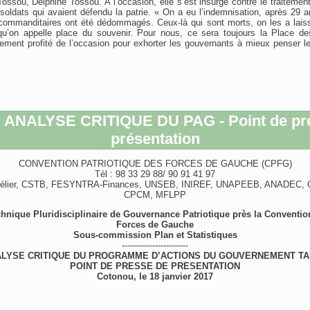
Tossou, Delphine Tossou. A l’occasion, elle s’est insurgé contre le traitement
soldats qui avaient défendu la patrie. « On a eu l’indemnisation, après 29 a
 commanditaires ont été dédommagés. Ceux-là qui sont morts, on les a laiss
qu’on appelle place du souvenir. Pour nous, ce sera toujours la Place des
lement profité de l’occasion pour exhorter les gouvernants à mieux penser l
 ANALYSE CRITIQUE DU PAG - Point de pr
présentation
CONVENTION PATRIOTIQUE DES FORCES DE GAUCHE (CPFG)
Tél : 98 33 29 88/ 90 91 41 97
élier, CSTB, FESYNTRA-Finances, UNSEB, INIREF, UNAPEEB, ANADEC
CPCM, MFLPP
nique Pluridisciplinaire de Gouvernance Patriotique près la Convention
Forces de Gauche
Sous-commission Plan et Statistiques
------------------------
LYSE CRITIQUE DU PROGRAMME D’ACTIONS DU GOUVERNEMENT T
POINT DE PRESSE DE PRESENTATION
Cotonou, le 18 janvier 2017