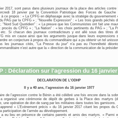
ier 2017, sont parus dans plusieurs journaux de la place des articles contre l
rcredi 18 janvier par la Convention Patriotique des Forces de Gauche 
it à ce propos : « La CPFG en déphasage avec la stratégie du gouvernement » 
 du PAG par la CPFG » ; "Nouvelle Expression" : « Les trois grands péchés d
; "Nord Sud Quotidien" : « La preuve que les Communistes ont fait une mauv
x procès du CPFG » ; "La Nation" : « les choix pertinents du PAG » ; "La Pr
tc. Si chacun des journaux contradicteurs y est allé sous des titres di
PFG mis en cause ainsi que les arguments jusque dans leurs expressions 
erdre en conjecture à propos du commanditaire qui a pu obtenir un tel unisson
us les journaux cités, "La Presse du jour" n’a pas eu l’honnêteté déonto
ommanditaire n’est autre que la « direction de la communication de la préside
 : Déclaration sur l'agression du 16 janvier
DECLARATION DE L’ODHP
Il y a 40 ans, l’agression du 16 janvier 1977
re de l’agression contre le Bénin a été célébré une fois encore dans la sobrié
e a organisé une cérémonie de dépôt de gerbes à la Place des martyrs (
e, une opération de don de sang par les militaires dans toutes les garnisons.
apprend « L’Evènement précis » du 16 janvier 2017 citant les propos du 
la participation de l’armée au développement.
 a eu lieu en présence de certains parents et amis des martyrs. « Parmi eux