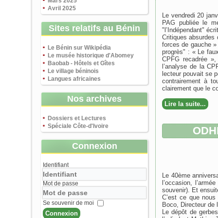
Mars 2025
Avril 2025
Le vendredi 20 janv
PAG publiée le me
Sites relatifs au Bénin
"l’Indépendant" écr
Critiques absurdes
forces de gauche » 
Le Bénin sur Wikipédia
progrès" : « Le fau
Le musée historique d'Abomey
CPFG recadrée », e
Baobab - Hôtels et Gîtes
l’analyse de la C
Le village béninois
lecteur pouvait se p
Langues africaines
contrairement à to
clairement que le c
Nos archives
Lire la suite...
Dossiers et Lectures
Spéciale Côte-d'Ivoire
ODHP
Connexion
Identifiant
Le 40ème anniversai
l’occasion, l’armé
Mot de passe
souvenir). Et ensuit
C’est ce que nous 
Se souvenir de moi
Boco, Directeur de 
Le dépôt de gerbes
Connexion