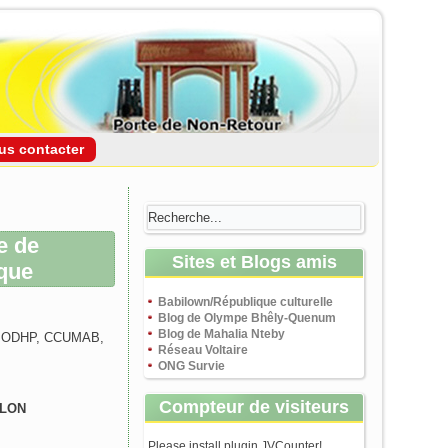
us contacter
e de
Sites et Blogs amis
que
Babilown/République culturelle
Blog de Olympe Bhêly-Quenum
Blog de Mahalia Nteby
, ODHP, CCUMAB,
Réseau Voltaire
ONG Survie
Compteur de visiteurs
ALON
Please install plugin JVCounter!