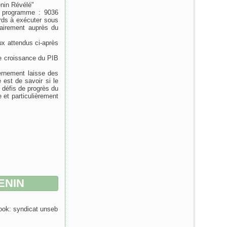
nin Révélé"
u programme : 9036
ards à exécuter sous
tairement auprès du
ux attendus ci-après
e croissance du PIB
rnement laisse des
est de savoir si le
 défis de progrès du
 et particulièrement
ENIN
ook: syndicat unseb