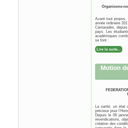
Organisons-nou
Avant tout propos,
année ordinaire 201
Camarades, depuis l
pays. Les étudiant
académiques comblé
se font :
Lire la suite...
Motion d
FEDERATIO
La santé, un état 
précieux pour l’Hom
Depuis le 09 janv
revendications, obj
création des condi
consacrée dans le 