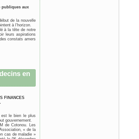
é publiques aux
ébut de la nouvelle
tent à l’horizon.
é à la tête de notre
r leurs aspirations
 des constats amers
decins en
S FINANCES
.
est le bien le plus
tout gouvernement.
KM de Cotonou. Les
Association, « de la
en cas de maladie »
opté le 06 décembre