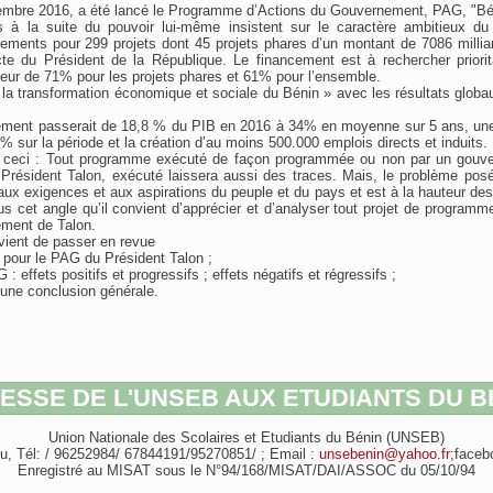
embre 2016, a été lancé le Programme d’Actions du Gouvernement, PAG, "Bé
 à la suite du pouvoir lui-même insistent sur le caractère ambitieux d
ssements pour 299 projets dont 45 projets phares d’un montant de 7086 milli
ecte du Président de la République. Le financement est à rechercher priori
teur de 71% pour les projets phares et 61% pour l’ensemble.
 « la transformation économique et sociale du Bénin » avec les résultats globa
sement passerait de 18,8 % du PIB en 2016 à 34% en moyenne sur 5 ans, un
 sur la période et la création d’au moins 500.000 emplois directs et induits.
e ceci : Tout programme exécuté de façon programmée ou non par un gouve
Président Talon, exécuté laissera aussi des traces. Mais, le problème posé 
x exigences et aux aspirations du peuple et du pays et est à la hauteur des
 cet angle qu’il convient d’apprécier et d’analyser tout projet de programme
ment de Talon.
nvient de passer en revue
 pour le PAG du Président Talon ;
: effets positifs et progressifs ; effets négatifs et régressifs ;
une conclusion générale.
ESSE DE L'UNSEB AUX ETUDIANTS DU B
Union Nationale des Scolaires et Etudiants du Bénin (UNSEB)
, Tél: / 96252984/ 67844191/95270851/ ; Email :
unsebenin@yahoo.fr
;faceb
Enregistré au MISAT sous le N°94/168/MISAT/DAI/ASSOC du 05/10/94