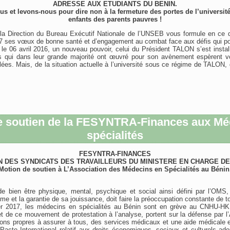
ADRESSE AUX ETUDIANTS DU BENIN.
s et levons-nous pour dire non à la fermeture des portes de l’universit
enfants des parents pauvres !
 la Direction du Bureau Exécutif Nationale de l’UNSEB vous formule en ce d
7 ses vœux de bonne santé et d’engagement au combat face aux défis qui poin
e 06 avril 2016, un nouveau pouvoir, celui du Président TALON s’est install
s qui dans leur grande majorité ont œuvré pour son avènement espèrent voi
es. Mais, de la situation actuelle à l’université sous ce régime de TALON,
e soutien de la FESYNTRA-Finances aux Mé
spécialités
FESYNTRA-FINANCES
N DES SYNDICATS DES TRAVAILLEURS DU MINISTERE EN CHARGE DE
Motion de soutien à L’Association des Médecins en Spécialités au Bénin
de bien être physique, mental, psychique et social ainsi défini par l’OMS, 
me et la garantie de sa jouissance, doit faire la préoccupation constante de 
ier 2017, les médecins en spécialités au Bénin sont en grève au CNHU-H
et de ce mouvement de protestation à l’analyse, portent sur la défense par l’
tions propres à assurer à tous, des services médicaux et une aide médicale 
Pacte International relatif aux droits économiques, sociaux et culturels ad