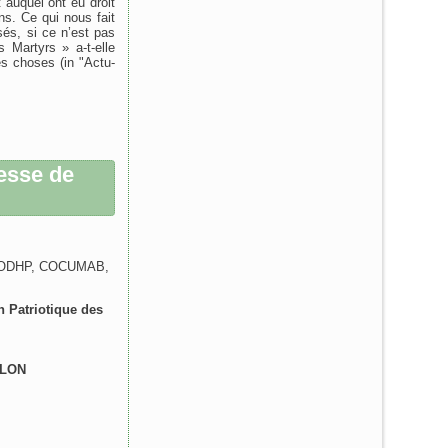
 auquel ont eu droit
ns. Ce qui nous fait
és, si ce n’est pas
 Martyrs » a-t-elle
es choses (in "Actu-
esse de
, ODHP, COCUMAB,
 Patriotique des
ALON