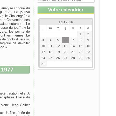
’analyse critique du
Votre calendrier
(CPFG). Le journal
; "le Challenge" : «
e la Convention des
août 2026
aise lecture » ; "Le
esse du jour" : « la
l
m
m
j
v
s
d
vers, les points de
1
2
sont les mêmes. Le
 de griots divers si,
3
4
5
6
7
8
9
logique de dévoiler
10
11
12
13
14
15
16
nce ».
17
18
19
20
21
22
23
24
25
26
27
28
29
30
31
 1977
té traditionnelle. A
débaptisée Place du
Colonel Jean Galber
, la fille aînée de