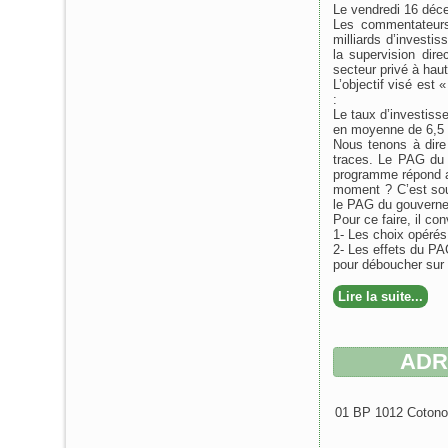
Le vendredi 16 déc
Les commentateurs
milliards d’investi
la supervision dir
secteur privé à hau
L’objectif visé est
:
Le taux d’investis
en moyenne de 6,5 %
Nous tenons à dir
traces. Le PAG du 
programme répond au
moment ? C’est sous
le PAG du gouverne
Pour ce faire, il co
1- Les choix opérés
2- Les effets du PAG 
pour déboucher sur 
Lire la suite...
ADR
01 BP 1012 Cotonou