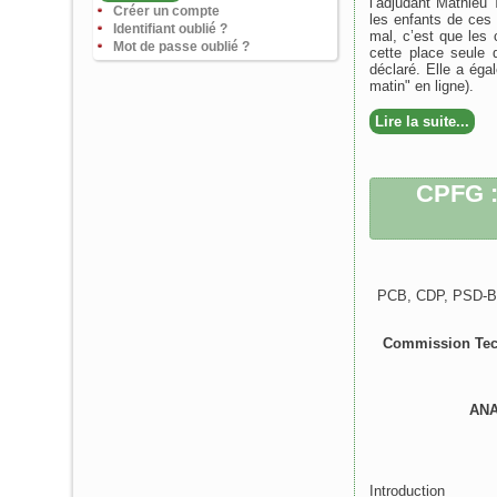
l’adjudant Mathieu 
Créer un compte
les enfants de ces 
Identifiant oublié ?
mal, c’est que les
Mot de passe oublié ?
cette place seule 
déclaré. Elle a éga
matin" en ligne).
Lire la suite...
CPFG :
PCB, CDP, PSD-B
Commission Tech
ANA
Introduction