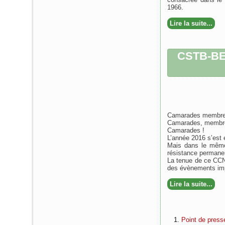
1966.
Lire la suite...
CSTB-BE
Camarades membres
Camarades, membres
Camarades !
L’année 2016 s’est é
Mais dans le même
résistance permanen
La tenue de ce CCN
des évènements impo
Lire la suite...
Point de presse