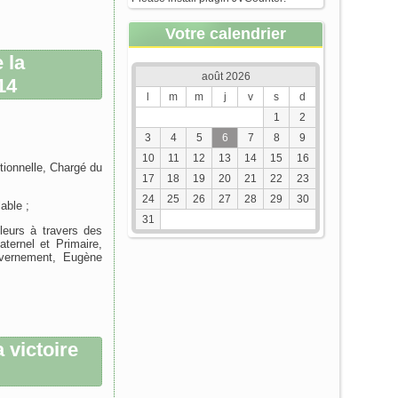
Votre calendrier
 la
août 2026
14
l
m
m
j
v
s
d
1
2
3
4
5
6
7
8
9
10
11
12
13
14
15
16
utionnelle, Chargé du
17
18
19
20
21
22
23
24
25
26
27
28
29
30
able ;
31
leurs à travers des
ternel et Primaire,
uvernement, Eugène
 victoire