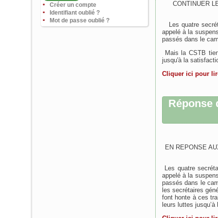
CONTINUER L
Créer un compte
Identifiant oublié ?
Mot de passe oublié ?
Les quatre secrét
appelé à la suspens
passés dans le camp 
Mais la CSTB tien
jusqu'à la satisfact
Cliquer ici pour l
Réponse 
EN REPONSE AUX
Les quatre secrét
appelé à la suspens
passés dans le camp 
les secrétaires géné
font honte à ces tra
leurs luttes jusqu’à