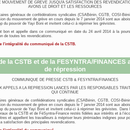
E MOUVEMENT DE GREVE JUSQU'A SATISFACTION DES REVENDICATIO
AVONS LE DROIT ET LES RESSOURCES
aires généraux de confédérations syndicales (CSABénin, CGTB, COSI-Bénin
ion du mouvement de grève en cours depuis le 7 janvier 2014 sont aux abois
du pouvoir de Yayi Boni et invitent celui-ci à réprimer les grévistes.
t bon et appelle dans ce communiqué en date du 24 avril 2014 à la pour
ion de toutes les revendications.
ire l'intégralité du communiqué de la CSTB.
de la CSTB et de la FESYNTRA/FINANCES a
de répression
COMMUNIQUE DE PRESSE CSTB & FESYNTRA/FINANCES
 APPELS A LA REPRESSION LANCES PAR LES RESPONSABLES TRAI
QUI CONTINUE
aires généraux de confédérations syndicales (CSABénin, CGTB, COSI-Bénin
ion du mouvement de grève en cours depuis le 7 janvier 2014 sont aux abois
du pouvoir de Yayi Boni et invitent celui-ci à réprimer les grévistes. Dans l
raux de la CSTB et de FéSyntra-Finance restés fidèles aux intérêts et à l’éco
itres et appellent les travailleurs à mépriser leurs jérémiades indignes pour 
 la satisfaction des principales revendications.