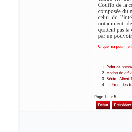
Couffo de la 
composée du mi
celui de l’int
notamment des
quittent pas l
par un pouvoir
Cliquer ici pour lire
Point de pre
Motion de grè
Bénin : Albert 
Le Front des t
Page 1 sur 5
Début
Précédent