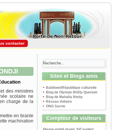
us contacter
TONDJI
Sites et Blogs amis
’Education
Babilown/République culturelle
et des ministres
Blog de Olympe Bhêly-Quenum
née scolaire ne
Blog de Mahalia Nteby
 en charge de la
Réseau Voltaire
ONG Survie
 mettre en branle
Compteur de visiteurs
cette machination
Please install plugin JVCounter!