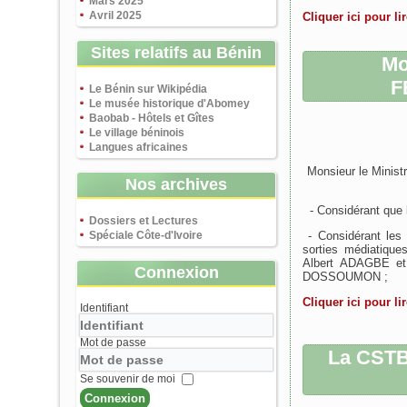
Mars 2025
Avril 2025
Cliquer ici pour lir
Sites relatifs au Bénin
Mo
F
Le Bénin sur Wikipédia
Le musée historique d'Abomey
Baobab - Hôtels et Gîtes
Le village béninois
Langues africaines
Monsieur le Ministre
Nos archives
- Considérant que l
Dossiers et Lectures
Spéciale Côte-d'Ivoire
- Considérant les 
sorties médiatique
Albert ADAGBE et 
Connexion
DOSSOUMON ;
Cliquer ici pour li
Identifiant
Mot de passe
La CSTB 
Se souvenir de moi
Connexion