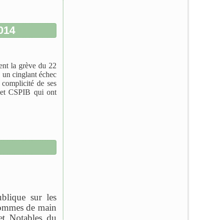
014
ent la grève du 22
 un cinglant échec
complicité de ses
et CSPIB qui ont
blique sur les
 hommes de main
 et Notables du