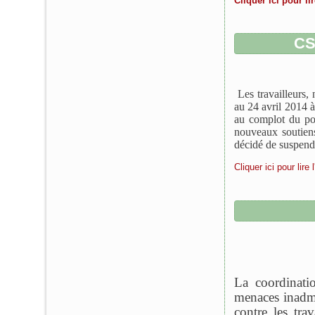
Cliquer ici pour l
CS
Les travailleurs
au 24 avril 2014 
au complot du po
nouveaux soutie
décidé de suspendr
Cliquer ici pour lir
La coordinati
menaces inadmi
contre les tra