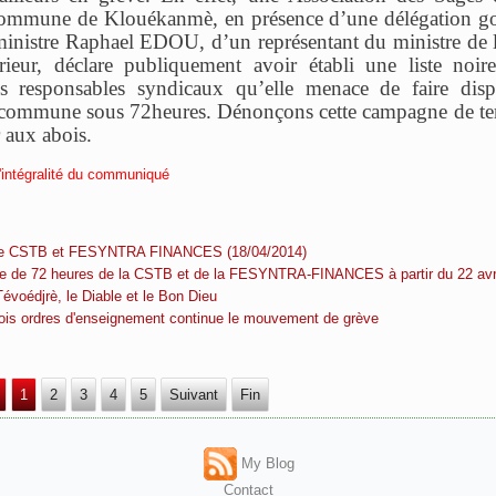
commune de Klouékanmè, en présence d’une délégation g
nistre Raphael EDOU, d’un représentant du ministre de l
érieur, déclare publiquement avoir établi une liste noir
 responsables syndicaux qu’elle menace de faire dispar
a commune sous 72heures. Dénonçons cette campagne de ter
 aux abois.
 l'intégralité du communiqué
sse CSTB et FESYNTRA FINANCES (18/04/2014)
ve de 72 heures de la CSTB et de la FESYNTRA-FINANCES à partir du 22 avr
Tévoédjrè, le Diable et le Bon Dieu
rois ordres d'enseignement continue le mouvement de grève
1
2
3
4
5
Suivant
Fin
My Blog
Contact