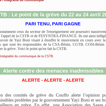
ire l'intégralité du communiqué
TB : Le point de la grève du 22 au 24 avril 2
PARI TENU, PARI GAGNE
, notamment ceux du secteur de l'enseignement ont poursuivi massivem
à l'appel de la CSTB et de FESYNTRA-FINANCE. Ils ont ainsi infligé
uvoir de Yayi Boni visant à étouffer le mouvement en cours avec la 
ns que sont les responsables de la CSA-Bénin, CGTB, COSI-Bénin 
e la grève. Voici le point qu'en fait la CSTB.
e l'intégralité du communiqué de la CSTB.
Alerte contre des menaces inadmissibles
ALERTE - ALERTE - ALERTE
on des comités de grève du Couffo alerte l’opinion pu
ssibles proférées par le gouvernement Yayi Boni et ses
vailleurs en grève. En effet, une Association des Sages