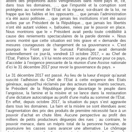
atteint des proportions aussi vertigineuses dans notre pays et, ce,
dans tous les domaines, …, que l’impunité et la corruption sont
protégées au sommet de l’Etat et la rigueur, soi-disant de la loi, ne
frappe que les faibles et les opposants…, que jamais l’administration
n’a été aussi politisée…, que jamais les institutions n’ont été aussi
avilies par un Président de la République.., que jamais les libertés
n’ont été autant violées », bafouées, niées par le pouvoir en place.
Nous montrions que le « Président avait perdu toute crédibilité à
cause des reniements spectaculaires de la parole donnée ». Nous
avons montré que cette situation est très grave et « demande des
mesures courageuses de changement de sa gouvernance ». C’est
pourquoi le Front pour le Sursaut Patriotique avait demandé
solennellement ce jour-là, vendredi 13 octobre 2017, « au Chef de
l’Etat, Patrice Talon, s’il lui reste encore un peu d’amour pour ce pays,
d’accéder à l’exigence pressante de la réunion d’une Assise nationale
d’ici le 31 décembre 2017 pour revoir la gouvernance du pays. »
Le 31 décembre 2017 est passé. Au lieu de la lueur d’espoir qu’aurait
suscité l’adhésion du Chef de l’Etat à cette exigence des Etats
généraux, aujourd’hui réclamés par des acteurs dans maints secteurs,
le Président de la République plonge davantage le peuple dans
l’angoisse, la famine et la misère et se lance dans la restauration
d’une dictature autocratique au profit d’une mafia au sommet de l’Etat.
En effet, depuis octobre 2017, la situation du pays s’est aggravée
dans tous les domaines. La faim et la misère se sont étendues avec
l’augmentation des prix des produits de première nécessité face à un
pouvoir d’achat en chute libre. Aucune perspective au profit des
milliers de petits producteurs déguerpis des rues ; au contraire, le
pouvoir menace, dans un mépris total de la personne humaine, de
poursuivre les casses sans avancer une alternative. Le chômage