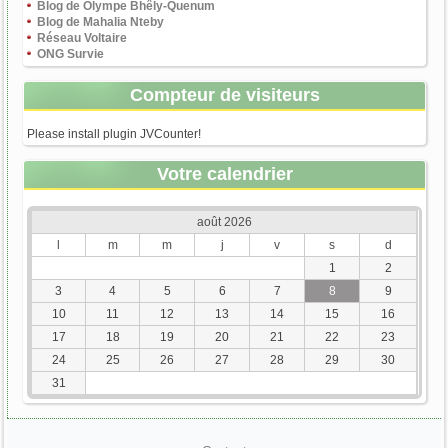
Blog de Olympe Bhêly-Quenum
Blog de Mahalia Nteby
Réseau Voltaire
ONG Survie
Compteur de visiteurs
Please install plugin JVCounter!
Votre calendrier
août 2026
l
m
m
j
v
s
d
1
2
3
4
5
6
7
8
9
10
11
12
13
14
15
16
17
18
19
20
21
22
23
24
25
26
27
28
29
30
31