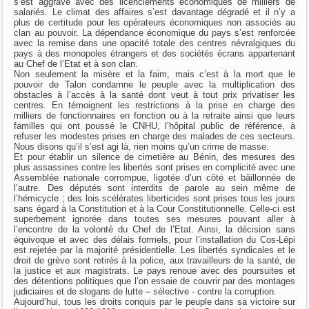
s’est aggravé avec des licenciements économiques de milliers de
salariés. Le climat des affaires s’est davantage dégradé et il n’y a
plus de certitude pour les opérateurs économiques non associés au
clan au pouvoir. La dépendance économique du pays s’est renforcée
avec la remise dans une opacité totale des centres névralgiques du
pays à des monopoles étrangers et des sociétés écrans appartenant
au Chef de l’Etat et à son clan.
Non seulement la misère et la faim, mais c’est à la mort que le
pouvoir de Talon condamne le peuple avec la multiplication des
obstacles à l’accès à la santé dont veut à tout prix privatiser les
centres. En témoignent les restrictions à la prise en charge des
milliers de fonctionnaires en fonction ou à la retraite ainsi que leurs
familles qui ont poussé le CNHU, l’hôpital public de référence, à
refuser les modestes prises en charge des malades de ces secteurs.
Nous disons qu’il s’est agi là, rien moins qu’un crime de masse.
Et pour établir un silence de cimetière au Bénin, des mesures des
plus assassines contre les libertés sont prises en complicité avec une
Assemblée nationale corrompue, ligotée d’un côté et bâillonnée de
l’autre. Des députés sont interdits de parole au sein même de
l’hémicycle ; des lois scélérates liberticides sont prises tous les jours
sans égard à la Constitution et à la Cour Constitutionnelle. Celle-ci est
superbement ignorée dans toutes ses mesures pouvant aller à
l’encontre de la volonté du Chef de l’Etat. Ainsi, la décision sans
équivoque et avec des délais formels, pour l’installation du Cos-Lépi
est rejetée par la majorité présidentielle. Les libertés syndicales et le
droit de grève sont retirés à la police, aux travailleurs de la santé, de
la justice et aux magistrats. Le pays renoue avec des poursuites et
des détentions politiques que l’on essaie de couvrir par des montages
judiciaires et de slogans de lutte – sélective - contre la corruption.
Aujourd’hui, tous les droits conquis par le peuple dans sa victoire sur