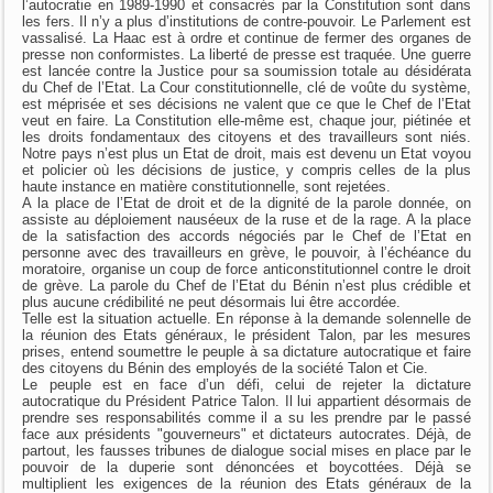
l’autocratie en 1989-1990 et consacrés par la Constitution sont dans
les fers. Il n’y a plus d’institutions de contre-pouvoir. Le Parlement est
vassalisé. La Haac est à ordre et continue de fermer des organes de
presse non conformistes. La liberté de presse est traquée. Une guerre
est lancée contre la Justice pour sa soumission totale au désidérata
du Chef de l’Etat. La Cour constitutionnelle, clé de voûte du système,
est méprisée et ses décisions ne valent que ce que le Chef de l’Etat
veut en faire. La Constitution elle-même est, chaque jour, piétinée et
les droits fondamentaux des citoyens et des travailleurs sont niés.
Notre pays n’est plus un Etat de droit, mais est devenu un Etat voyou
et policier où les décisions de justice, y compris celles de la plus
haute instance en matière constitutionnelle, sont rejetées.
A la place de l’Etat de droit et de la dignité de la parole donnée, on
assiste au déploiement nauséeux de la ruse et de la rage. A la place
de la satisfaction des accords négociés par le Chef de l’Etat en
personne avec des travailleurs en grève, le pouvoir, à l’échéance du
moratoire, organise un coup de force anticonstitutionnel contre le droit
de grève. La parole du Chef de l’Etat du Bénin n’est plus crédible et
plus aucune crédibilité ne peut désormais lui être accordée.
Telle est la situation actuelle. En réponse à la demande solennelle de
la réunion des Etats généraux, le président Talon, par les mesures
prises, entend soumettre le peuple à sa dictature autocratique et faire
des citoyens du Bénin des employés de la société Talon et Cie.
Le peuple est en face d’un défi, celui de rejeter la dictature
autocratique du Président Patrice Talon. Il lui appartient désormais de
prendre ses responsabilités comme il a su les prendre par le passé
face aux présidents "gouverneurs" et dictateurs autocrates. Déjà, de
partout, les fausses tribunes de dialogue social mises en place par le
pouvoir de la duperie sont dénoncées et boycottées. Déjà se
multiplient les exigences de la réunion des Etats généraux de la