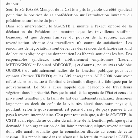
du jour.
Seul le SG KASSA Mampo, de la CSTB a pris la parole du côté syndical
pour dire la position de sa confédération sur l'introduction liminaire du
président et sur l'ordre du jour.
Dans son intervention, le SG/CSTB a montré à l'exact opposé de la
déclaration du Président en montrant que les travailleurs souffrent
beaucoup et que depuis l'arrivée du pouvoir de la rupture, aucune
revendication sérieuse des travailleurs n'a connu de satisfaction. Les
rencontres de négociations sont devenues des séances du dilatoire sur fond
de lecture expliquée qui ne donnent rien.Les libertés sont dans les fers. Des
responsables syndicaux sont arbitrairement emprisonnés (Laurent
MÈTONGNON et Édouard ADEGOKE,...) et d'autres , poursuivis (Adolphe
OUSSOU) ou arbitrairement radiés de la fonction publique pour leur
opinion (Patrice TREKPO) et les 305 enseignants ACE 2008 pour avoir
refusé de se soumettre à l'arbitraire évaluation-diagnostic fabriquée par le
gouvernement. Le SG a aussi rappelé que beaucoup de travailleurs
végètent dans la précarité. Presque la totalité des agents de l'Etat et ceux du
privé sont tenaillés par la faim du fait des traitements salariaux dérisoires
largement en deçà du coût de la vie très élevé dans notre pays qui,
pourtant, selon le gouvernement, est passé du rang de pays pauvre à un
pays à revenu intermédiaire. C'est pour tout cela que, a dit le SG/CSTB, la
CSTB avait répondu au courrier du ministre de la fonction publique qui a
demandé à son organisation de lui faire parvenir quelques revendications
dont elle aurait souhaité que la commission discute au cours de cette
session . Il a rappelé que dans sa réponse à la lettre du ministre la CSTB a