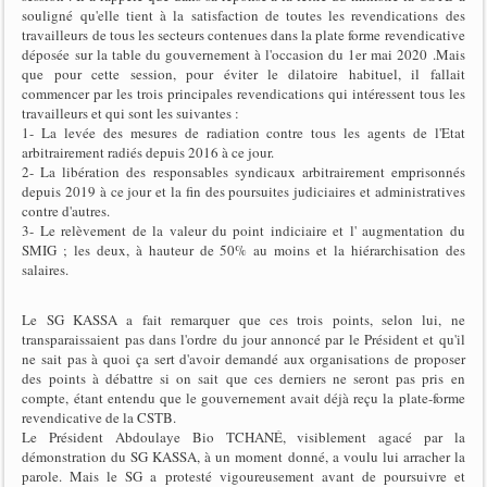
souligné qu'elle tient à la satisfaction de toutes les revendications des
travailleurs de tous les secteurs contenues dans la plate forme revendicative
déposée sur la table du gouvernement à l'occasion du 1er mai 2020 .Mais
que pour cette session, pour éviter le dilatoire habituel, il fallait
commencer par les trois principales revendications qui intéressent tous les
travailleurs et qui sont les suivantes :
1- La levée des mesures de radiation contre tous les agents de l'Etat
arbitrairement radiés depuis 2016 à ce jour.
2- La libération des responsables syndicaux arbitrairement emprisonnés
depuis 2019 à ce jour et la fin des poursuites judiciaires et administratives
contre d'autres.
3- Le relèvement de la valeur du point indiciaire et l' augmentation du
SMIG ; les deux, à hauteur de 50% au moins et la hiérarchisation des
salaires.
Le SG KASSA a fait remarquer que ces trois points, selon lui, ne
transparaissaient pas dans l'ordre du jour annoncé par le Président et qu'il
ne sait pas à quoi ça sert d'avoir demandé aux organisations de proposer
des points à débattre si on sait que ces derniers ne seront pas pris en
compte, étant entendu que le gouvernement avait déjà reçu la plate-forme
revendicative de la CSTB.
Le Président Abdoulaye Bio TCHANÉ, visiblement agacé par la
démonstration du SG KASSA, à un moment donné, a voulu lui arracher la
parole. Mais le SG a protesté vigoureusement avant de poursuivre et