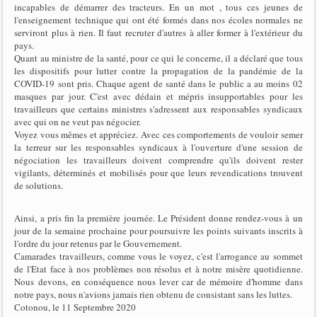
incapables de démarrer des tracteurs. En un mot , tous ces jeunes de
l'enseignement technique qui ont été formés dans nos écoles normales ne
serviront plus à rien. Il faut recruter d'autres à aller former à l'extérieur du
pays.
Quant au ministre de la santé, pour ce qui le concerne, il a déclaré que tous
les dispositifs pour lutter contre la propagation de la pandémie de la
COVID-19 sont pris. Chaque agent de santé dans le public a au moins 02
masques par jour. C'est avec dédain et mépris insupportables pour les
travailleurs que certains ministres s'adressent aux responsables syndicaux
avec qui on ne veut pas négocier.
Voyez vous mêmes et appréciez. Avec ces comportements de vouloir semer
la terreur sur les responsables syndicaux à l'ouverture d'une session de
négociation les travailleurs doivent comprendre qu'ils doivent rester
vigilants, déterminés et mobilisés pour que leurs revendications trouvent
de solutions.
Ainsi, a pris fin la première journée. Le Président donne rendez-vous à un
jour de la semaine prochaine pour poursuivre les points suivants inscrits à
l'ordre du jour retenus par le Gouvernement.
Camarades travailleurs, comme vous le voyez, c'est l'arrogance au sommet
de l'Etat face à nos problèmes non résolus et à notre misère quotidienne.
Nous devons, en conséquence nous lever car de mémoire d'homme dans
notre pays, nous n'avions jamais rien obtenu de consistant sans les luttes.
Cotonou, le 11 Septembre 2020