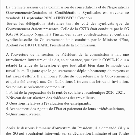
La première session de la Commission de concertations et de Négociations
Gouvernement/Centrales et Confédérations Syndicales est ouverte ce
vendredi 11 septembre 2020 à l'INFOSEC à Cotonou.
Toutes les délégations statutaires tant du côté des syndicats que du
Gouvernement étaient présentes. Celle de la CSTB était conduite par le SG
KASSA Mampo Nagnini à l'instar des autres confédérations et centrales
syndicales.celle du Gouvernement était conduite par le Ministre d'Etat,
Abdoulaye BIO TCHANE, Président de la Commission.
A l'ouverture de la session, le Président de la commission a fait une
introduction liminaire où il a dit, en substance, que c'est la COVID-19 qui a
retardé la tenue de la session et que tout allait bien dans le monde des
travailleurs. Il ajoute que le gouvernement déploie beaucoup de moyens et
fait assez d'efforts. Il a annoncé l'ordre du jour retenu par le Gouvernement
et qui a été envoyé aux Confédérations à travers des lettres d' invitation.
Ses points se présentent comme suit:
1-Point de la préparation de la rentrée scolaire et académique 2020-2021,
2-Niveau de satisfaction des doléances des travailleurs,
3-Questions relatives à l'évaluation des enseignants,
4-Avancement des Agents de l'Etat et paiement de leurs arriérés salariaux,
5-Questions diverses.
Après le discours liminaire d'ouverture du
Président, il a demandé s'il y a
des SG qui voudraient intervenir sur sa déclaration liminaire et sur l'ordre