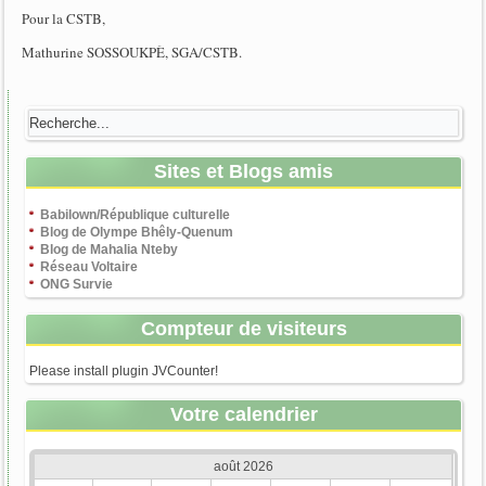
Pour la CSTB,
Mathurine SOSSOUKPÈ, SGA/CSTB.
Sites et Blogs amis
Babilown/République culturelle
Blog de Olympe Bhêly-Quenum
Blog de Mahalia Nteby
Réseau Voltaire
ONG Survie
Compteur de visiteurs
Please install plugin JVCounter!
Votre calendrier
août 2026