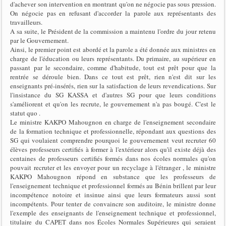
d'achever son intervention en montrant qu'on ne négocie pas sous pression.
On négocie pas en refusant d'accorder la parole aux représentants des
travailleurs.
A sa suite, le Président de la commission a maintenu l'ordre du jour retenu
par le Gouvernement.
Ainsi, le premier point est abordé et la parole a été donnée aux ministres en
charge de l'éducation ou leurs représentants. Du primaire, au supérieur en
passant par le secondaire, comme d'habitude, tout est prêt pour que la
rentrée se déroule bien. Dans ce tout est prêt, rien n'est dit sur les
enseignants pré-insérés, rien sur la satisfaction de leurs revendications. Sur
l'insistance du SG KASSA et d'autres SG pour que leurs conditions
s'améliorent et qu'on les recrute, le gouvernement n'a pas bougé. C'est le
statut quo .
Le ministre KAKPO Mahougnon en charge de l'enseignement secondaire
de la formation technique et professionnelle, répondant aux questions des
SG qui voulaient comprendre pourquoi le gouvernement veut recruter 60
élèves professeurs certifiés à former à l'extérieur alors qu'il existe déjà des
centaines de professeurs certifiés formés dans nos écoles normales qu'on
pouvait recruter et les envoyer pour un recyclage à l'étranger , le ministre
KAKPO Mahougnon répond en substance que les professeurs de
l'enseignement technique et professionnel formés au Bénin brillent par leur
incompétence notoire et insinue ainsi que leurs formateurs aussi sont
incompétents. Pour tenter de convaincre son auditoire, le ministre donne
l'exemple des enseignants de l'enseignement technique et professionnel,
titulaire du CAPET dans nos Écoles Normales Supérieures qui seraient