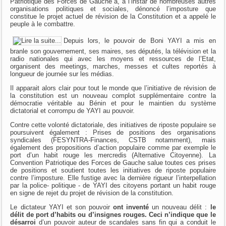
Patriotique des Forces de Gauche a, à l’instar de nombreuses autres
organisations politiques et sociales, dénoncé l’imposture que
constitue le projet actuel de révision de la Constitution et a appelé le
peuple à le combattre.
Depuis lors, le pouvoir de Boni YAYI a mis en
branle son gouvernement, ses maires, ses députés, la télévision et la
radio nationales qui avec les moyens et ressources de l’Etat,
organisent des meetings, marches, messes et cultes reportés à
longueur de journée sur les médias.
Il apparait alors clair pour tout le monde que l’initiative de révision de
la constitution est un nouveau complot supplémentaire contre la
démocratie véritable au Bénin et pour le maintien du système
dictatorial et corrompu de YAYI au pouvoir.
Contre cette volonté dictatoriale, des initiatives de riposte populaire se
poursuivent également : Prises de positions des organisations
syndicales (FESYNTRA-Finances, CSTB notamment), mais
également des propositions d’action populaire comme par exemple le
port d’un habit rouge les mercredis (Alternative Citoyenne). La
Convention Patriotique des Forces de Gauche salue toutes ces prises
de positions et soutient toutes les initiatives de riposte populaire
contre l’imposture. Elle fustige avec la dernière rigueur l’interpellation
par la police- politique - de YAYI des citoyens portant un habit rouge
en signe de rejet du projet de révision de la constitution.
Le dictateur YAYI et son pouvoir
ont inventé
un nouveau délit :
le
délit de port d’habits ou d’insignes rouges. Ceci n’indique que le
désarroi
d’un pouvoir auteur de scandales sans fin qui a conduit le