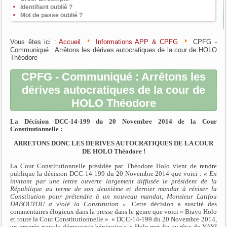
Identifiant oublié ?
Mot de passe oublié ?
Vous êtes ici :
Accueil
Informations APP & CPFG
CPFG -
Communiqué : Arrêtons les dérives autocratiques de la cour de HOLO
Théodore
CPFG - Communiqué : Arrêtons les
dérives autocratiques de la cour de
HOLO Théodore
La Décision DCC-14-199 du 20 Novembre 2014 de la Cour
Constitutionnelle :
ARRETONS DONC LES DERIVES AUTOCRATIQUES DE LA COUR
DE HOLO Théodore !
La Cour Constitutionnelle présidée par Théodore Holo vient de rendre
publique la décision DCC-14-199 du 20 Novembre 2014 que voici :
« En
invitant par une lettre ouverte largement diffusée le président de la
République au terme de son deuxième et dernier mandat à réviser la
Constitution pour prétendre à un nouveau mandat, Monsieur Latifou
DABOUTOU a violé la Constitution ».
Cette décision a suscité des
commentaires élogieux dans la presse dans le genre que voici « Bravo Holo
et toute la Cour Constitutionnelle » « DCC-14-199 du 20 Novembre 2014,
un progrès pour la démocratie béninoise » « Holo met fin au rêve de YAYI