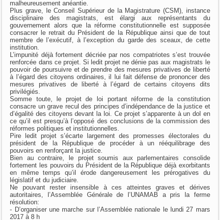
malheureusement anéantie.
Plus grave, le Conseil Supérieur de la Magistrature (CSM), instance
disciplinaire des magistrats, est élargi aux représentants du
gouvernement alors que la réforme constitutionnelle est supposée
consacrer le retrait du Président de la République ainsi que de tout
membre de l’exécutif, à l’exception du garde des sceaux, de cette
institution.
L’impunité déjà fortement décriée par nos compatriotes s’est trouvée
renforcée dans ce projet. Si ledit projet ne dénie pas aux magistrats le
pouvoir de poursuivre et de prendre des mesures privatives de liberté
à l’égard des citoyens ordinaires, il lui fait défense de prononcer des
mesures privatives de liberté à l’égard de certains citoyens dits
privilégiés.
Somme toute, le projet de loi portant réforme de la constitution
consacre un grave recul des principes d’indépendance de la justice et
d’égalité des citoyens devant la loi. Ce projet s’apparente à un dol en
ce qu’il est presqu’à l’opposé des conclusions de la commission des
réformes politiques et institutionnelles.
Pire ledit projet s’écarte largement des promesses électorales du
président de la République de procéder à un rééquilibrage des
pouvoirs en renforçant la justice.
Bien au contraire, le projet soumis aux parlementaires consolide
fortement les pouvoirs du Président de la République déjà exorbitants
en même temps qu’il érode dangereusement les prérogatives du
législatif et du judiciaire.
Ne pouvant rester insensible à ces atteintes graves et dérives
autoritaires, l’Assemblée Générale de l’UNAMAB a pris la ferme
résolution:
- D’organiser une marche sur l’Assemblée nationale le lundi 27 mars
2017 à 8 h