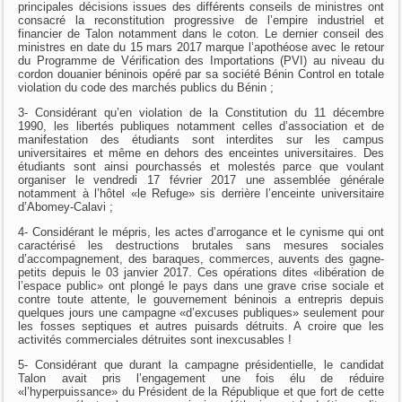
principales décisions issues des différents conseils de ministres ont
consacré la reconstitution progressive de l’empire industriel et
financier de Talon notamment dans le coton. Le dernier conseil des
ministres en date du 15 mars 2017 marque l’apothéose avec le retour
du Programme de Vérification des Importations (PVI) au niveau du
cordon douanier béninois opéré par sa société Bénin Control en totale
violation du code des marchés publics du Bénin ;
3- Considérant qu’en violation de la Constitution du 11 décembre
1990, les libertés publiques notamment celles d’association et de
manifestation des étudiants sont interdites sur les campus
universitaires et même en dehors des enceintes universitaires. Des
étudiants sont ainsi pourchassés et molestés parce que voulant
organiser le vendredi 17 février 2017 une assemblée générale
notamment à l’hôtel «le Refuge» sis derrière l’enceinte universitaire
d’Abomey-Calavi ;
4- Considérant le mépris, les actes d’arrogance et le cynisme qui ont
caractérisé les destructions brutales sans mesures sociales
d’accompagnement, des baraques, commerces, auvents des gagne-
petits depuis le 03 janvier 2017. Ces opérations dites «libération de
l’espace public» ont plongé le pays dans une grave crise sociale et
contre toute attente, le gouvernement béninois a entrepris depuis
quelques jours une campagne «d’excuses publiques» seulement pour
les fosses septiques et autres puisards détruits. A croire que les
activités commerciales détruites sont inexcusables !
5- Considérant que durant la campagne présidentielle, le candidat
Talon avait pris l’engagement une fois élu de réduire
«l’hyperpuissance» du Président de la République et que fort de cette