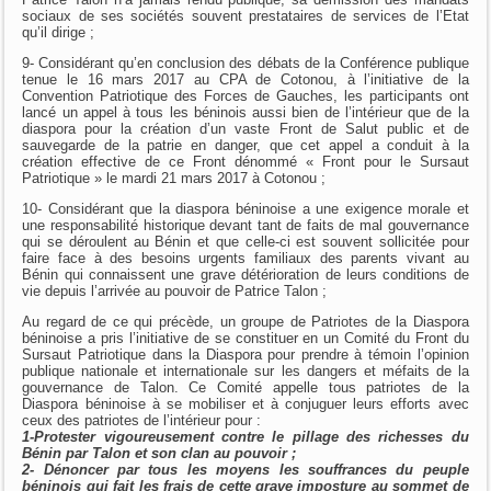
sociaux de ses sociétés souvent prestataires de services de l’Etat
qu’il dirige ;
9- Considérant qu’en conclusion des débats de la Conférence publique
tenue le 16 mars 2017 au CPA de Cotonou, à l’initiative de la
Convention Patriotique des Forces de Gauches, les participants ont
lancé un appel à tous les béninois aussi bien de l’intérieur que de la
diaspora pour la création d’un vaste Front de Salut public et de
sauvegarde de la patrie en danger, que cet appel a conduit à la
création effective de ce Front dénommé « Front pour le Sursaut
Patriotique » le mardi 21 mars 2017 à Cotonou ;
10- Considérant que la diaspora béninoise a une exigence morale et
une responsabilité historique devant tant de faits de mal gouvernance
qui se déroulent au Bénin et que celle-ci est souvent sollicitée pour
faire face à des besoins urgents familiaux des parents vivant au
Bénin qui connaissent une grave détérioration de leurs conditions de
vie depuis l’arrivée au pouvoir de Patrice Talon ;
Au regard de ce qui précède, un groupe de Patriotes de la Diaspora
béninoise a pris l’initiative de se constituer en un Comité du Front du
Sursaut Patriotique dans la Diaspora pour prendre à témoin l’opinion
publique nationale et internationale sur les dangers et méfaits de la
gouvernance de Talon. Ce Comité appelle tous patriotes de la
Diaspora béninoise à se mobiliser et à conjuguer leurs efforts avec
ceux des patriotes de l’intérieur pour :
1-Protester vigoureusement contre le pillage des richesses du
Bénin par Talon et son clan au pouvoir ;
2- Dénoncer par tous les moyens les souffrances du peuple
béninois qui fait les frais de cette grave imposture au sommet de