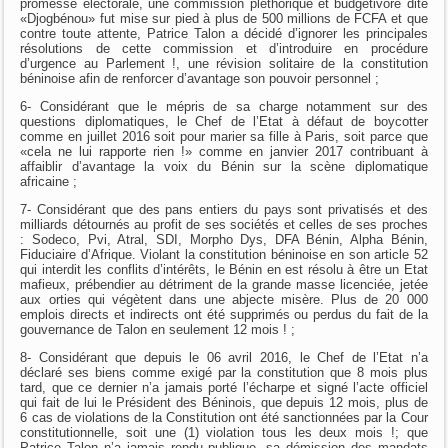
promesse électorale, une commission pléthorique et budgétivore dite
«Djogbénou» fut mise sur pied à plus de 500 millions de FCFA et que
contre toute attente, Patrice Talon a décidé d’ignorer les principales
résolutions de cette commission et d’introduire en procédure
d’urgence au Parlement !, une révision solitaire de la constitution
béninoise afin de renforcer d’avantage son pouvoir personnel ;
6- Considérant que le mépris de sa charge notamment sur des
questions diplomatiques, le Chef de l’Etat à défaut de boycotter
comme en juillet 2016 soit pour marier sa fille à Paris, soit parce que
«cela ne lui rapporte rien !» comme en janvier 2017 contribuant à
affaiblir d’avantage la voix du Bénin sur la scène diplomatique
africaine ;
7- Considérant que des pans entiers du pays sont privatisés et des
milliards détournés au profit de ses sociétés et celles de ses proches
: Sodeco, Pvi, Atral, SDI, Morpho Dys, DFA Bénin, Alpha Bénin,
Fiduciaire d’Afrique. Violant la constitution béninoise en son article 52
qui interdit les conflits d’intérêts, le Bénin en est résolu à être un Etat
mafieux, prébendier au détriment de la grande masse licenciée, jetée
aux orties qui végètent dans une abjecte misère. Plus de 20 000
emplois directs et indirects ont été supprimés ou perdus du fait de la
gouvernance de Talon en seulement 12 mois ! ;
8- Considérant que depuis le 06 avril 2016, le Chef de l’Etat n’a
déclaré ses biens comme exigé par la constitution que 8 mois plus
tard, que ce dernier n’a jamais porté l’écharpe et signé l’acte officiel
qui fait de lui le Président des Béninois, que depuis 12 mois, plus de
6 cas de violations de la Constitution ont été sanctionnées par la Cour
constitutionnelle, soit une (1) violation tous les deux mois !; que
Patrice Talon n’a jamais rendu publique, sa démission des mandats