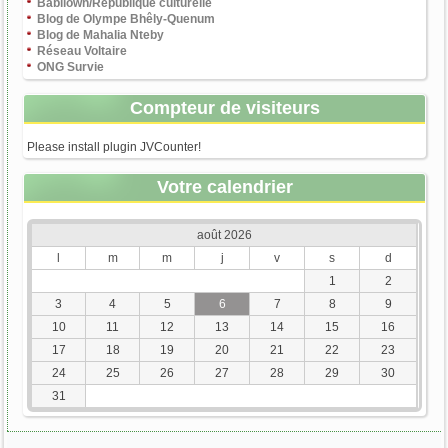
Babilown/République culturelle
Blog de Olympe Bhêly-Quenum
Blog de Mahalia Nteby
Réseau Voltaire
ONG Survie
Compteur de visiteurs
Please install plugin JVCounter!
Votre calendrier
août 2026
l
m
m
j
v
s
d
1
2
3
4
5
6
7
8
9
10
11
12
13
14
15
16
17
18
19
20
21
22
23
24
25
26
27
28
29
30
31