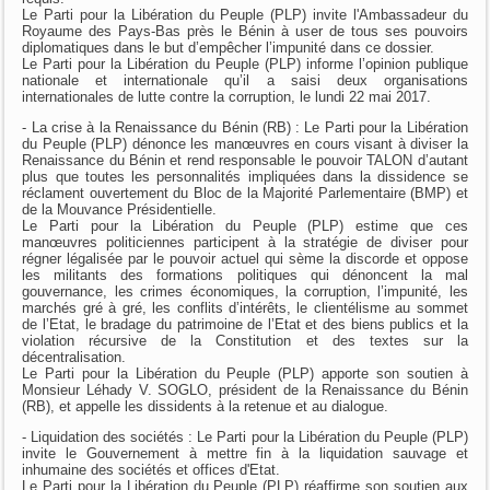
Le Parti pour la Libération du Peuple (PLP) invite l'Ambassadeur du
Royaume des Pays-Bas près le Bénin à user de tous ses pouvoirs
diplomatiques dans le but d’empêcher l’impunité dans ce dossier.
Le Parti pour la Libération du Peuple (PLP) informe l’opinion publique
nationale et internationale qu’il a saisi deux organisations
internationales de lutte contre la corruption, le lundi 22 mai 2017.
- La crise à la Renaissance du Bénin (RB) : Le Parti pour la Libération
du Peuple (PLP) dénonce les manœuvres en cours visant à diviser la
Renaissance du Bénin et rend responsable le pouvoir TALON d’autant
plus que toutes les personnalités impliquées dans la dissidence se
réclament ouvertement du Bloc de la Majorité Parlementaire (BMP) et
de la Mouvance Présidentielle.
Le Parti pour la Libération du Peuple (PLP) estime que ces
manœuvres politiciennes participent à la stratégie de diviser pour
régner légalisée par le pouvoir actuel qui sème la discorde et oppose
les militants des formations politiques qui dénoncent la mal
gouvernance, les crimes économiques, la corruption, l’impunité, les
marchés gré à gré, les conflits d’intérêts, le clientélisme au sommet
de l’Etat, le bradage du patrimoine de l’Etat et des biens publics et la
violation récursive de la Constitution et des textes sur la
décentralisation.
Le Parti pour la Libération du Peuple (PLP) apporte son soutien à
Monsieur Léhady V. SOGLO, président de la Renaissance du Bénin
(RB), et appelle les dissidents à la retenue et au dialogue.
- Liquidation des sociétés : Le Parti pour la Libération du Peuple (PLP)
invite le Gouvernement à mettre fin à la liquidation sauvage et
inhumaine des sociétés et offices d'Etat.
Le Parti pour la Libération du Peuple (PLP) réaffirme son soutien aux