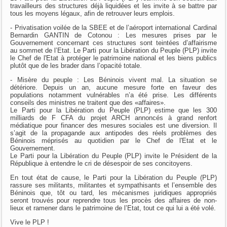
travailleurs des structures déjà liquidées et les invite à se battre par
tous les moyens légaux, afin de retrouver leurs emplois.
- Privatisation voilée de la SBEE et de l’aéroport international Cardinal
Bernardin GANTIN de Cotonou : Les mesures prises par le
Gouvernement concernant ces structures sont teintées d’affairisme
au sommet de l’Etat. Le Parti pour la Libération du Peuple (PLP) invite
le Chef de l'Etat à protéger le patrimoine national et les biens publics
plutôt que de les brader dans l’opacité totale.
- Misère du peuple : Les Béninois vivent mal. La situation se
détériore. Depuis un an, aucune mesure forte en faveur des
populations notamment vulnérables n’a été prise. Les différents
conseils des ministres ne traitent que des «affaires».
Le Parti pour la Libération du Peuple (PLP) estime que les 300
milliards de F CFA du projet ARCH annoncés à grand renfort
médiatique pour financer des mesures sociales est une diversion. Il
s’agit de la propagande aux antipodes des réels problèmes des
Béninois méprisés au quotidien par le Chef de l'Etat et le
Gouvernement.
Le Parti pour la Libération du Peuple (PLP) invite le Président de la
République à entendre le cri de désespoir de ses concitoyens.
En tout état de cause, le Parti pour la Libération du Peuple (PLP)
rassure ses militants, militantes et sympathisants et l’ensemble des
Béninois que, tôt ou tard, les mécanismes juridiques appropriés
seront trouvés pour reprendre tous les procès des affaires de non-
lieux et ramener dans le patrimoine de l’Etat, tout ce qui lui a été volé.
Vive le PLP !