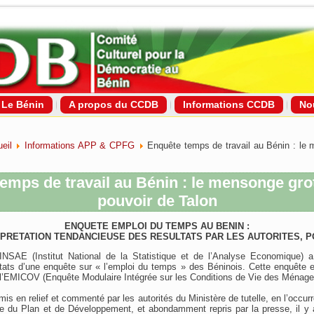
Le Bénin
A propos du CCDB
Informations CCDB
No
eil
Informations APP & CPFG
Enquête temps de travail au Bénin : le
emps de travail au Bénin : le mensonge gr
pouvoir de Talon
ENQUETE EMPLOI DU TEMPS AU BENIN :
RPRETATION TENDANCIEUSE DES RESULTATS PAR LES AUTORITES, P
INSAE (Institut National de la Statistique et de l’Analyse Economique) a
ltats d’une enquête sur « l’emploi du temps » des Béninois. Cette enquête 
 l’EMICOV (Enquête Modulaire Intégrée sur les Conditions de Vie des Ménage
mis en relief et commenté par les autorités du Ministère de tutelle, en l’occur
re du Plan et de Développement, et abondamment repris par la presse, il y