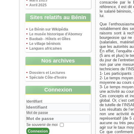
Mars 2025
consacrée par le 
Avril 2025
référence, il est di
le salarié béninois,
lui.
Sites relatifs au Bénin
Que l’enthousiasme
notablement des sec
Le Bénin sur Wikipédia
raisons sont à rech
Le musée historique d'Abomey
bourgeoisie qui ne 
Baobab - Hôtels et Gîtes
(salariales, matéri
Le village béninois
que les autorités au 
Langues africaines
En effet, l’enquête
(5 ans et plus) le 
Nos archives
du jour de l’entreti
non par une mesure
techniciens de l’IN
Dossiers et Lectures
1- Les participants 
Spéciale Côte-d'Ivoire
2- Le temps moyen pa
moyenne au cours de
3- Le temps moyen g
Connexion
une activité au cour
Ces concepts et in
global. Or, c’est ce
Identifiant
de tutelle de l’INSA
Les résultats de l’
Mot de passe
non une activité é
représentatif (de 5
aucune ou très peu 
Se souvenir de moi
agir sur le taux moy
Connexion
Ce que confirment