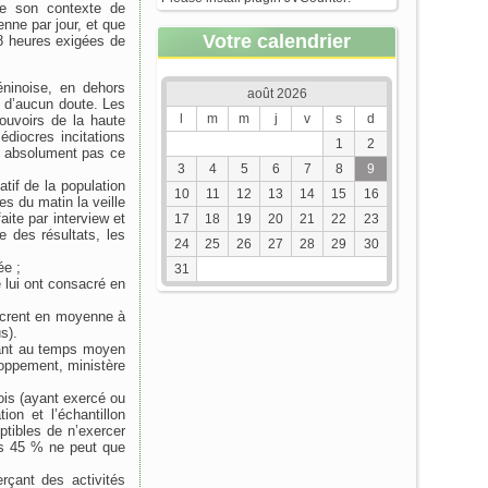
de son contexte de
enne par jour, et que
Votre calendrier
s 8 heures exigées de
éninoise, en dehors
août 2026
t d’aucun doute. Les
l
m
m
j
v
s
d
pouvoirs de la haute
édiocres incitations
1
2
nt absolument pas ce
3
4
5
6
7
8
9
tif de la population
10
11
12
13
14
15
16
s du matin la veille
aite par interview et
17
18
19
20
21
22
23
 des résultats, les
24
25
26
27
28
29
30
ée ;
31
é lui ont consacré en
sacrent en moyenne à
s).
pant au temps moyen
eloppement, ministère
ois (ayant exercé ou
on et l’échantillon
ptibles de n’exercer
ces 45 % ne peut que
çant des activités