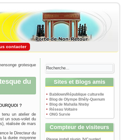
us contacter
 mensonge grotesque
otesque du
Sites et Blogs amis
Babilown/République culturelle
Blog de Olympe Bhêly-Quenum
Blog de Mahalia Nteby
OURQUOI ?
Réseau Voltaire
 tenu un atelier de
ONG Survie
est un sous-volet du
s), réalisée de mars
Compteur de visiteurs
rence le Directeur du
 a la durée moyenne
Please install plugin JVCounter!