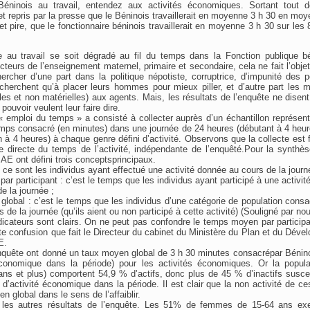
Béninois au travail, entendez aux activités économiques. Sortant tout 
t et repris par la presse que le Béninois travaillerait en moyenne 3 h 30 en moy
 et pire, que le fonctionnaire béninois travaillerait en moyenne 3 h 30 sur le
 au travail se soit dégradé au fil du temps dans la Fonction publique b
teurs de l’enseignement maternel, primaire et secondaire, cela ne fait l’obje
ercher d’une part dans la politique népotiste, corruptrice, d’impunité des 
cherchent qu’à placer leurs hommes pour mieux piller, et d’autre part les m
elles et non matérielles) aux agents. Mais, les résultats de l’enquête ne dise
pouvoir veulent leur faire dire.
 « emploi du temps » a consisté à collecter auprès d’un échantillon représenta
temps consacré (en minutes) dans une journée de 24 heures (débutant à 4 heure
en à 4 heures) à chaque genre défini d’activité. Observons que la collecte est f
 directe du temps de l’activité, indépendante de l’enquêté.Pour la synthèse
SAE ont défini trois conceptsprincipaux.
: ce sont les individus ayant effectué une activité donnée au cours de la journ
r participant : c’est le temps que les individus ayant participé à une activit
 la journée ;
lobal : c’est le temps que les individus d’une catégorie de population con
s de la journée (qu’ils aient ou non participé à cette activité) (Souligné par nou
dicateurs sont clairs. On ne peut pas confondre le temps moyen par partici
tte confusion que fait le Directeur du cabinet du Ministère du Plan et du Dév
E.
enquête ont donné un taux moyen global de 3 h 30 minutes consacrépar Bénin
conomique dans la période) pour les activités économiques. Or la populati
 ans et plus) comportent 54,9 % d’actifs, donc plus de 45 % d’inactifs susce
d’activité économique dans la période. Il est clair que la non activité de 
en global dans le sens de l’affaiblir.
 les autres résultats de l’enquête. Les 51% de femmes de 15-64 ans exer