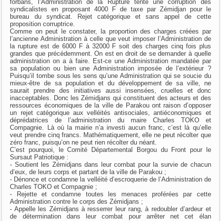
forbans, l’Administration de la Rupture tente une corruption des
syndicalistes en proposant 4000 F de taxe par Zémidjan pour le
bureau du syndicat. Rejet catégorique et sans appel de cette
proposition corruptrice.
Comme on peut le constater, la proportion des charges créées par
l’ancienne Administration à celle que veut imposer l’Administration de
la rupture est de 6000 F à 32000 F soit des charges cinq fois plus
grandes que précédemment. On est en droit de se demander à quelle
administration on a à faire. Est-ce une Administration mandatée par
sa population ou bien une Administration imposée de l’extérieur ?
Puisqu’il tombe sous les sens qu’une Administration qui se soucie du
mieux-être de sa population et du développement de sa ville, ne
saurait prendre des initiatives aussi insensées, cruelles et donc
inacceptables. Donc les Zémidjans qui constituent des acteurs et des
ressources économiques de la ville de Parakou ont raison d’opposer
un rejet catégorique aux velléités antisociales, antiéconomiques et
déprédatrices de l’administration du maire Charles TOKO et
Compagnie. Là où la mairie n’a investi aucun franc, c’est là qu’elle
veut prendre cinq francs. Mathématiquement, elle ne peut récolter que
zéro franc, puisqu’on ne peut rien récolter du néant.
C’est pourquoi, le Comité Départemental Borgou du Front pour le
Sursaut Patriotique :
- Soutient les Zémidjans dans leur combat pour la survie de chacun
d’eux, de leurs corps et partant de la ville de Parakou ;
- Dénonce et condamne la velléité d’escroquerie de l’Administration de
Charles TOKO et Compagnie ;
- Rejette et condamne toutes les menaces proférées par cette
Administration contre le corps des Zémidjans ;
- Appelle les Zémidjans à resserrer leur rang, à redoubler d’ardeur et
de détermination dans leur combat pour arrêter net cet élan