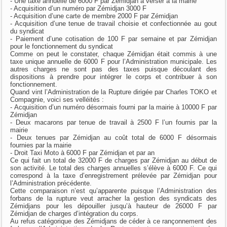
- Une taxe annuelle de 6000 F par Zémidjan à verser à la mairie
- Acquisition d’un numéro par Zémidjan 3000 F
- Acquisition d’une carte de membre 2000 F par Zémidjan
- Acquisition d’une tenue de travail choisie et confectionnée au gout
du syndicat
- Paiement d’une cotisation de 100 F par semaine et par Zémidjan
pour le fonctionnement du syndicat
Comme on peut le constater, chaque Zémidjan était commis à une
taxe unique annuelle de 6000 F pour l’Administration municipale. Les
autres charges ne sont pas des taxes puisque découlant des
dispositions à prendre pour intégrer le corps et contribuer à son
fonctionnement.
Quand vint l’Administration de la Rupture dirigée par Charles TOKO et
Compagnie, voici ses velléités :
- Acquisition d’un numéro désormais fourni par la mairie à 10000 F par
Zémidjan
- Deux macarons par tenue de travail à 2500 F l’un fournis par la
mairie
- Deux tenues par Zémidjan au coût total de 6000 F désormais
fournies par la mairie
- Droit Taxi Moto à 6000 F par Zémidjan et par an
Ce qui fait un total de 32000 F de charges par Zémidjan au début de
son activité. Le total des charges annuelles s’élève à 6000 F. Ce qui
correspond à la taxe d’enregistrement prélevée par Zémidjan pour
l’Administration précédente.
Cette comparaison n’est qu’apparente puisque l’Administration des
forbans de la rupture veut arracher la gestion des syndicats des
Zémidjans pour les dépouiller jusqu’à hauteur de 26000 F par
Zémidjan de charges d’intégration du corps.
Au refus catégorique des Zémidjans de céder à ce rançonnement des