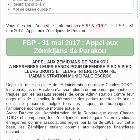
Identifiant oublié ?
Mot de passe oublié ?
Vous êtes ici :
Accueil
Informations APP & CPFG
FSP - 31
mai 2017 : Appel aux Zémidjans de Parakou
FSP - 31 mai 2017 : Appel aux
Zémidjans de Parakou
APPEL AUX ZEMIDJANS DE PARAKOU
A RESSERRER LEURS RANGS POUR DEFENDRE PIED A PIED
LEURS DROITS ET LEURS INTERÊTS CONTRE
L’ADMINISTRATION MUNICIPALE ESCROC
Depuis la mise en place de l’Administration du maire Charles TOKO,
les Zémidjans de Parakou n’arrivent plus à dormir parce que hantés et
traqués par les assauts répétés de cette Administration contre leur
corps afin de le spolier, le détrousser des petites recettes de survie
qu’ils se procurent malgré tous les risques de braquages et
l’ambiance économique morose actuelle.
Avant l’arrivée de l’Administration de la Rupture que dirige Charles
TOKO et compagnie, les Zémidjans étaient organisés en syndicats
enregistrés comme associations régies par la loi de 1901. Sur cette
base, les Zémidjans étaient commis aux exigences financières
suivantes :