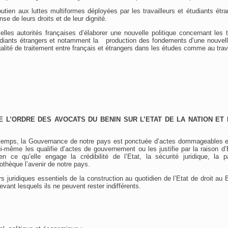
utien aux luttes multiformes déployées par les travailleurs et étudiants ét
nse de leurs droits et de leur dignité.
es autorités françaises d’élaborer une nouvelle politique concernant les t
udiants étrangers et notamment la production des fondements d’une nouvelle
’égalité de traitement entre français et étrangers dans les études comme au trav
E L’ORDRE DES AVOCATS DU BENIN SUR L’ETAT DE LA NATION ET
temps, la Gouvernance de notre pays est ponctuée d’actes dommageables et c
-même les qualifie d’actes de gouvernement ou les justifie par la raison d’E
n ce qu’elle engage la crédibilité de l’Etat, la sécurité juridique, la pa
thèque l’avenir de notre pays.
s juridiques essentiels de la construction au quotidien de l’Etat de droit au 
vant lesquels ils ne peuvent rester indifférents.