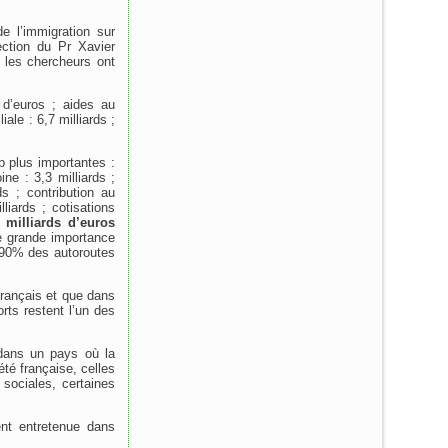
e l’immigration sur
ection du Pr Xavier
, les chercheurs ont
s d’euros ; aides au
iale : 6,7 milliards ;
p plus importantes :
ine : 3,3 milliards ;
s ; contribution au
iards ; cotisations
 milliards d’euros
ne grande importance
 90% des autoroutes
français et que dans
ts restent l’un des
dans un pays où la
été française, celles
sociales, certaines
nt entretenue dans