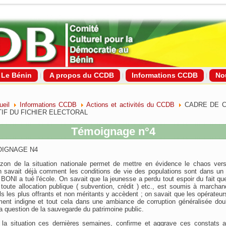
Le Bénin
A propos du CCDB
Informations CCDB
No
ueil
Informations CCDB
Actions et activités du CCDB
CADRE DE 
TIF DU FICHIER ELECTORAL
Témoignage n°4
OIGNAGE N4
izon de la situation nationale permet de mettre en évidence le chaos ve
n savait déjà comment les conditions de vie des populations sont dans un 
BONI a tué l'école. On savait que la jeunesse a perdu tout espoir du fait que
 toute allocation publique ( subvention, crédit ) etc., est soumis à marchan
uls les plus offrants et non méritants y accèdent ; on savait que les opérate
ment indigne et tout cela dans une ambiance de corruption généralisée d
la question de la sauvegarde du patrimoine public.
e la situation ces dernières semaines, confirme et aggrave ces constats a