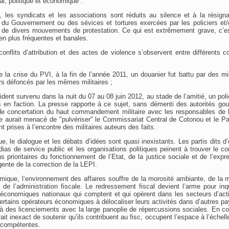
ial, politique et économique :
, les syndicats et les associations sont réduits au silence et à la résign
 du Gouvernement ou des sévices et tortures exercées par les policiers et/o
 de divers mouvements de protestation. Ce qui est extrêmement grave, c’es
en plus fréquentes et banales.
onflits d’attribution et des actes de violence s’observent entre différents c
e la crise du PVI, à la fin de l’année 2011, un douanier fut battu par des mil
s défoncés par les mêmes militaires ;
cident survenu dans la nuit du 07 au 08 juin 2012, au stade de l’amitié, un poli
es en faction. La presse rapporte à ce sujet, sans démenti des autorités g
de concertation du haut commandement militaire avec les responsables de la 
e aurait menacé de "pulvériser" le Commissariat Central de Cotonou et le Pal
t prises à l’encontre des militaires auteurs des faits.
ue, le dialogue et les débats d’idées sont quasi inexistants. Les partis dits d
ias de service public et les organisations politiques peinent à trouver le 
s prioritaires du fonctionnement de l’Etat, de la justice sociale et de l’exp
ente de la correction de la LEPI.
mique, l’environnement des affaires souffre de la morosité ambiante, de la 
on de l’administration fiscale. Le redressement fiscal devient l’arme pour inq
 économiques nationaux qui comptent et qui opèrent dans les secteurs d’acti
certains opérateurs économiques à délocaliser leurs activités dans d’autres p
à des licenciements avec la large panoplie de répercussions sociales. En cont
serait inexact de soutenir qu’ils contribuent au fisc, occupent l’espace à l’échel
s compétentes.