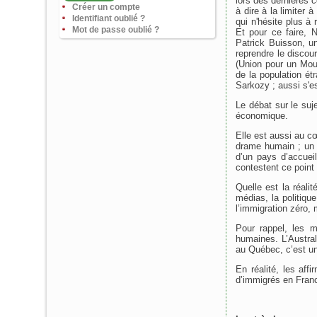
lors des dernières 
Créer un compte
à dire à la limiter 
Identifiant oublié ?
qui n'hésite plus à
Mot de passe oublié ?
Et pour ce faire,
Patrick Buisson, un
reprendre le discou
(Union pour un Mou
de la population é
Sarkozy ; aussi s'es
Le débat sur le suj
économique.
Elle est aussi au cœ
drame humain ; un 
d’un pays d’accueil
contestent ce point
Quelle est la réali
médias, la politiqu
l’immigration zéro,
Pour rappel, les m
humaines. L’Austral
au Québec, c’est une
En réalité, les aff
d’immigrés en France