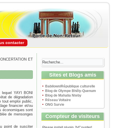
us contacter
CONCERTATION ET
Sites et Blogs amis
Babilown/République culturelle
Blog de Olympe Bhêly-Quenum
rs lequel YAYI BONI
Blog de Mahalia Nteby
état de dégradation
Réseau Voltaire
 tout emploi public,
ONG Survie
dage financier et/ou
urs économiques sont
oublée de mensonges
Compteur de visiteurs
u point de susciter
Please install plugin JVCounter!