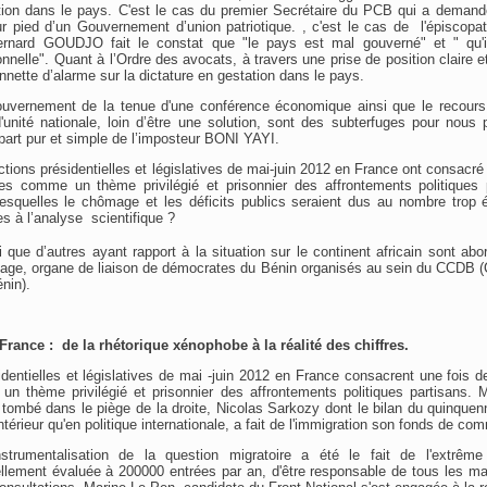
tion dans le pays. C'est le cas du premier Secrétaire du PCB qui a demand
 pied d’un Gouvernement d’union patriotique. , c'est le cas de l'épiscopat
rnard GOUDJO fait le constat que "le pays est mal gouverné" et " qu'il
ionnelle". Quant à l’Ordre des avocats, à travers une prise de position claire
 sonnette d’alarme sur la dictature en gestation dans le pays.
ouvernement de la tenue d'une conférence économique ainsi que le recours 
'unité nationale, loin d’être une solution, sont des subterfuges pour nous 
épart pur et simple de l’imposteur BONI YAYI.
tions présidentielles et législatives de mai-juin 2012 en France ont consacré
res comme un thème privilégié et prisonnier des affrontements politiques 
 lesquelles le chômage et les déficits publics seraient dus au nombre trop 
es à l’analyse scientifique ?
 que d’autres ayant rapport à la situation sur le continent africain sont ab
ge, organe de liaison de démocrates du Bénin organisés au sein du CCDB (C
nin).
rance : de la rhétorique xénophobe à la réalité des chiffres.
dentielles et législatives de mai -juin 2012 en France consacrent une fois d
un thème privilégié et prisonnier des affrontements politiques partisans. 
s tombé dans le piège de la droite, Nicolas Sarkozy dont le bilan du quinquen
ntérieur qu'en politique internationale, a fait de l'immigration son fonds de co
instrumentalisation de la question migratoire a été le fait de l'extrêm
ciellement évaluée à 200000 entrées par an, d'être responsable de tous les m