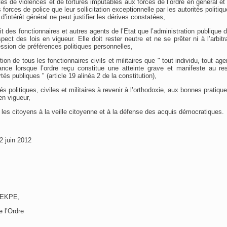
es de violences et de tortures imputables aux forces de l’ordre en général et 
s forces de police que leur sollicitation exceptionnelle par les autorités politi
 d’intérêt général ne peut justifier les dérives constatées,
oit des fonctionnaires et autres agents de l’Etat que l’administration publique d
pect des lois en vigueur. Elle doit rester neutre et ne se prêter ni à l’arbitra
ession de préférences politiques personnelles,
tion de tous les fonctionnaires civils et militaires que " tout individu, tout age
ance lorsque l’ordre reçu constitue une atteinte grave et manifeste au re
tés publiques " (article 19 alinéa 2 de la constitution),
tés politiques, civiles et militaires à revenir à l’orthodoxie, aux bonnes pratiq
en vigueur,
s les citoyens à la veille citoyenne et à la défense des acquis démocratiques.
2 juin 2012
YEKPE,
 l’Ordre