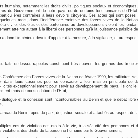
oits humains, notamment les droits civils, politiques sociaux et économiques, 
oires du Gouvernement de notre pays ou de certains fonctionnaires de l’Etat
particulières contraires à leurs devoirs citoyens. Ces actes qui sont posés
 quelques mois, dans l’indifférence craintive des forces vives de la Nation
été civile, des élus et des partenaires au développement violent les fonda
vement atteinte autant à la liberté des personnes qu’à la jouissance paisible de
a donc l’impérieux devoir d’appeler à la mesure, à la vigilance, et au respect
es faits ci-dessus rappelés constituent très souvent les germes des troubl
la Conférence des Forces vives de la Nation de février 1990, les militaires se
r dans leurs casernes pour se consacrer à leur mission principale de déf
sollicités exceptionnellement pour servir au développement du pays, ils ont l
tement mais de consolidation de l’Etat,
e dialogue et la cohésion sont incontournables au Bénin et que le débat libre
e,
reau du Bénin, épris de paix, de justice sociale et attachés au respect de la
ltiples cas de violation des droits à la vie, à la sécurité des personnes et d
s violations des droits de la personne humaine par le Gouvernement,