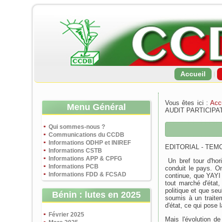
Accueil
Vous êtes ici :
Acc
Menu Général
AUDIT PARTICIPA
Qui sommes-nous ?
Communications du CCDB
Informations ODHP et INIREF
EDITORIAL - TEM
Informations CSTB
Informations APP & CPFG
Un bref tour d'hor
Informations PCB
conduit le pays. O
Informations FDD & FCSAD
continue, que YAYI 
tout marché d'état,
politique et que se
Bénin : lutes en 2025
soumis à un traite
d'état, ce qui pose 
Février 2025
Mais l'évolution d