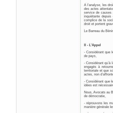
A l’analyse, les dr
des actes attentat
service de causes 
inquiétante depuis
complice de la soci
droit et portent gra
Le Barreau du Bénin 
II - L’Appel
- Considérant que l
de pays,
- Considérant qu’à 
engagés à retourne
territoriale et que 
actes, non d’affron
- Considérant que l
idées est nécessair
Nous, Avocats au Bar
de démocratie,
- réprouvons les mu
manière générale le