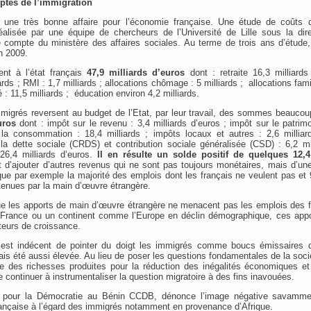
ptes de l’immigration
une très bonne affaire pour l’économie française. Une étude de coûts d
éalisée par une équipe de chercheurs de l’Université de Lille sous la dir
e compte du ministère des affaires sociales. Au terme de trois ans d’étude
n 2009.
nt à l’état français
47,9 milliards d’euros
dont : retraite 16,3 milliard
rds ; RMI : 1,7 milliards ; allocations chômage : 5 milliards ; allocations famil
 : 11,5 milliards ; éducation environ 4,2 milliards.
mmigrés reversent au budget de l’Etat, par leur travail, des sommes beaucou
euros
dont : impôt sur le revenu : 3,4 milliards d’euros ; impôt sur le patrimo
la consommation : 18,4 milliards ; impôts locaux et autres : 2,6 milliard
a dette sociale (CRDS) et contribution sociale généralisée (CSD) : 6,2 mill
 26,4 milliards d’euros.
Il en résulte un solde positif de quelques
12,4
t d’ajouter d’autres revenus qui ne sont pas toujours monétaires, mais d’u
que par exemple la majorité des emplois dont les français ne veulent pas et
etenues par la main d’œuvre étrangère.
que les apports de main d’œuvre étrangère ne menacent pas les emplois des 
rance ou un continent comme l’Europe en déclin démographique, ces appor
teurs de croissance.
l est indécent de pointer du doigt les immigrés comme boucs émissaires 
ais été aussi élevée. Au lieu de poser les questions fondamentales de la soci
le des richesses produites pour la réduction des inégalités économiques et 
e continuer à instrumentaliser la question migratoire à des fins inavouées.
l pour la Démocratie au Bénin CCDB, dénonce l’image négative savamme
française à l’égard des immigrés notamment en provenance d’Afrique.