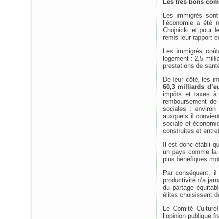
Les très bons com
Les immigrés sont 
l’économie a été r
Chojnicki et pour l
remis leur rapport e
Les immigrés coûte
logement : 2,5 millia
prestations de santé
De leur côté, les i
60,3 milliards d’
impôts et taxes à 
remboursement de l
sociales : environ
auxquels il convien
sociale et économi
construites et entr
Il est donc établi 
un pays comme la F
plus bénéfiques mo
Par conséquent, i
productivité n’a jam
du partage équitab
élites choisissent d
Le Comité Culture
l’opinion publique 