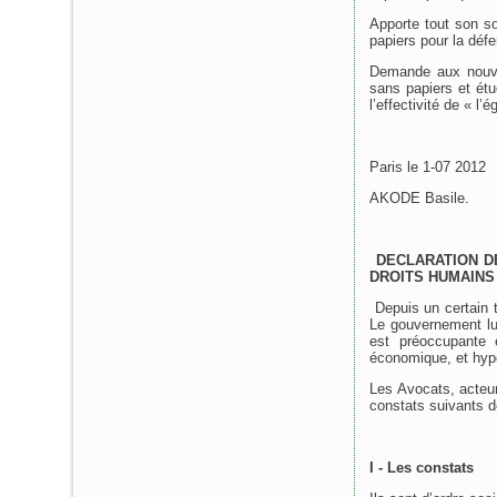
Apporte tout son so
papiers pour la défe
Demande aux nouvell
sans papiers et ét
l’effectivité de « l
Paris le 1-07 2012
AKODE Basile.
DECLARATION D
DROITS HUMAINS
Depuis un certain 
Le gouvernement lui
est préoccupante e
économique, et hypo
Les Avocats, acteur
constats suivants de
I - Les constats