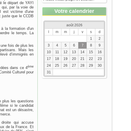
é le départ de YAYI
 qui, par la voie de
Votre calendrier
 est victime d'une
 et juste que le CCDB
août 2026
à la formation d'un
l
m
m
j
v
s
d
perdre le temps. La
1
2
 une fois de plus les
3
4
5
6
7
8
9
partisans. Mais les
10
11
12
13
14
15
16
élevé d’immigrés en
17
18
19
20
21
22
23
24
25
26
27
28
29
30
ème
ordées dans ce 4
omité Culturel pour
31
e plus les questions
Même si le candidat
nat est un désastre,
mmerce.
e droite qui accuse
aux de la France. Et