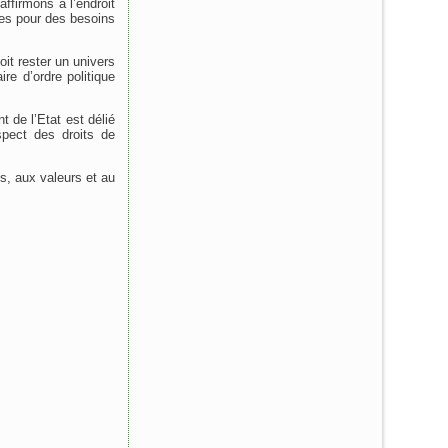
affirmons à l’endroit
ques pour des besoins
oit rester un univers
ire d’ordre politique
nt de l’Etat est délié
spect des droits de
ues, aux valeurs et au