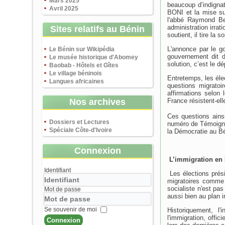
Mars 2025
beaucoup d’indigna
Avril 2025
BONI et la mise sur
l'abbé Raymond Be
administration irrat
Sites relatifs au Bénin
soutient, il tire la
L'annonce par le g
Le Bénin sur Wikipédia
gouvernement dit d
Le musée historique d'Abomey
solution, c’est le d
Baobab - Hôtels et Gîtes
Le village béninois
Entretemps, les élec
Langues africaines
questions migratoi
affirmations selon
Nos archives
France résistent-ell
Ces questions ainsi
Dossiers et Lectures
numéro de Témoigna
Spéciale Côte-d'Ivoire
la Démocratie au Bé
Connexion
L’immigration en F
Identifiant
Les élections prési
migratoires comme 
socialiste n'est pa
Mot de passe
aussi bien au plan i
Se souvenir de moi
Historiquement, l'
l'immigration, offi
Connexion