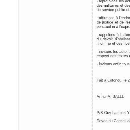
- réprouvons les act
des militaires et de
de service public et
- affirmons à l’endr
de justice et de res
ponctuel ni à l’expr
- rappelons à l’atten
du devoir d’obéiss
l’homme et des liber
- invitons les autori
respect des textes 
- invitons enfin tou
Fait à Cotonou, le 2
Arthur A. BALLE
P/S Guy-Lambert 
Doyen du Conseil de