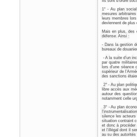
Ils sont d’ordre soc
1° - Au plan social
mesures arbitraires
leurs membres lors
deviennent de plus 
Mais en plus, des c
défense. Ainsi :
- Dans la gestion d
bureaux de douanier
- A la suite d’un in
par quatre militair
lors d’une séance 
supérieur de l’Armé
des sanctions étaien
2° - Au plan politiq
libre accès aux méd
autour des question
notamment celle urg
3° - Au plan écono
l’instrumentalisati
silence les acteurs
situation contraint 
et donc à procéder 
et l’illégal dont il 
au su des autorité