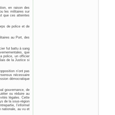
ation, en raison des
u les militaires sur
t que ces atteintes
orps de police et de
itaires au Port, des
cier fut battu à sang
ouvernementales, que
police, un officier
ais de la Justice si
’opposition n’ont pas
consensus nécessaire
ression démocratique
mal gouvernance, de
uiéter ou réduire au
vités légales. Cette
ays de la sous-région
repartie, l’informel
le nationale, au vu et