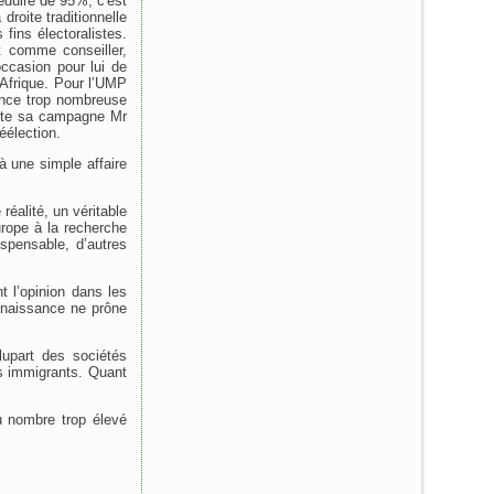
éduire de 95%, c'est
droite traditionnelle
fins électoralistes.
 comme conseiller,
occasion pour lui de
'Afrique. Pour l’UMP
ence trop nombreuse
oute sa campagne Mr
éélection.
à une simple affaire
réalité, un véritable
rope à la recherche
ispensable, d’autres
t l’opinion dans les
onnaissance ne prône
lupart des sociétés
es immigrants. Quant
au nombre trop élevé