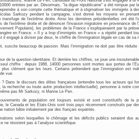
consultations, Marine Le Pen, candidate du Front National s'est engagée à la r
à 10000 entrées par an. Désormais, "la digue républicaine" a été rompue par la 
 reprendre à son compte cette thématique et à stigmatiser les immigrés à des 
 Nicolas Sarkozy pendant la campagne, s'est donné les moyens en prenant
 transfuge de l'extrême droite. Ainsi les dernières présidentielles ont été l'
rs de l'extrême droite et de dénoncer l'invasion migratoire en provenance de l
vement Populaire), les problèmes de la France s’expliqueraient par la prés
trangère en France. « Il y a trop d’immigrés en France » a répété pendant t
t il engagé à diviser par deux, le chiffre de l'immigration légale en cas de sa r
et, suscite beaucoup de passion. Mais l’immigration ne doit pas être réduite 
ur de la question identitaire. Et derrière les chiffres, se joue une insoutenable 
seul chiffre : depuis 1988, 14000 personnes sont mortes aux portes de l’Eu
 plus clément que les leurs. Certains prétendent que l’immigration est ind
 de vue.
té ? Dans le discours des élites françaises (entendre tous les acteurs qui fon
e, la recherche ou toute autre production intellectuelle), personne à notre c
 même pas Mr Sarkozy, ni Marine Le Pen.
ouvements de population ont toujours existé et sont constitutifs de la p
ie, le Canada et les Etats-Unis sont trois pays récemment construits par d
 nation bâtie initialement par des français expatriés.
irmations selon lesquelles le chômage et les déficits publics seraient dus 
 ne résistent pas à l’analyse scientifique.