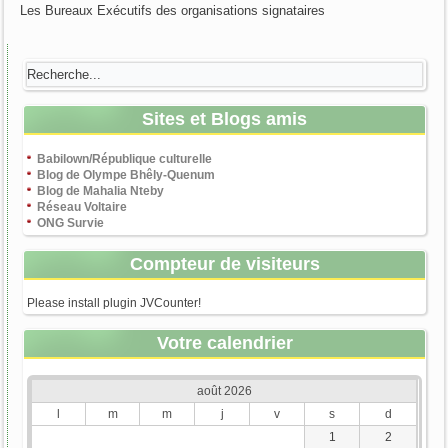
Les Bureaux Exécutifs des organisations signataires
Sites et Blogs amis
Babilown/République culturelle
Blog de Olympe Bhêly-Quenum
Blog de Mahalia Nteby
Réseau Voltaire
ONG Survie
Compteur de visiteurs
Please install plugin JVCounter!
Votre calendrier
août 2026
l
m
m
j
v
s
d
1
2