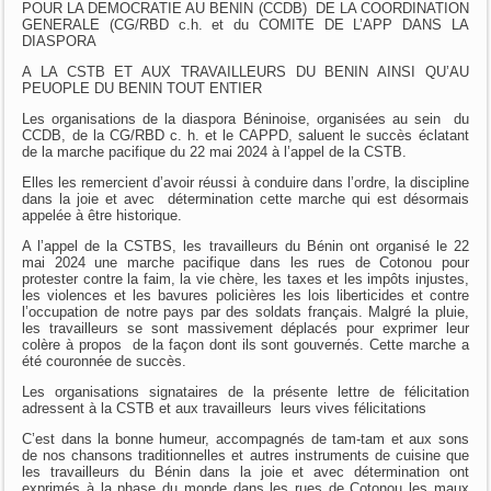
POUR LA DEMOCRATIE AU BENIN (CCDB) DE LA COORDINATION
GENERALE (CG/RBD c.h. et du COMITE DE L’APP DANS LA
DIASPORA
A LA CSTB ET AUX TRAVAILLEURS DU BENIN AINSI QU’AU
PEUOPLE DU BENIN TOUT ENTIER
Les organisations de la diaspora Béninoise, organisées au sein du
CCDB, de la CG/RBD c. h. et le CAPPD, saluent le succès éclatant
de la marche pacifique du 22 mai 2024 à l’appel de la CSTB.
Elles les remercient d’avoir réussi à conduire dans l’ordre, la discipline
dans la joie et avec détermination cette marche qui est désormais
appelée à être historique.
A l’appel de la CSTBS, les travailleurs du Bénin ont organisé le 22
mai 2024 une marche pacifique dans les rues de Cotonou pour
protester contre la faim, la vie chère, les taxes et les impôts injustes,
les violences et les bavures policières les lois liberticides et contre
l’occupation de notre pays par des soldats français. Malgré la pluie,
les travailleurs se sont massivement déplacés pour exprimer leur
colère à propos de la façon dont ils sont gouvernés. Cette marche a
été couronnée de succès.
Les organisations signataires de la présente lettre de félicitation
adressent à la CSTB et aux travailleurs leurs vives félicitations
C’est dans la bonne humeur, accompagnés de tam-tam et aux sons
de nos chansons traditionnelles et autres instruments de cuisine que
les travailleurs du Bénin dans la joie et avec détermination ont
exprimés à la phase du monde dans les rues de Cotonou les maux