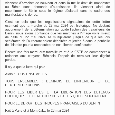
viennent d’arracher de nouveau et dans la rue le droit de manifester
au Bénin sans demande d’autorisation. Ils viennent ainsi de
reconfirmer le Bénin sous le régime déclaratif dans le cadre des
manifestations de rue.
C’est en cela que les organisations signataires de cette lettre
estiment que la marche du 22 mai 2024 est historique. Ne doutant
aucunement de la détermination qui guide l’action des travailleurs du
Bénin, nous avons confiance que les marches à l’image voire mieux
de celle du 22 mai 2024 se multiplieront jusqu’à ce que les lois
scélérates de l’autocrate soient déchirées et jetées à dans la poubelle
de l’histoire pour la reconquête de nos libertés confisquées.
Encore une fois merci aux travailleurs et à la CSTB de commencer à
redonner aux citoyens Béninois l’espoir de retrouver leur dignité
perdue.
Il n’y a que la lutte qui paie.
Alors : TOUS ENSEMBLES
TOUS ENSEMBLES : BENINOIS DE L’INTERIEUR ET DE
L’EXTERIEUR REUNIS
POUR LES LIBERTES ET LA LIBERATION DES DETENUS
POLITIQUES ET LE RETOUR DES EXILES QUI LE SOUHAITENT
POUR LE DEPART DES TROUPES FRANCAISES DU BENI N
Fait à Paris et à Montréal… le 23 mai 2024