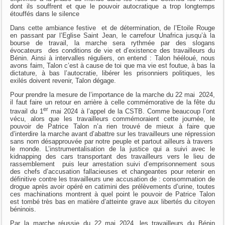
dont ils souffrent et que le pouvoir autocratique a trop longtemps
étouffés dans le silence
Dans cette ambiance festive et de détermination, de l’Etoile Rouge
en passant par l’Eglise Saint Jean, le carrefour Unafrica jusqu’à la
bourse de travail, la marche sera rythmée par des slogans
évocateurs des conditions de vie et d’existence des travailleurs du
Bénin. Ainsi à intervalles réguliers, on entend : Talon hééloué, nous
avons faim, Talon c’est à cause de toi que ma vie est foutue, à bas la
dictature, à bas l’autocratie, libérer les prisonniers politiques, les
exilés doivent revenir, Talon dégage.
Pour prendre la mesure de l’importance de la marche du 22 mai 2024,
il faut faire un retour en arrière à celle commémorative de la fête du
er
travail du 1
mai 2024 à l’appel de la CSTB. Comme beaucoup l’ont
vécu, alors que les travailleurs commémoraient cette journée, le
pouvoir de Patrice Talon n’a rien trouvé de mieux à faire que
d’interdire la marche avant d’abattre sur les travailleurs une répression
sans nom désapprouvée par notre peuple et partout ailleurs à travers
le monde. L’instrumentalisation de la justice qui a suivi avec le
kidnapping des cars transportant des travailleurs vers le lieu de
rassemblement puis leur arrestation suivi d’emprisonnement sous
des chefs d’accusation fallacieuses et changeantes pour retenir en
définitive contre les travailleurs une accusation de : consommation de
drogue après avoir opéré en catimini des prélèvements d’urine, toutes
ces machinations montrent à quel point le pouvoir de Patrice Talon
est tombé très bas en matière d’atteinte grave aux libertés du citoyen
béninois.
Par la marche réussie du 22 mai 2024, les travailleurs du Bénin