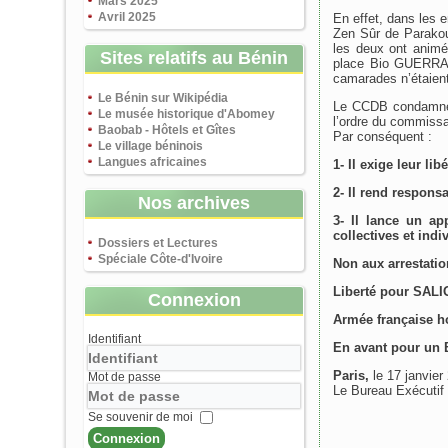
Mars 2025
Avril 2025
En effet, dans les 
Zen Sûr de Parako
les deux ont animé
Sites relatifs au Bénin
place Bio GUERRA e
camarades n’étaient
Le Bénin sur Wikipédia
Le CCDB condamne et
Le musée historique d'Abomey
l’ordre du commiss
Baobab - Hôtels et Gîtes
Par conséquent :
Le village béninois
Langues africaines
1- Il exige leur li
2- Il rend respons
Nos archives
3- Il lance un ap
collectives et indi
Dossiers et Lectures
Spéciale Côte-d'Ivoire
Non aux arrestation
Liberté pour SALI
Connexion
Armée française h
Identifiant
En avant pour un 
Paris,
le 17 janvier
Mot de passe
Le Bureau Exécuti
Se souvenir de moi
Connexion