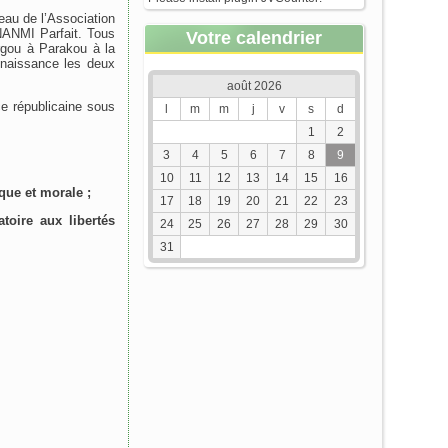
eau de l’Association
ANMI Parfait. Tous
Votre calendrier
rgou à Parakou à la
nnaissance les deux
août 2026
ce républicaine sous
l
m
m
j
v
s
d
1
2
3
4
5
6
7
8
9
10
11
12
13
14
15
16
ique et morale ;
17
18
19
20
21
22
23
toire aux libertés
24
25
26
27
28
29
30
31