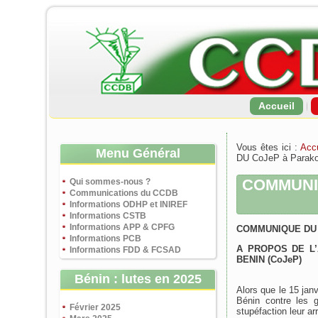
Accueil
Vous êtes ici :
Accu
Menu Général
DU CoJeP à Parak
COMMUNI
Qui sommes-nous ?
Communications du CCDB
Informations ODHP et INIREF
Informations CSTB
Informations APP & CPFG
COMMUNIQUE DU 
Informations PCB
A PROPOS DE L
Informations FDD & FCSAD
BENIN (CoJeP)
Bénin : lutes en 2025
Alors que le 15 jan
Bénin contre les 
Février 2025
stupéfaction leur a