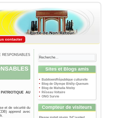
us contacter
DE RESPONSABLES
ONSABLES
Sites et Blogs amis
Babilown/République culturelle
Blog de Olympe Bhêly-Quenum
Blog de Mahalia Nteby
PATRIOTIQUE AU
Réseau Voltaire
ONG Survie
Compteur de visiteurs
se et de sécurité du
CCDB) apprend avec
ck.
Please install plugin JVCounter!