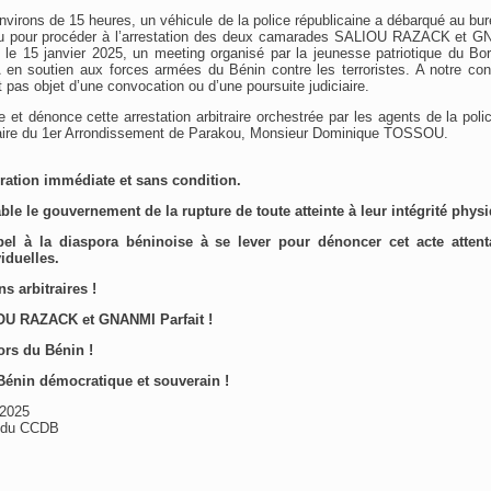
environs de 15 heures, un véhicule de la police républicaine a débarqué au bur
u pour procéder à l’arrestation des deux camarades SALIOU RAZACK et GN
 le 15 janvier 2025, un meeting organisé par la jeunesse patriotique du Bo
n soutien aux forces armées du Bénin contre les terroristes. A notre co
 pas objet d’une convocation ou d’une poursuite judiciaire.
 dénonce cette arrestation arbitraire orchestrée par les agents de la poli
aire du 1er Arrondissement de Parakou, Monsieur Dominique TOSSOU.
bération immédiate et sans condition.
able le gouvernement de la rupture de toute atteinte à leur intégrité phys
pel à la diaspora béninoise à se lever pour dénoncer cet acte attenta
viduelles.
s arbitraires !
OU RAZACK et GNANMI Parfait !
ors du Bénin !
Bénin démocratique et souverain !
 2025
f du CCDB