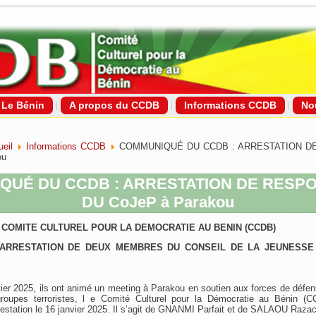
Le Bénin
A propos du CCDB
Informations CCDB
No
eil
Informations CCDB
COMMUNIQUÉ DU CCDB : ARRESTATION 
ou
QUÉ DU CCDB : ARRESTATION DE RESP
DU CoJeP à Parakou
COMITE CULTUREL POUR LA DEMOCRATIE AU BENIN (CCDB)
’ARRESTATION DE DEUX MEMBRES DU CONSEIL DE LA JEUNESSE 
vier 2025, ils ont animé un meeting à Parakou en soutien aux forces de défen
groupes terroristes, l e Comité Culturel pour la Démocratie au Bénin (
rrestation le 16 janvier 2025. Il s’agit de GNANMI Parfait et de SALAOU Raza