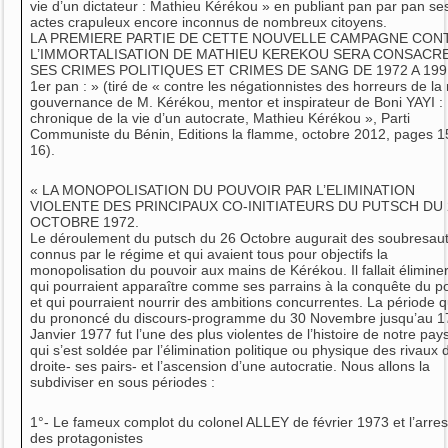
vie d’un dictateur : Mathieu Kérékou » en publiant pan par pan se
actes crapuleux encore inconnus de nombreux citoyens.
LA PREMIERE PARTIE DE CETTE NOUVELLE CAMPAGNE CON
L’IMMORTALISATION DE MATHIEU KEREKOU SERA CONSACRE
SES CRIMES POLITIQUES ET CRIMES DE SANG DE 1972 A 199
1er pan : » (tiré de « contre les négationnistes des horreurs de la
gouvernance de M. Kérékou, mentor et inspirateur de Boni YAYI :
chronique de la vie d’un autocrate, Mathieu Kérékou », Parti
Communiste du Bénin, Editions la flamme, octobre 2012, pages 1
16).
« LA MONOPOLISATION DU POUVOIR PAR L’ELIMINATION
VIOLENTE DES PRINCIPAUX CO-INITIATEURS DU PUTSCH DU 
OCTOBRE 1972.
Le déroulement du putsch du 26 Octobre augurait des soubresau
connus par le régime et qui avaient tous pour objectifs la
monopolisation du pouvoir aux mains de Kérékou. Il fallait élimine
qui pourraient apparaître comme ses parrains à la conquête du p
et qui pourraient nourrir des ambitions concurrentes. La période q
du prononcé du discours-programme du 30 Novembre jusqu’au 1
Janvier 1977 fut l’une des plus violentes de l’histoire de notre pay
qui s’est soldée par l’élimination politique ou physique des rivaux 
droite- ses pairs- et l’ascension d’une autocratie. Nous allons la
subdiviser en sous périodes :
1°- Le fameux complot du colonel ALLEY de février 1973 et l’arres
des protagonistes