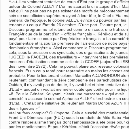
Y-a-t-il eu vraiment tentative de coup d’Etat par le groupe d’officie
autour du Colonel ALLEY ? L’on ne saurait le dire aujourd’hui. Mai
sait qu’il ne peut pas ne pas exister des motifs de mécontenteme
sein de ses officiers supérieurs ayant à leur tête, le Chef d’Etat m
Général de l’époque, le colonel ALLEY, évincé du pouvoir par les
tenants du coup d’Etat du 26 octobre. D’une part. D’autre part, le
Discours-programme tel retenu est comme un coup, une trahison 
FrançAfrique de la part d’un « officier français », Kérékou et de su
payé pour faire ce coup par l’impérialisme français. « La caractéri
fondamentale et la source première de l’arriération de notre pays 
domination étrangère ». Ainsi commence le Discours-programme.
cela, sous la pression des syndicats, des organisations de jeunes,
l’UGEED, le FACEEN, des travailleurs – intervinrent les premières
mesures d’étatisations comme celle de la CCDEE (aujourd’hui S
dès novembre 1972). Cela ne pouvait plaire aux réseaux coloniali
français. Et un coup tenté pour reprendre en mains les choses est
probable. Pour le lieutenant-colonel Marcellin ADJANOHOUN alor
lieutenant, commandant la 1ère compagnie des parachutistes de
Ouidah, il n’y avait pas de doute, il y avait bel et bien tentative de
d’Etat « auquel on voulait me mêler coûte que coûte pour me liqu
»8. Pour le Général Kouyami, c’était une mascarade « qui avait
consisté à accuser le colonel Alphonse ALLEY d’orchestrer un co
d’Etat… C’était une initiative du lieutenant Martin Dohou AZONHI
9
des « ligueurs »
Vrai ou faux complot? Qu’importe. Cela a suscité des manifestati
Front Uni Démocratique (FUD) sous la conduite de Mito-Baba Flo
contre l’impérialisme français dont l’ambassade a été prise pour c
par les manifestants. Et pour Kérékou c’était l’occasion rêvée pou