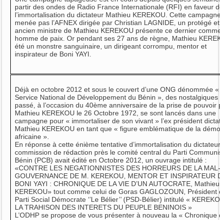
partir des ondes de Radio France Internationale (RFI) en faveur 
l’immortalisation du dictateur Mathieu KEREKOU. Cette campagn
menée pas l’AFNEX dirigée par Christian LAGNIDE, un protégé et
ancien ministre de Mathieu KEREKOU présente ce dernier comm
homme de paix. Or pendant ses 27 ans de règne, Mathieu KER
été un monstre sanguinaire, un dirigeant corrompu, mentor et
inspirateur de Boni YAYI.
Déjà en octobre 2012 et sous le couvert d’une ONG dénommée «
Service National de Développement du Bénin », des nostalgiques
passé, à l’occasion du 40ème anniversaire de la prise de pouvoir 
Mathieu KEREKOU le 26 Octobre 1972, se sont lancés dans une
campagne pour « immortaliser de son vivant » l’ex président dicta
Mathieu KEREKOU en tant que « figure emblématique de la démo
africaine ».
En réponse à cette énième tentative d’immortalisation du dictateur
commission de rédaction près le comité central du Parti Communi
Bénin (PCB) avait édité en Octobre 2012, un ouvrage intitulé :
«CONTRE LES NEGATIONNISTES DES HORREURS DE LA MAL
GOUVERNANCE DE M. KEREKOU, MENTOR ET INSPIRATEUR 
BONI YAYI : CHRONIQUE DE LA VIE D’UN AUTOCRATE, Mathieu
KEREKOU» tout comme celui de Goras GAGLOZOUN, Président 
Parti Social Démocrate ‘’Le Bélier’’ (PSD-Bélier) intitulé « KERE
LA TRAHISON DES INTERETS DU PEUPLE BENINOIS »
L’ODHP se propose de vous présenter à nouveau la « Chronique 