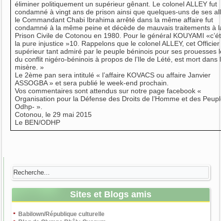
éliminer politiquement un supérieur gênant. Le colonel ALLEY fut
condamné à vingt ans de prison ainsi que quelques-uns de ses all
le Commandant Chabi Ibrahima arrêté dans la même affaire fut
condamné à la même peine et décède de mauvais traitements à l
Prison Civile de Cotonou en 1980. Pour le général KOUYAMI «c’ét
la pure injustice »10. Rappelons que le colonel ALLEY, cet Officier
supérieur tant admiré par le peuple béninois pour ses prouesses l
du conflit nigéro-béninois à propos de l’Ile de Lété, est mort dans 
misère. »
Le 2ème pan sera intitulé « l’affaire KOVACS ou affaire Janvier
ASSOGBA » et sera publié le week-end prochain.
Vos commentaires sont attendus sur notre page facebook «
Organisation pour la Défense des Droits de l’Homme et des Peupl
Odhp- ».
Cotonou, le 29 mai 2015
Le BEN/ODHP
Sites et Blogs amis
Babilown/République culturelle