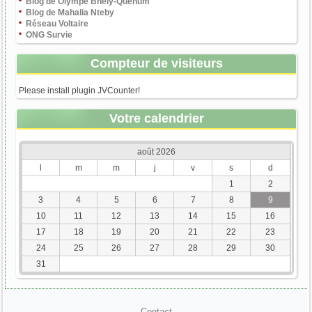
Blog de Olympe Bhêly-Quenum
Blog de Mahalia Nteby
Réseau Voltaire
ONG Survie
Compteur de visiteurs
Please install plugin JVCounter!
Votre calendrier
août 2026
l
m
m
j
v
s
d
1
2
3
4
5
6
7
8
9
10
11
12
13
14
15
16
17
18
19
20
21
22
23
24
25
26
27
28
29
30
31
Contact