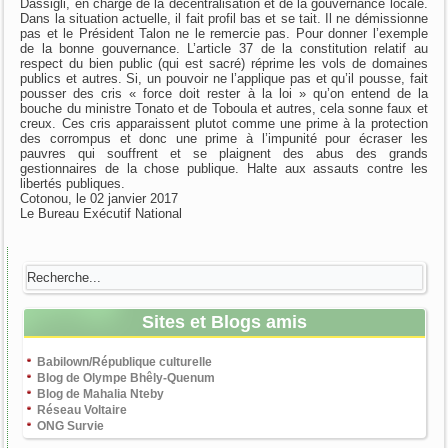
Dassigli, en charge de la décentralisation et de la gouvernance locale.
Dans la situation actuelle, il fait profil bas et se tait. Il ne démissionne
pas et le Président Talon ne le remercie pas. Pour donner l’exemple
de la bonne gouvernance. L’article 37 de la constitution relatif au
respect du bien public (qui est sacré) réprime les vols de domaines
publics et autres. Si, un pouvoir ne l’applique pas et qu’il pousse, fait
pousser des cris « force doit rester à la loi » qu’on entend de la
bouche du ministre Tonato et de Toboula et autres, cela sonne faux et
creux. Ces cris apparaissent plutot comme une prime à la protection
des corrompus et donc une prime à l’impunité pour écraser les
pauvres qui souffrent et se plaignent des abus des grands
gestionnaires de la chose publique. Halte aux assauts contre les
libertés publiques.
Cotonou, le 02 janvier 2017
Le Bureau Exécutif National
Sites et Blogs amis
Babilown/République culturelle
Blog de Olympe Bhêly-Quenum
Blog de Mahalia Nteby
Réseau Voltaire
ONG Survie