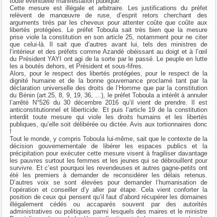
toute éventuelle manifestation publique.
Cette mesure est illégale et arbitraire. Les justifications du préfet
relèvent de manœuvre de ruse, d’esprit retors cherchant des
arguments tirés par les cheveux pour attenter coûte que coûte aux
libertés protégées. Le préfet Toboula sait très bien que la mesure
prise viole la constitution en son article 25, notamment pour ne citer
que celui-là. Il sait que d’autres avant lui, tels des ministres de
l’intérieur et des préfets comme Azandé obéissant au doigt et à l’œil
du Président YAYI ont agi de la sorte par le passé. Le peuple en lutte
les a boutés dehors, et Président et sous-fifres.
Alors, pour le respect des libertés protégées, pour le respect de la
dignité humaine et de la bonne gouvernance proclamé tant par la
déclaration universelle des droits de l’Homme que par la constitution
du Bénin (art.25, 8, 9, 19, 36, …), le préfet Toboula a intérêt à annuler
l’arrêté N°526 du 30 décembre 2016 qu’il vient de prendre. Il est
anticonstitutionnel et liberticide. Et puis l’article 19 de la constitution
interdit toute mesure qui viole les droits humains et les libertés
publiques, qu’elle soit délibérée ou dictée. Avis aux tortionnaires donc
!
Tout le monde, y compris Toboula lui-même, sait que le contexte de la
décision gouvernementale de libérer les espaces publics et la
précipitation pour exécuter cette mesure visent à fragiliser davantage
les pauvres surtout les femmes et les jeunes qui se débrouillent pour
survivre. Et c’est pourquoi les revendeuses et autres gagne-petits ont
été les premiers à demander de reconsidérer les délais retenus.
D’autres voix se sont élevées pour demander l’humanisation de
l’opération et conseiller d’y aller par étape. Cela vient conforter la
position de ceux qui pensent qu’il faut d’abord récupérer les domaines
illégalement cédés ou accaparés souvent par des autorités
administratives ou politiques parmi lesquels des maires et le ministre