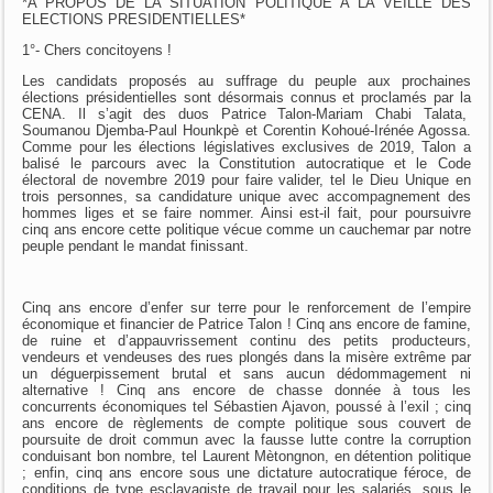
*A PROPOS DE LA SITUATION POLITIQUE A LA VEILLE DES
ELECTIONS PRESIDENTIELLES*
1°- Chers concitoyens !
Les candidats proposés au suffrage du peuple aux prochaines
élections présidentielles sont désormais connus et proclamés par la
CENA. Il s’agit des duos Patrice Talon-Mariam Chabi Talata,
Soumanou Djemba-Paul Hounkpè et Corentin Kohoué-Irénée Agossa.
Comme pour les élections législatives exclusives de 2019, Talon a
balisé le parcours avec la Constitution autocratique et le Code
électoral de novembre 2019 pour faire valider, tel le Dieu Unique en
trois personnes, sa candidature unique avec accompagnement des
hommes liges et se faire nommer. Ainsi est-il fait, pour poursuivre
cinq ans encore cette politique vécue comme un cauchemar par notre
peuple pendant le mandat finissant.
Cinq ans encore d’enfer sur terre pour le renforcement de l’empire
économique et financier de Patrice Talon ! Cinq ans encore de famine,
de ruine et d’appauvrissement continu des petits producteurs,
vendeurs et vendeuses des rues plongés dans la misère extrême par
un déguerpissement brutal et sans aucun dédommagement ni
alternative ! Cinq ans encore de chasse donnée à tous les
concurrents économiques tel Sébastien Ajavon, poussé à l’exil ; cinq
ans encore de règlements de compte politique sous couvert de
poursuite de droit commun avec la fausse lutte contre la corruption
conduisant bon nombre, tel Laurent Mètongnon, en détention politique
; enfin, cinq ans encore sous une dictature autocratique féroce, de
conditions de type esclavagiste de travail pour les salariés, sous le