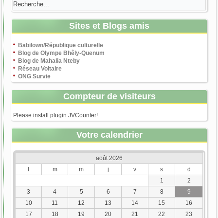
Sites et Blogs amis
Babilown/République culturelle
Blog de Olympe Bhêly-Quenum
Blog de Mahalia Nteby
Réseau Voltaire
ONG Survie
Compteur de visiteurs
Please install plugin JVCounter!
Votre calendrier
août 2026
l
m
m
j
v
s
d
1
2
3
4
5
6
7
8
9
10
11
12
13
14
15
16
17
18
19
20
21
22
23