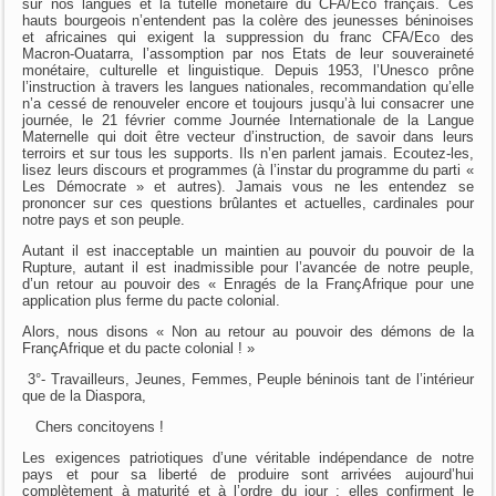
sur nos langues et la tutelle monétaire du CFA/Eco français. Ces
hauts bourgeois n’entendent pas la colère des jeunesses béninoises
et africaines qui exigent la suppression du franc CFA/Eco des
Macron-Ouatarra, l’assomption par nos Etats de leur souveraineté
monétaire, culturelle et linguistique. Depuis 1953, l’Unesco prône
l’instruction à travers les langues nationales, recommandation qu’elle
n’a cessé de renouveler encore et toujours jusqu’à lui consacrer une
journée, le 21 février comme Journée Internationale de la Langue
Maternelle qui doit être vecteur d’instruction, de savoir dans leurs
terroirs et sur tous les supports. Ils n’en parlent jamais. Ecoutez-les,
lisez leurs discours et programmes (à l’instar du programme du parti «
Les Démocrate » et autres). Jamais vous ne les entendez se
prononcer sur ces questions brûlantes et actuelles, cardinales pour
notre pays et son peuple.
Autant il est inacceptable un maintien au pouvoir du pouvoir de la
Rupture, autant il est inadmissible pour l’avancée de notre peuple,
d’un retour au pouvoir des « Enragés de la FrançAfrique pour une
application plus ferme du pacte colonial.
Alors, nous disons « Non au retour au pouvoir des démons de la
FrançAfrique et du pacte colonial ! »
3°- Travailleurs, Jeunes, Femmes, Peuple béninois tant de l’intérieur
que de la Diaspora,
Chers concitoyens !
Les exigences patriotiques d’une véritable indépendance de notre
pays et pour sa liberté de produire sont arrivées aujourd’hui
complètement à maturité et à l’ordre du jour ; elles confirment le