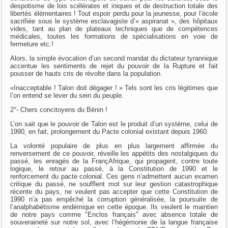
despotisme de lois scélérates et iniques et de destruction totale des
libertés élémentaires ! Tout espoir perdu pour la jeunesse, pour l’école
sacrifiée sous le système esclavagiste d’« aspiranat », des hôpitaux
vides, tant au plan de plateaux techniques que de compétences
médicales, toutes les formations de spécialisations en voie de
fermeture etc.!
Alors, la simple évocation d’un second mandat du dictateur tyrannique
accentue les sentiments de rejet du pouvoir de la Rupture et fait
pousser de hauts cris de révolte dans la population.
«Inacceptable ! Talon doit dégager ! » Tels sont les cris légitimes que
l’on entend se lever du sein du peuple.
2°- Chers concitoyens du Bénin !
L’on sait que le pouvoir de Talon est le produit d’un système, celui de
1990, en fait, prolongement du Pacte colonial existant depuis 1960.
La volonté populaire de plus en plus largement affirmée du
renversement de ce pouvoir, réveille les appétits des nostalgiques du
passé, les enragés de la FrançAfrique, qui propagent, contre toute
logique, le retour au passé, à la Constitution de 1990 et le
renforcement du pacte colonial. Ces gens n’admettent aucun examen
critique du passé, ne soufflent mot sur leur gestion catastrophique
récente du pays, ne veulent pas accepter que cette Constitution de
1990 n’a pas empêché la corruption généralisée, la poursuite de
l’analphabétisme endémique en cette époque. Ils veulent le maintien
de notre pays comme "Enclos français" avec absence totale de
souveraineté sur notre sol, avec l’hégémonie de la langue française