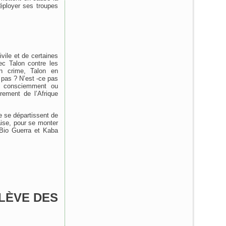
éployer ses troupes
ivile et de certaines
ec Talon contre les
n crime, Talon en
 pas ? N’est -ce pas
, consciemment ou
rement de l’Afrique
le se départissent de
çaise, pour se monter
 Bio Guerra et Kaba
ULÈVE DES