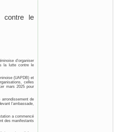
 contre le
béninoise d’organiser
 la lutte contre le
Béninoise (UAPDB) et
ganisations, celles
 1er mars 2025 pour
e arrondissement de
 devant l’ambassade,
estation a commencé
ent des manifestants