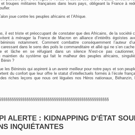
et troupes militaires françaises dans leurs pays, obligeant la France à red
ufler.
lon joue contre les peuples africains et l’Afrique.
 il est triste et préoccupant de constater que des Africains, de la société c
invitent à ménager la France de Macron en alliance d’intérêts égoïstes av
s, béninois notamment. Comment combattre conséquemment l’auteur d’u
n caressant dans le sens des poils le commanditaire et allié qui ne s’en cache
ce et lâche en se réfugiant dans un silence N’est-ce pas cautionner
maintien du système qui fait le malheur des peuples africains, singuliè
 Bénin ?
ue les Béninois qui aspirent à un avenir meilleur pour notre pays et son peup
tent du confort que leur offre le statut d’intellectuels formés à l’école fran
s des riches leçons que nous ont léguées nos Héros nationaux, Béhanzin,
§§§§§§§§§§§§§§§§§§§§§§§§§§§§§§§§§§§§§§§§§§§§§§§§§§§§
PI ALERTE : KIDNAPPING D’ÉTAT SO
NS INQUIÉTANTES