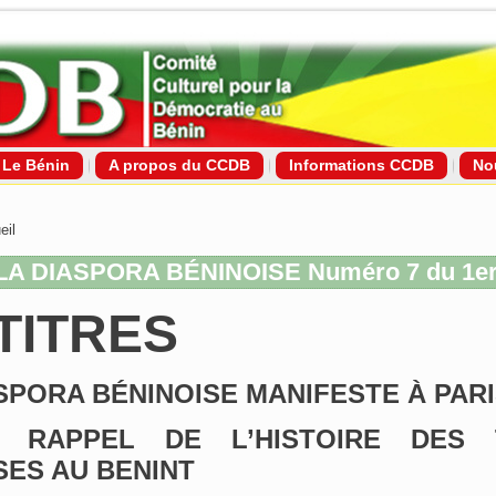
Le Bénin
A propos du CCDB
Informations CCDB
No
eil
A DIASPORA BÉNINOISE Numéro 7 du 1er
TITRES
ASPORA BÉNINOISE MANIFESTE À PAR
F RAPPEL DE L’HISTOIRE DES 
SES AU BENINT