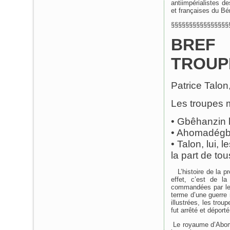
antiimpérialistes 
et françaises du Bén
§§§§§§§§§§§§§§§§
BREF
TROUP
Patrice Talon,
Les troupes m
• Gbêhanzin 
• Ahomadégbé
• Talon, lui, 
la part de to
L’histoire de la p
effet, c’est de l
commandées par le 
terme d’une guerre
illustrées, les tr
fut arrêté et déport
Le royaume d’Abomey