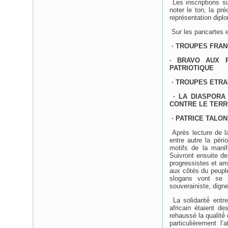
Les inscriptions su
noter le ton, la pr
représentation dipl
Sur les pancartes et
· TROUPES FRAN
· BRAVO AUX 
PATRIOTIQUE
· TROUPES ETRA
· LA DIASPORA
CONTRE LE TERR
· PATRICE TALON
Après lecture de la
entre autre la pér
motifs de la manif
Suivront ensuite de
progressistes et am
aux côtés du peupl
slogans vont se s
souverainiste, digne 
La solidarité́ entr
africain étaient d
rehaussé la qualité
particulièrement l’