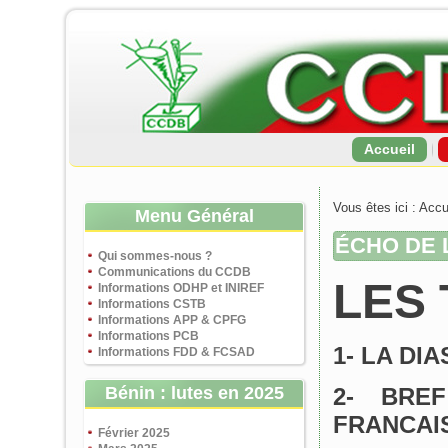
Accueil
Vous êtes ici :
Accu
Menu Général
ÉCHO DE L
Qui sommes-nous ?
Communications du CCDB
LES 
Informations ODHP et INIREF
Informations CSTB
Informations APP & CPFG
Informations PCB
1- LA DI
Informations FDD & FCSAD
Bénin : lutes en 2025
2- BRE
FRANCAI
Février 2025