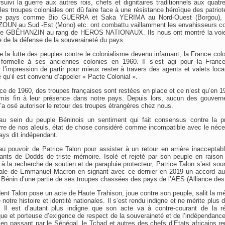
uivi la guerre aux autres rois, chefs et dignitaires traditionnels aux quatre
 troupes coloniales ont dû faire face à une résistance héroïque des patriote
otre pays comme Bio GUERRA et Saka YERIMA au Nord-Ouest (Borgou),
OUN au Sud -Est (Mono) etc. ont combattu vaillamment les envahisseurs colo
me GBÊHANZIN au rang de HEROS NATIONAUX. Ils nous ont montré la voie 
ce de la défense de la souveraineté du pays.
 la lutte des peuples contre le colonialisme devenu infamant, la France col
formelle à ses anciennes colonies en 1960. Il s’est agi pour la France
 l’impression de partir pour mieux rester à travers des agents et valets lo
 qu’il est convenu d’appeler « Pacte Colonial ».
e de 1960, des troupes françaises sont restées en place et ce n’est qu’en 1
fin à leur présence dans notre pays. Depuis lors, aucun des gouvern
a osé autoriser le retour des troupes étrangères chez nous.
 au sein du peuple Béninois un sentiment qui fait consensus contre la 
erre de nos aïeuls, état de chose considéré comme incompatible avec le néce
ays dit indépendant.
e au pouvoir de Patrice Talon pour assister à un retour en arrière inacceptab
nts de Dodds de triste mémoire. Isolé et rejeté par son peuple en raiso
 à la recherche de soutien et de parapluie protecteur, Patrice Talon s’est so
iale de Emmanuel Macron en signant avec ce dernier en 2019 un accord aut
au Bénin d’une partie de ses troupes chassées des pays de l’AES (Alliance des
dent Talon pose un acte de Haute Trahison, joue contre son peuple, salit la 
 notre histoire et identité nationales. Il s’est rendu indigne et ne mérite plus d
. Il est d’autant plus indigne que son acte va à contre-courant de la rév
que et porteuse d’exigence de respect de la souveraineté et de l’indépendance
n passant par le Sénégal, le Tchad et autres des chefs d’Etats africains r