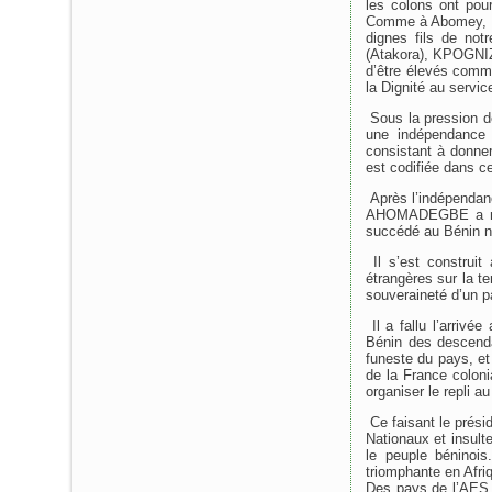
les colons ont pours
Comme à Abomey, les
dignes fils de n
(Atakora), KPOGNIZ
d’être élevés com
la Dignité au servi
Sous la pression de
une indépendance 
consistant à donner
est codifiée dans ce
Après l’indépendanc
AHOMADEGBE a mis 
succédé au Bénin n’
Il s’est construit
étrangères sur la t
souveraineté d’un p
Il a fallu l’arrivé
Bénin des descenda
funeste du pays, et
de la France colon
organiser le repli 
Ce faisant le prési
Nationaux et insulte
le peuple béninois
triomphante en Afri
Des pays de l’AES e