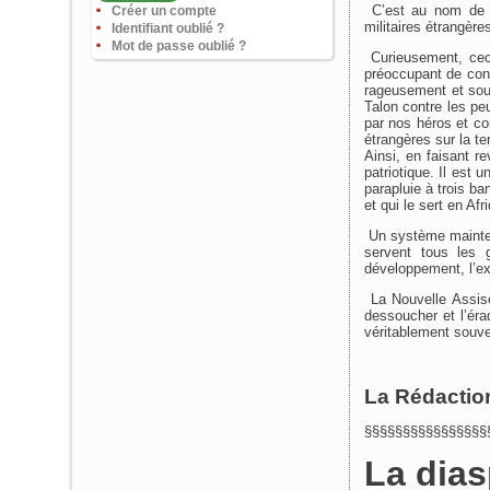
C’est au nom de c
Créer un compte
militaires étrangère
Identifiant oublié ?
Mot de passe oublié ?
Curieusement, ceci 
préoccupant de const
rageusement et sou
Talon contre les pe
par nos héros et co
étrangères sur la te
Ainsi, en faisant r
patriotique. Il est 
parapluie à trois ba
et qui le sert en Afr
Un système maintenu
servent tous les 
développement, l’ex
La Nouvelle Assise
dessoucher et l’éra
véritablement souve
La Rédactio
§§§§§§§§§§§§§§§§
La dias