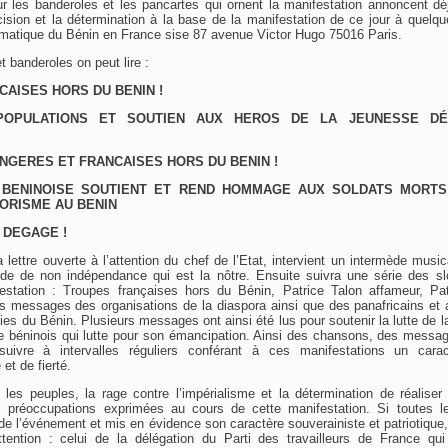
r les banderoles et les pancartes qui ornent la manifestation annoncent déjà
écision et la détermination à la base de la manifestation de ce jour à quelq
omatique du Bénin en France sise 87 avenue Victor Hugo 75016 Paris.
 banderoles on peut lire :
CAISES HORS DU BENIN !
POPULATIONS ET SOUTIEN AUX HEROS DE LA JEUNESSE DÉ
NGERES ET FRANCAISES HORS DU BENIN !
 BENINOISE SOUTIENT ET REND HOMMAGE AUX SOLDATS MORTS
ORISME AU BENIN
 DEGAGE !
 lettre ouverte à l’attention du chef de l’Etat, intervient un intermède music
iode de non indépendance qui est la nôtre. Ensuite suivra une série des sl
estation : Troupes françaises hors du Bénin, Patrice Talon affameur, Pa
s messages des organisations de la diaspora ainsi que des panafricains et 
ies du Bénin. Plusieurs messages ont ainsi été lus pour soutenir la lutte de l
e béninois qui lutte pour son émancipation. Ainsi des chansons, des messag
uivre à intervalles réguliers conférant à ces manifestations un caract
et de fierté.
e les peuples, la rage contre l’impérialisme et la détermination de réaliser l
es préoccupations exprimées au cours de cette manifestation. Si toutes le
́ de l’événement et mis en évidence son caractère souverainiste et patriotiqu
attention : celui de la délégation du Parti des travailleurs de France qui