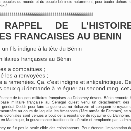
des peuples du monde et du peuple béninois notamment, pour bouter dehors le
in./
§§§§§§§§§§§§§§§§§§§§§§§§§§§§§§§§§§§§§§§§§§§§§§
 RAPPEL DE L’HISTOIR
ES FRANCAISES AU BENIN
 un fils indigne à la tête du Bénin
ilitaires françaises au Bénin
les a combattues ;
 les a renvoyées ;
les a ramenées. Ça, c’est indigne et antipatriotique. D
us ceux qui demande à reléguer au second rang, cet 
résence de troupes militaires françaises au Dahomey devenu Bénin remonte à 
a base militaire française au Sénégal qu’est venu un détachement des 
général Dodds pour faire la guerre au roi Béhanzin et conquérir le roya
 meurtrière au cours de laquelle les Amazones (1ère armée de Femmes) se so
oupes coloniales sont venues à bout de la résistance du royaume du Danhom
é en Martinique, la gouvernance traditionnelle détruite et remplacée par l’admini
 ne fut pas la seule cible des colonisateurs. Pour étendre l’implantation de