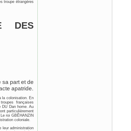
s troupe étrangères
E DES
e sa part et de
acte apatride.
la colonisation. En
troupes françaises
ume DU Dan home. Au
nt particulièrement
è. Le roi GBÊHANZIN
stration coloniale.
 leur administration