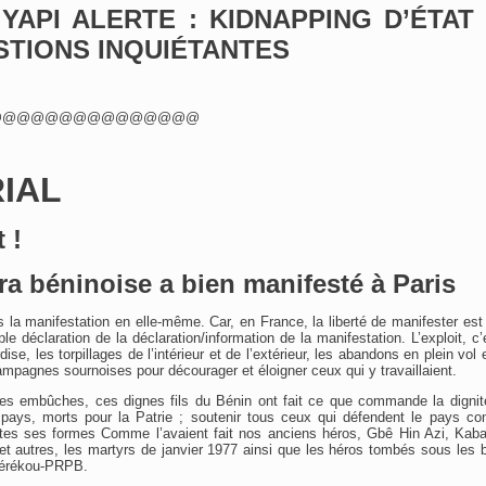
 YAPI ALERTE : KIDNAPPING D’ÉTA
STIONS INQUIÉTANTES
@@@@@@@@@@@@@@@
IAL
t !
ra béninoise a bien manifesté à Paris
 la manifestation en elle-même. Car, en France, la liberté de manifester es
le déclaration de la déclaration/information de la manifestation. L’exploit, c’e
dise, les torpillages de l’intérieur et de l’extérieur, les abandons en plein vol 
campagnes sournoises pour décourager et éloigner ceux qui y travaillaient.
embûches, ces dignes fils du Bénin ont fait ce que commande la dignité 
u pays, morts pour la Patrie ; soutenir tous ceux qui défendent le pays con
utes ses formes Comme l’avaient fait nos anciens héros, Gbê Hin Azi, Kab
t autres, les martyrs de janvier 1977 ainsi que les héros tombés sous les ba
 Kérékou-PRPB.