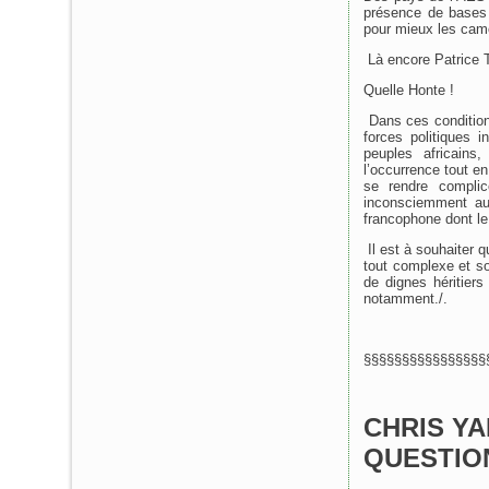
présence de bases 
pour mieux les camo
Là encore Patrice Ta
Quelle Honte !
Dans ces conditions,
forces politiques 
peuples africain
l’occurrence tout e
se rendre compli
inconsciemment au 
francophone dont le
Il est à souhaiter q
tout complexe et sor
de dignes héritier
notamment./.
§§§§§§§§§§§§§§§§
CHRIS YA
QUESTIO