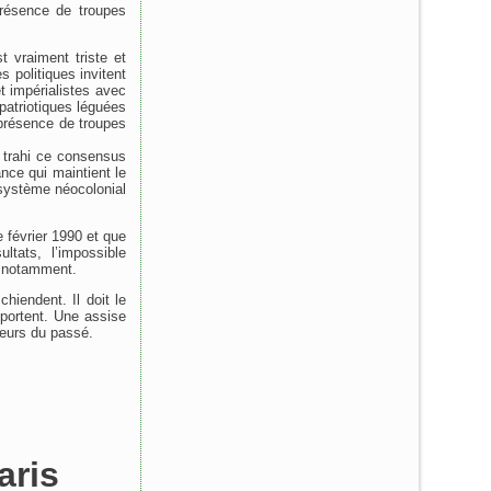
résence de troupes
t vraiment triste et
s politiques invitent
 impérialistes avec
patriotiques léguées
 présence de troupes
a trahi ce consensus
ance qui maintient le
n système néocolonial
 février 1990 et que
tats, l’impossible
is notamment.
iendent. Il doit le
 portent. Une assise
reurs du passé.
aris