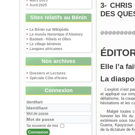
Mars 2025
3- CHRIS
Avril 2025
DES QUE
Sites relatifs au Bénin
Le Bénin sur Wikipédia
@@@@@@@@
Le musée historique d'Abomey
Baobab - Hôtels et Gîtes
Le village béninois
Langues africaines
ÉDITOR
Nos archives
Elle l’a fai
Dossiers et Lectures
La diaspo
Spéciale Côte-d'Ivoire
L’exploit n’est pas
Connexion
et appliqué sur simp
défaitisme, la couar
Identifiant
hésitations et les 
Malgré toutes ces 
Mot de passe
honorer les fils d
extérieure sous to
Guerra, Kpoyizoun e
Se souvenir de moi
de la dictature de
Connexion