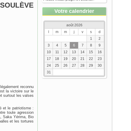
T SOULÈVE
Votre calendrier
août 2026
l
m
m
j
v
s
d
1
2
3
4
5
6
7
8
9
10
11
12
13
14
15
16
17
18
19
20
21
22
23
24
25
26
27
28
29
30
31
t légalement reconnu
st la victoire sur le
et surtout les valses
et le patriotisme :
tre toute agression
a, Saka Yérima, Bio
lles et les tortures