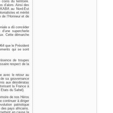
 coins du territoire.
s d’alors. Ainsi des
 KABA au Nord-Est
nialistes et mérité
de l’Honneur et de
oniale a dû concéder
 d’une supercherie
caux. Cette démarche
964 que le Président
ements qui se sont
présence de troupes
ssaire respect de la
le avec le retour au
n de sa gouvernance
umis aux désidératas
orisant la France à
 Etats du Sahel).
mémoire de nos Héros
e continuer à diriger
olution patriotique
 des pays africains.
emettent en cause la