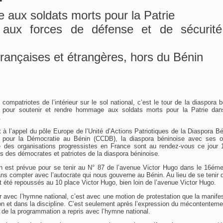
aux soldats morts pour la Patrie
 aux forces de défense et de sécurité
françaises et étrangères, hors du Bénin
compatriotes de l’intérieur sur le sol national, c’est le tour de la diaspora 
 pour soutenir et rendre hommage aux soldats morts pour la Patrie dans
.
 à l’appel du pôle Europe de l’Unité d’Actions Patriotiques de la Diaspora 
 pour la Démocratie au Bénin (CCDB), la diaspora béninoise avec ses or
ue des organisations progressistes en France sont au rendez-vous ce jour
s des démocrates et patriotes de la diaspora béninoise.
n est prévue pour se tenir au N° 87 de l’avenue Victor Hugo dans le 16ém
ans compter avec l’autocrate qui nous gouverne au Bénin. Au lieu de se tenir
t été repoussés au 10 place Victor Hugo, bien loin de l’avenue Victor Hugo.
r avec l’hymne national, c’est avec une motion de protestation que la manif
on et dans la discipline. C’est seulement après l’expression du mécontentem
 de la programmation a repris avec l’hymne national.