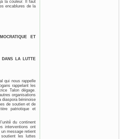
 la couleur. Il faut
ues encablures de la
MOCRATIQUE ET
 DANS LA LUTTE
al qui nous rappelle
ogans rappelant les
trice Talon dégage.
autres organisations
a diaspora béninoise
es de soutien et de
ère patriotique et
’unité́ du continent
s interventions ont
e, un message retient
 soutient les luttes