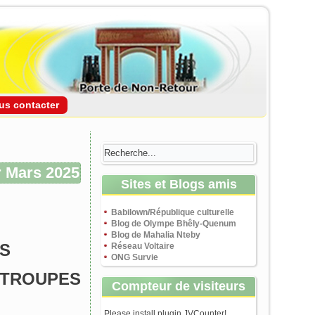
us contacter
 Mars 2025
Sites et Blogs amis
Babilown/République culturelle
Blog de Olympe Bhêly-Quenum
Blog de Mahalia Nteby
IS
Réseau Voltaire
ONG Survie
TROUPES
Compteur de visiteurs
Please install plugin JVCounter!