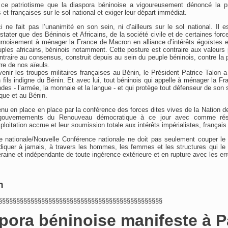
e patriotisme que la diaspora béninoise a vigoureusement dénoncé la p
s et françaises sur le sol national et exiger leur départ immédiat.
ne fait pas l’unanimité en son sein, ni d’ailleurs sur le sol national. Il es
ater que des Béninois et Africains, de la société civile et de certaines force
rnoisement à ménager la France de Macron en alliance d’intérêts égoïstes et
uples africains, béninois notamment. Cette posture est contraire aux valeurs 
ntraire au consensus, construit depuis au sein du peuple béninois, contre la
rre de nos aïeuls.
evenir les troupes militaires françaises au Bénin, le Président Patrice Talon 
un fils indigne du Bénin. Et avec lui, tout béninois qui appelle à ménager la Fr
ndes - l’armée, la monnaie et la langue - et qui protège tout défenseur de so
ique et au Bénin.
 en place en place par la conférence des forces dites vives de la Nation de
gouvernements du Renouveau démocratique à ce jour avec comme résul
ploitation accrue et leur soumission totale aux intérêts impérialistes, frança
 nationale/Nouvelle Conférence nationale ne doit pas seulement couper le ch
diquer à jamais, à travers les hommes, les femmes et les structures qui le
raine et indépendante de toute ingérence extérieure et en rupture avec les er
n
§§§§§§§§§§§§§§§§§§§§§§§§§§§§§§§§§§§§§§§§§§§§§§
pora béninoise manifeste à P