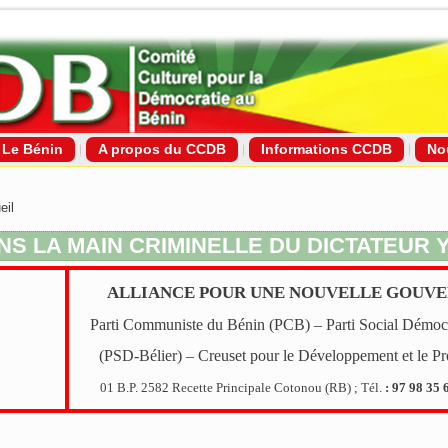
Le Bénin
A propos du CCDB
Informations CCDB
No
eil
S LA MAIN CRIMINELLE DU DICTATEUR Y
ALLIANCE POUR UNE NOUVELLE GOUV
Parti Communiste du Bénin (PCB) – Parti Social Démocr
(PSD-Bélier) – Creuset pour le Développement et le P
01 B.P. 2582 Recette Principale Cotonou (RB) ; Tél.
: 97 98 35 