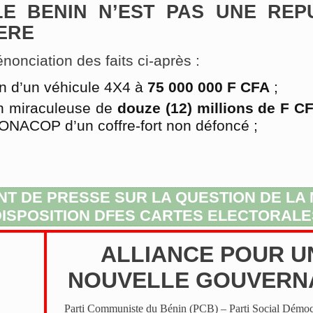
LE BENIN N’EST PAS UNE REP
ERE
énonciation des faits ci-après :
on d’un véhicule 4X4 à
75 000 000 F CFA
;
on miraculeuse de
douze (12) millions de F C
ONACOP d’un coffre-fort non défoncé ;
NT DE PRESSE SUR LA QUESTION DE LA
DISPOSITION DFES CARTES ELECTORALE
ALLIANCE POUR U
NOUVELLE GOUVERN
Parti Communiste du Bénin (PCB) – Parti Social Démoc