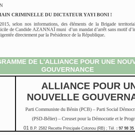
IN
AIN CRIMINELLE DU DICTATEUR YAYI BONI !
015, selon nos informations, des éléments de la Brigade territori
icile de Candide AZANNAÏ muni d’un mandat d’arrêt sans motif d’int
iligentée directement par la Présidence de la République.
RAMME DE L'ALLIANCE POUR UNE NOU
GOUVERNANCE
ALLIANCE POUR U
NOUVELLE GOUVERN
Parti Communiste du Bénin (PCB) – Parti Social Démocra
(PSD-Bélier) – Creuset pour la Démocratie et le Prog
01
B.P. 2582 Recette Principale Cotonou (RB) ; Tél.
: 97 98 35