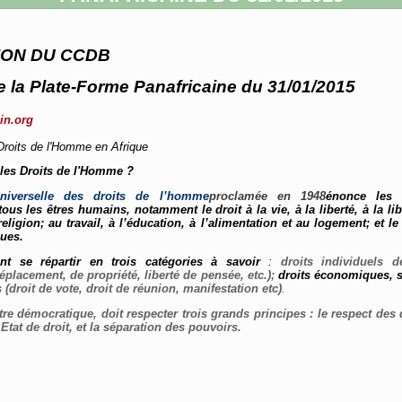
ION DU CCDB
de la Plate-Forme Panafricaine du 31/01/2015
in.org
Droits de l'Homme en Afrique
 les Droits de l'Homme ?
universelle des droits de l’homme
proclamée en 1948
énonce les l
us les êtres humains, notamment le droit à la vie, à la liberté, à la li
eligion; au travail, à l’éducation, à l’alimentation et au logement; et le 
ques.
nt se répartir en trois catégories à savoir
:
droits individuels d
éplacement, de propriété, liberté de pensée, etc.);
droits économiques, s
s
(droit de vote, droit de réunion, manifestation etc)
.
re démocratique, doit respecter trois grands principes : le respect des
 Etat de droit, et la séparation des pouvoirs.