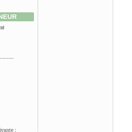
NNEUR
rs)
……………
ivante :