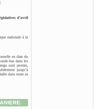
E
gislatives d’avril
ique nationale à la
onnelle en date du
Branle-bas dans les
ings sont permis,
ubitement jusqu’à
talée dans toute sa
ANIERE.