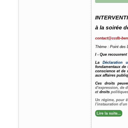
INTERVENT
à la soirée 
contact@ccdb-ben
Thème : Point des 
I - Que recouvrent
La
Déclaration 
fondamentaux de to
conscience et de r
aux affaires publi
Ces droits peuve
d'expression, de d
et
droits
politique
Un régime, pour êt
l'instauration d'un
Lire la suite...