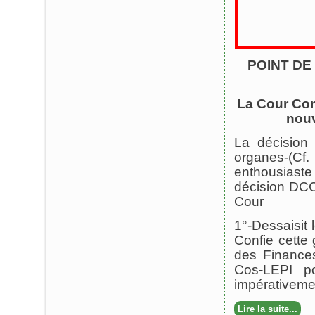
POINT DE
La Cour Con
nouv
La décision 
organes-(Cf
enthousiaste 
décision DCC
Cour
1°-Dessaisit 
Confie cette
des Finances
Cos-LEPI po
impérativemen
Lire la suite...