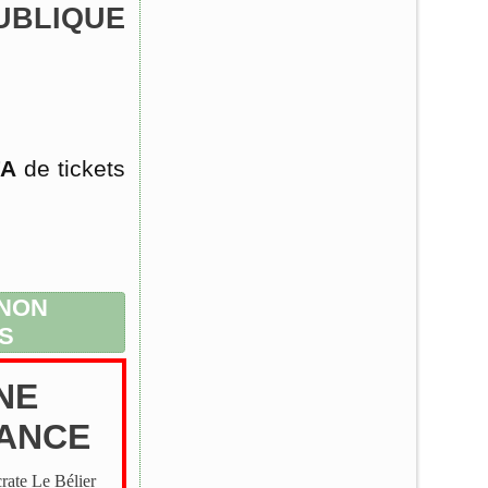
UBLIQUE
FA
de tickets
 NON
S
NE
ANCE
rate Le Bélier