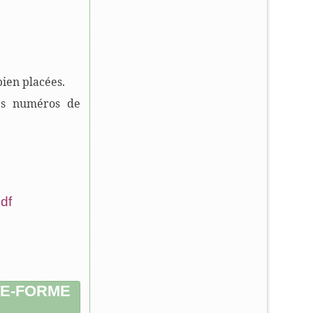
bien placées.
des numéros de
df
TE-FORME