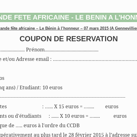
DE FETE AFRICAINE - LE BENIN A L'HO
ande fête africaine – Le Bénin à l’honneur – 07 mars 2015 (A Gennevillie
COUPON DE RESERVATION
................... Prénom............................................
tale et/ou Adresse email : ………………………………………………
os
nq ans) / Etudiant: 10 euros
----------------------------------------------------------------------------------
ultes : …... X 15 euros = …..... euros
ts ou d'étudiants : ...... X 10 euros = …..... euros
que de ….. euros à l'ordre du CCDB
érativement au plus tard le 28 février 2015 à l’adresse su