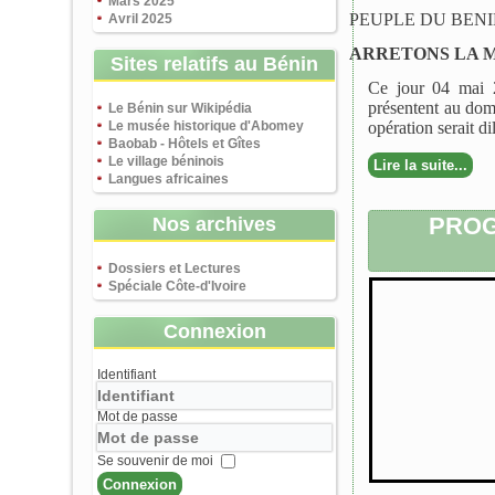
Mars 2025
PEUPLE DU BEN
Avril 2025
ARRETONS LA M
Sites relatifs au Bénin
Ce jour 04 mai 2
présentent au dom
Le Bénin sur Wikipédia
Le musée historique d'Abomey
opération serait d
Baobab - Hôtels et Gîtes
Le village béninois
Lire la suite...
Langues africaines
PROG
Nos archives
Dossiers et Lectures
Spéciale Côte-d'Ivoire
Connexion
Identifiant
Mot de passe
Se souvenir de moi
Connexion