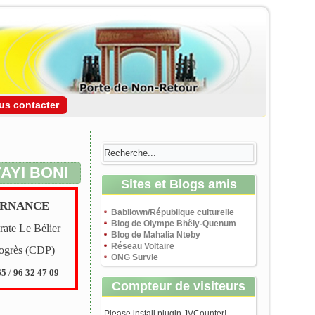
us contacter
AYI BONI
Sites et Blogs amis
ERNANCE
Babilown/République culturelle
Blog de Olympe Bhêly-Quenum
ate Le Bélier
Blog de Mahalia Nteby
Réseau Voltaire
rogrès (CDP)
ONG Survie
65
/
96 32 47 09
Compteur de visiteurs
Please install plugin JVCounter!