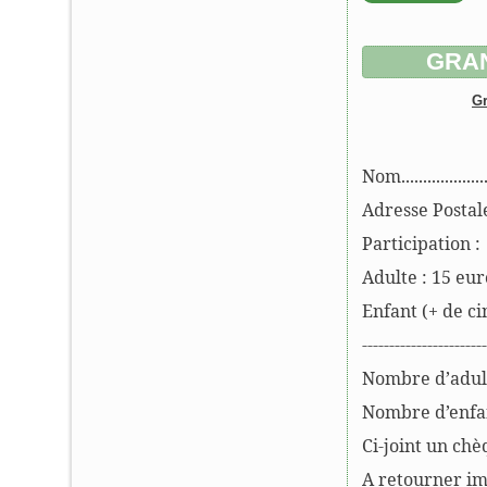
GRAN
Gr
Nom.....................
Adresse Pos
Participation :
Adulte : 15 eur
Enfant (+ de ci
-----------------------
Nombre d’ad
Nombre d’enfan
Ci-joint un chè
A retourner imp