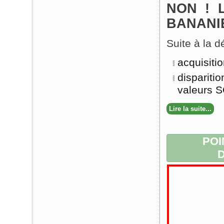
NON ! 
BANANI
Suite à la d
acquisiti
dispariti
valeurs S
Lire la suite...
POI