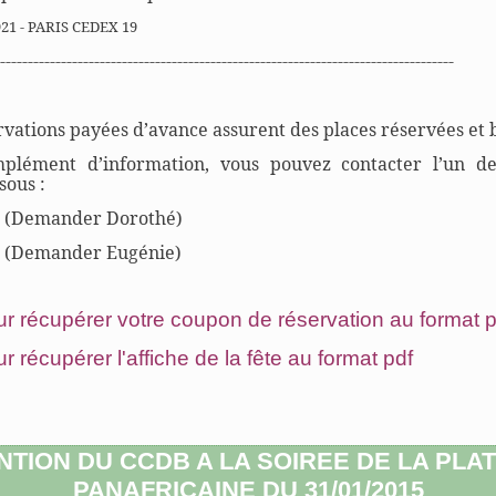
921 - PARIS CEDEX 19
----------------------------------------------------------------------------------
rvations payées d’avance assurent des places réservées et 
plément d’information, vous pouvez contacter l’un 
sous :
38 (Demander Dorothé)
20 (Demander Eugénie)
our récupérer votre coupon de réservation au format p
ur récupérer l'affiche de la fête au format pdf
NTION DU CCDB A LA SOIREE DE LA PLA
PANAFRICAINE DU 31/01/2015