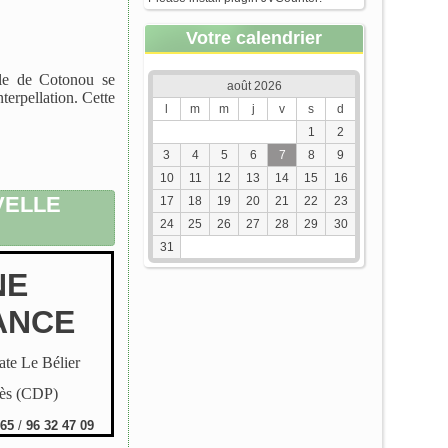
Votre calendrier
ale de Cotonou se
août 2026
erpellation. Cette
l
m
m
j
v
s
d
1
2
3
4
5
6
7
8
9
10
11
12
13
14
15
16
VELLE
17
18
19
20
21
22
23
24
25
26
27
28
29
30
31
NE
ANCE
te Le Bélier
rès (CDP)
 65
/
96 32 47 09