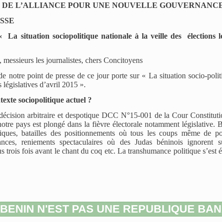
DE L’ALLIANCE POUR UNE NOUVELLE GOUVERNANC
ESSE
La situation sociopolitique nationale à la veille des élections lé
messieurs les journalistes, chers Concitoyens
e notre point de presse de ce jour porte sur « La situation socio-polit
s législatives d’avril 2015 ».
texte sociopolitique actuel ?
décision arbitraire et despotique DCC N°15-001 de la Cour Constituti
otre pays est plongé dans la fièvre électorale notamment législative. 
itiques, batailles des positionnements où tous les coups même de po
liances, reniements spectaculaires où des Judas béninois ignorent s
us trois fois avant le chant du coq etc. La transhumance politique s’est é
 BENIN N'EST PAS UNE REPUBLIQUE BAN