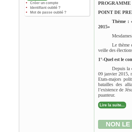
PROGRAMME 
Créer un compte
Identifiant oublié ?
POINT DE PR
Mot de passe oublié ?
Thème : « 
2015»
Mesdames, 
Le thème d
veille des élection
1°-Quel est le con
Depuis la 
09 janvier 2015, n
Etats-majors pol
batailles des al
l’existence de Jés
puanteur.
Lire la suite...
NON LE