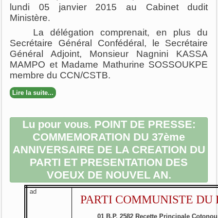
lundi 05 janvier 2015 au Cabinet dudit
Ministère.
La délégation comprenait, en plus du
Secrétaire Général Confédéral, le Secrétaire
Général Adjoint, Monsieur Nagnini KASSA
MAMPO et Madame Mathurine SOSSOUKPE
membre du CCN/CSTB.
Lire la suite...
Lu pour vous. POINT DE PRESSE:
COMMEMORATION DU 37ème
ANNIVERSAIRE DE LA CREATION DU
PARTI ET PRESENTATION DES
VOEUX DE NOUVEL AN.
ad
PARTI COMMUNISTE DU 
01 B.P. 2582 Recette Principale Cotonou