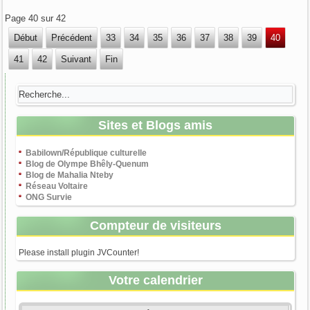
Page 40 sur 42
Début
Précédent
33
34
35
36
37
38
39
40
41
42
Suivant
Fin
Sites et Blogs amis
Babilown/République culturelle
Blog de Olympe Bhêly-Quenum
Blog de Mahalia Nteby
Réseau Voltaire
ONG Survie
Compteur de visiteurs
Please install plugin JVCounter!
Votre calendrier