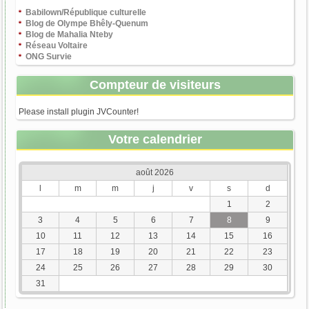
Babilown/République culturelle
Blog de Olympe Bhêly-Quenum
Blog de Mahalia Nteby
Réseau Voltaire
ONG Survie
Compteur de visiteurs
Please install plugin JVCounter!
Votre calendrier
août 2026
l
m
m
j
v
s
d
1
2
3
4
5
6
7
8
9
10
11
12
13
14
15
16
17
18
19
20
21
22
23
24
25
26
27
28
29
30
31