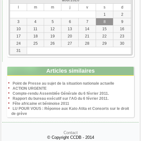
l
m
m
j
v
s
d
1
2
3
4
5
6
7
8
9
10
11
12
13
14
15
16
17
18
19
20
21
22
23
24
25
26
27
28
29
30
31
Articles similaires
Point de Presse au sujet de la situation nationale actuelle
ACTION URGENTE
Compte-rendu Assemblée Générale du 6 février 2011.
Rapport du bureau exécutif sur l'AG du 6 février 2011.
Fête africaine et béninoise 2011
LU POUR VOUS : Réponse aux Kato Atita et Consorts sur le droit
de grève
Contact
© Copyright CCDB - 2014