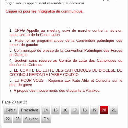
organisateurs apparaissent et semblent la découvrir.
Cliquer ici pour lire l'intégralité du communiqué.
CPFG Appelle au meeting suivi de marche contre la révision
opportuniste de la Constitution
Plate forme programmatique de la Convention patriotique des
forces de gauche
Communiqué de presse de la Convention Patriotique des Forces
de Gauche
Soutien sans réserve au Comité de Lutte des Catholiques du
diocèse de Cotonou
LE COMITE DE LUTTE DES CATHOLIQUES DU DIOCESE DE
COTONOU REPOND A L'ABBE COUDJO
LU POUR VOUS : Réponse aux Kato Atita et Consorts sur le
droit de grève
A propos des mouvements des étudiants à Parakou
Page 20 sur 23
Début
Précédent
14
15
16
17
18
19
20
21
22
23
Suivant
Fin