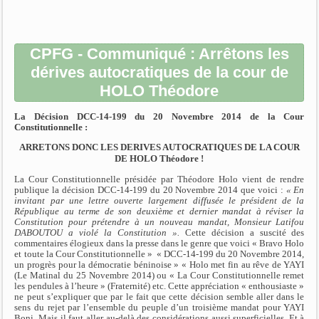
CPFG - Communiqué : Arrêtons les
dérives autocratiques de la cour de
HOLO Théodore
La Décision DCC-14-199 du 20 Novembre 2014 de la Cour
Constitutionnelle :
ARRETONS DONC LES DERIVES AUTOCRATIQUES DE LA COUR
DE HOLO Théodore !
La Cour Constitutionnelle présidée par Théodore Holo vient de rendre
publique la décision DCC-14-199 du 20 Novembre 2014 que voici :
« En
invitant par une lettre ouverte largement diffusée le président de la
République au terme de son deuxième et dernier mandat à réviser la
Constitution pour prétendre à un nouveau mandat, Monsieur Latifou
DABOUTOU a violé la Constitution ».
Cette décision a suscité des
commentaires élogieux dans la presse dans le genre que voici « Bravo Holo
et toute la Cour Constitutionnelle » « DCC-14-199 du 20 Novembre 2014,
un progrès pour la démocratie béninoise » « Holo met fin au rêve de YAYI
(Le Matinal du 25 Novembre 2014) ou « La Cour Constitutionnelle remet
les pendules à l’heure » (Fraternité) etc. Cette appréciation « enthousiaste »
ne peut s’expliquer que par le fait que cette décision semble aller dans le
sens du rejet par l’ensemble du peuple d’un troisième mandat pour YAYI
Boni. Mais il faut aller au-delà des considérations aussi superficielles. Et à