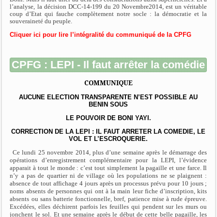
l’analyse, la décision DCC-14-199 du 20 Novembre2014, est un véritable
coup d’Etat qui fauche complètement notre socle : la démocratie et la
souveraineté du peuple.
Cliquer ici pour lire l’intégralité du communiqué de la CPFG
CPFG : LEPI - Il faut arrêter la comédie
COMMUNIQUE
AUCUNE ELECTION TRANSPARENTE N’EST POSSIBLE AU
BENIN SOUS
LE POUVOIR DE BONI YAYI.
CORRECTION DE LA LEPI : IL FAUT ARRETER LA COMEDIE, LE
VOL ET L’ESCROQUERIE.
Ce lundi 25 novembre 2014, plus d’une semaine après le démarrage des
opérations d’enregistrement complémentaire pour la LEPI, l’évidence
apparait à tout le monde : c’est tout simplement la pagaille et une farce. Il
n’y a pas de quartier ni de village où les populations ne se plaignent :
absence de tout affichage 4 jours après un processus prévu pour 10 jours ;
noms absents de personnes qui ont à la main leur fiche d’inscription, kits
absents ou sans batterie fonctionnelle, bref, patience mise à rude épreuve.
Excédées, elles déchirent parfois les feuilles qui pendent sur les murs ou
jonchent le sol. Et une semaine après le début de cette belle pagaille, les