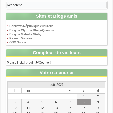
Sites et Blogs amis
Babilown/République culturelle
Blog de Olympe Bhêly-Quenum
Blog de Mahalia Nteby
Réseau Voltaire
ONG Survie
Compteur de visiteurs
Please install plugin JVCounter!
Votre calendrier
août 2026
l
m
m
j
v
s
d
1
2
3
4
5
6
7
8
9
10
11
12
13
14
15
16