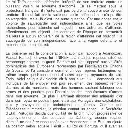
Le roi Toffa entendait défendre l’intégrité de son territoire contre un
puissant Voisin, le royaume d’Agbomê. En se mettant sous le
protectorat français, il n’entendait pas perdre la souveraineté de son
territoire. Il s’est fait par la suite que cette indépendance n’a pu être
sauvegardée. Mais, là c’est une autre question. Car une chose est la
volonté de sauvegarder son indépendance ainsi que les voies
recherchées pour atteindre cet objectif ; une autre est d’atteindre
effectivement cet objectif. Le contexte de l’époque ne permettait
d’ailleurs à aucun souverain de la région d’atteindre cet objectif : la
sauvegarde de son indépendance, face à la vague déferlante et
expansionniste colonialiste.
La troisième est la considération à avoir par rapport à Adandozan.
Pascal Fantodji et avec lui l’INIREF a à maintes reprises situé ce
personnage comme un grand Patriote qui s’est opposé aux velléités
dominatrices des Européens représentés par l’esclavagiste Chacha
de Souza, et l’a considéré comme un des repères historiques en
même temps que Kpohizoun et d’autres pour les royaumes de l’aire
Tado. Voici ce que Akinjogbin dit à son sujet : « Il demandait aux
Portugais de lui envoyer non pas seulement des bateaux remplis
d’armes et de munitions, mais des hommes sachant fabriquer des
armes et des poudres pour l’installation des manufactures d’armes
dans son royaume. En plus il affirmait disposer des minerais d’or
dans son royaume pouvant permettre aux Portugais une exploitation,
s’ils y envoyaient des techniciens compétents. Comme son
Prédécesseur immédiat, la mission connut un échec. Le Secrétaire
d’Etat Portugais décida que du fait de la diminution progressive de
l’approvisionnement des esclaves au Dahomey, aucune relation
d’amitié ne doit être encouragée avec Adandozan. .. » Et si on ajoute
sa position selon laquelle il écrit « au Roi du Portugal qu’il avait sa