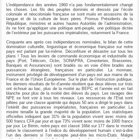
L’indépendance des années 1960 n’a pas fondamentalement changé
les choses. Les fils des peuples dominés et dressés par l’école
coloniale et néocoloniale française se sont mués en assassins de la
langue et de la culture de leurs pères. Promus Présidents de la
République, ministres et autres hautes Autorités de l’administration,
ils ne font qu’appliquer une politique anti-peuple, une politique dictée
de l’extérieur par les puissances impérialistes, notamment la France.
Cinquante ans après ces indépendances nominales, le bilan de cette
domination culturelle, linguistique et économique française sur notre
pays est parlant par lui-même. Déconfiture et désastre sur tous les
plans ! Tous les leviers de commande économique et industrielle du
pays (Port, Télécom, Ocbn, SONAPRA, Cimenteries, Brasseries,
Banques et Assurances) sont bradés ou en voie d’être bradés aux
puissances étrangères, françaises en particulier. La monnaie,
instrument privilégié de développement d’un pays est aux mains de la
France et de l’Union Européenne. Sur le plan de l’instruction publique,
les derniers résultats de fin d’année révèlent que deux élèves sur trois
ont échoué au bac, plus de la moitié au BEPC et l’année est en fait
blanche pour plus de la moitié des élèves du pays. Les ravages des
NPE se font voir à tous les niveaux. Les ressources de l’Etat sont
pillées par une classe apatride qui depuis 50 ans a dirigé le pays dans
l’intérêt des puissances impérialistes, françaises en particulier. La
misère tenaille la grande majorité de la population. Les statistiques
officielles indiquent que 31% de la population vivent avec moins de
500 francs CFA par jour et que 73% vivent avec moins de 1000 francs
par jour. Le Bénin, notre pays est classé 166è sur 177 dans le monde
selon le classement à l’indice du développement humain c’est-à-dire
l’un des derniers si l’on excepte peut-être les micro-Etats. Malgré