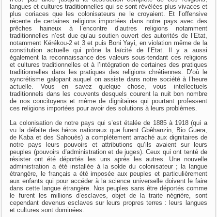
langues et cultures traditionnelles qui se sont révélées plus vivaces et
plus coriaces que les colonisateurs ne le croyaient. Et l’offensive
récente de certaines religions importées dans notre pays avec des
prêches haineux à l’encontre d’autres religions notamment
traditionnelles n’est due qu’au soutien ouvert des autorités de l’Etat,
notamment Kérékou-2 et 3 et puis Boni Yayi, en violation même de la
constitution actuelle qui prône la laïcité de l’Etat. Il y a aussi
également la reconnaissance des valeurs sous-tendant ces religions
et cultures traditionnelles et à l’intégration de certaines des pratiques
traditionnelles dans les pratiques des religions chrétiennes. D’où le
syncrétisme galopant auquel on assiste dans notre société à l’heure
actuelle. Vous en savez quelque chose, vous intellectuels
traditionnels dans les couvents desquels courent la nuit bon nombre
de nos concitoyens et même de dignitaires qui pourtant professent
ces religions importées pour avoir des solutions à leurs problèmes.
La colonisation de notre pays qui s’est étalée de 1885 à 1918 (qui a
vu la défaite des héros nationaux que furent Gbêhanzin, Bio Guera,
de Kaba et des Sahouès) a complètement arraché aux dignitaires de
notre pays leurs pouvoirs et attributions qu’ils avaient sur leurs
peuples (pouvoirs d’administration et de juges). Ceux qui ont tenté de
résister ont été déportés les uns après les autres. Une nouvelle
administration a été installée à la solde du colonisateur ; la langue
étrangère, le français a été imposée aux peuples et particulièrement
aux enfants qui pour accéder à la science universelle doivent le faire
dans cette langue étrangère. Nos peuples sans être déportés comme
le furent les millions d’esclaves, objet de la traite négrière, sont
cependant devenus esclaves sur leurs propres terres : leurs langues
et cultures sont dominées.