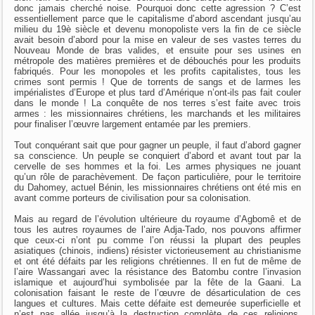
donc jamais cherché noise. Pourquoi donc cette agression ? C’est
essentiellement parce que le capitalisme d’abord ascendant jusqu’au
milieu du 19è siècle et devenu monopoliste vers la fin de ce siècle
avait besoin d’abord pour la mise en valeur de ses vastes terres du
Nouveau Monde de bras valides, et ensuite pour ses usines en
métropole des matières premières et de débouchés pour les produits
fabriqués. Pour les monopoles et les profits capitalistes, tous les
crimes sont permis ! Que de torrents de sangs et de larmes les
impérialistes d’Europe et plus tard d’Amérique n’ont-ils pas fait couler
dans le monde ! La conquête de nos terres s’est faite avec trois
armes : les missionnaires chrétiens, les marchands et les militaires
pour finaliser l’œuvre largement entamée par les premiers.
Tout conquérant sait que pour gagner un peuple, il faut d’abord gagner
sa conscience. Un peuple se conquiert d’abord et avant tout par la
cervelle de ses hommes et la foi. Les armes physiques ne jouant
qu’un rôle de parachèvement. De façon particulière, pour le territoire
du Dahomey, actuel Bénin, les missionnaires chrétiens ont été mis en
avant comme porteurs de civilisation pour sa colonisation.
Mais au regard de l’évolution ultérieure du royaume d’Agbomê et de
tous les autres royaumes de l’aire Adja-Tado, nos pouvons affirmer
que ceux-ci n’ont pu comme l’on réussi la plupart des peuples
asiatiques (chinois, indiens) résister victorieusement au christianisme
et ont été défaits par les religions chrétiennes. Il en fut de même de
l’aire Wassangari avec la résistance des Batombu contre l’invasion
islamique et aujourd’hui symbolisée par la fête de la Gaani. La
colonisation faisant le reste de l’œuvre de désarticulation de ces
langues et cultures. Mais cette défaite est demeurée superficielle et
n’est pas allée jusqu’à la destruction complète de ces religions,