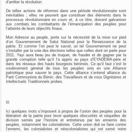
d’arrêter la révolution.
De telles actions de réformes dans une période révolutionnaire sont
inévitables ; elles ne peuvent que constituer des éléments dans le
processus révolutionnaire en cours et, à ce titre, doivent galvaniser
aux combats les combattants de l’émancipation des peuples pour
l’atteinte de leurs objectifs finaux.
Mon Adresse au peuple, porte sur la nécessité de la mise sur pied
d‘un Gouvernement de Salut National pour la Renaissance de la
patrie. Et comme l’on peut le savoir, un tel Gouvernement ne peut
s’installer par la voie des élections telles que celles dont on parle pour
2011. Yayi aura beau jeu de truquer, de frauder et de gagner par la
grande corruption telle qu’il l’a appris au pays d’EYADEMA-père et
dans les réseaux des hauts bourgeois béninois. Ce qu’il faut c’est le
soulèvement général de tous les peuples unis en une Alliance
patriotique pour sauver le pays. Cette alliance s’entend alliance du
Parti Communiste du Bénin, des Travailleurs et de vous Dignitaires et
Intellectuels Traditionnels probes.
III
Ici quelques mots s’imposent à propos de l’union des peuples pour la
libération de la patrie pour lever quelques obscurités et séquelles de
division semés par l’histoire et entretenus par les ennemis des
peuples, notamment les colonialistes. Cette union doit se faire contre
l’ennemi, les colonialistes et néocolonialistes qui ont semé notre