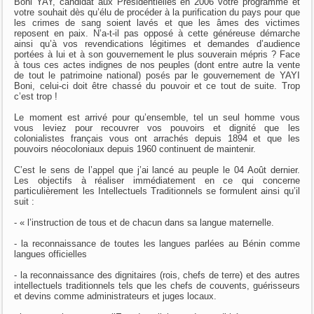
Boni YAY, candidat aux Présidentielles en 2006 votre programme et
votre souhait dès qu’élu de procéder à la purification du pays pour que
les crimes de sang soient lavés et que les âmes des victimes
reposent en paix. N’a-t-il pas opposé à cette généreuse démarche
ainsi qu’à vos revendications légitimes et demandes d’audience
portées à lui et à son gouvernement le plus souverain mépris ? Face
à tous ces actes indignes de nos peuples (dont entre autre la vente
de tout le patrimoine national) posés par le gouvernement de YAYI
Boni, celui-ci doit être chassé du pouvoir et ce tout de suite. Trop
c’est trop !
Le moment est arrivé pour qu’ensemble, tel un seul homme vous
vous leviez pour recouvrer vos pouvoirs et dignité que les
colonialistes français vous ont arrachés depuis 1894 et que les
pouvoirs néocoloniaux depuis 1960 continuent de maintenir.
C’est le sens de l’appel que j’ai lancé au peuple le 04 Août dernier.
Les objectifs à réaliser immédiatement en ce qui concerne
particulièrement les Intellectuels Traditionnels se formulent ainsi qu’il
suit :
- « l’instruction de tous et de chacun dans sa langue maternelle.
- la reconnaissance de toutes les langues parlées au Bénin comme
langues officielles
- la reconnaissance des dignitaires (rois, chefs de terre) et des autres
intellectuels traditionnels tels que les chefs de couvents, guérisseurs
et devins comme administrateurs et juges locaux.