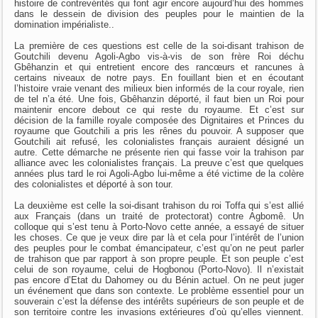
histoire de contrevérités qui font agir encore aujourd’hui des hommes
dans le dessein de division des peuples pour le maintien de la
domination impérialiste..
La première de ces questions est celle de la soi-disant trahison de
Goutchili devenu Agoli-Agbo vis-à-vis de son frère Roi déchu
Gbêhanzin et qui entretient encore des rancœurs et rancunes à
certains niveaux de notre pays. En fouillant bien et en écoutant
l’histoire vraie venant des milieux bien informés de la cour royale, rien
de tel n’a été. Une fois, Gbêhanzin déporté, il faut bien un Roi pour
maintenir encore debout ce qui reste du royaume. Et c’est sur
décision de la famille royale composée des Dignitaires et Princes du
royaume que Goutchili a pris les rênes du pouvoir. A supposer que
Goutchili ait refusé, les colonialistes français auraient désigné un
autre. Cette démarche ne présente rien qui fasse voir la trahison par
alliance avec les colonialistes français. La preuve c’est que quelques
années plus tard le roi Agoli-Agbo lui-même a été victime de la colère
des colonialistes et déporté à son tour.
La deuxième est celle la soi-disant trahison du roi Toffa qui s’est allié
aux Français (dans un traité de protectorat) contre Agbomê. Un
colloque qui s’est tenu à Porto-Novo cette année, a essayé de situer
les choses. Ce que je veux dire par là et cela pour l’intérêt de l’union
des peuples pour le combat émancipateur, c’est qu’on ne peut parler
de trahison que par rapport à son propre peuple. Et son peuple c’est
celui de son royaume, celui de Hogbonou (Porto-Novo). Il n’existait
pas encore d’Etat du Dahomey ou du Bénin actuel. On ne peut juger
un événement que dans son contexte. Le problème essentiel pour un
souverain c’est la défense des intérêts supérieurs de son peuple et de
son territoire contre les invasions extérieures d’où qu’elles viennent.