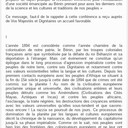
d’une société émancipée au Bénin prenant pour axes les derniers cris
de la science et les cultures et traditions de nos peuples »
Ce message, faut-il de le rappeler à cette conférence a reçu auprès
de Vos Majestés et Dignitaires un accueil favorable.
I
L’année 1894 est considérée comme l’année charnière de la
colonisation de notre patrie, le Bénin, par les troupes coloniales
françaises ainsi que symbolisée par la défaite du roi Béhanzin et sa
déportation à l’étranger. Mais cet événement ne constitue qu’un
épilogue dans le long processus d’agression impérialiste contre les
peuples de notre terre, contre ses Dignitaires et notamment contre
ses valeurs existentielles telles la langue et les cultures. Depuis les
premiers contacts européens avec les peuples d’Afrique se situant à
la fin du 15è siècle jusqu’à cette date de 1894 que de crimes ont été
commis sur la planète ! Au nom de la civilisation européenne
proclamée unique et universelle, des civilisations entières et leurs
peuples détruits comme les Amérindiens (Civilisations des Cités
Mayas, Aztèques et Incas) et contre les peuples africains,
l’esclavage, la traite négrière, les destructions des croyances entières
avec les valeurs universelles qu’elles sous-tendent et que savons-
nous encore ! La razzia se poursuit de nos jours. Ce processus de
domination de la planète par les langues et cultures européennes
décrit la chronique de la naissance, du développement du capitalisme
jusqu’à sa phase impérialiste. Comme on le sait, nos peuples sont
bien loin des frontières des colonisateurs européens et ne leur ont