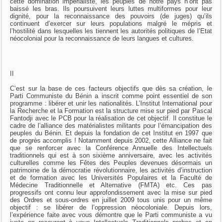
cette domination impérialiste, les peuples de notre pays n’ont pas
baissé les bras. Ils poursuivent leurs luttes multiformes pour leur
dignité, pour la reconnaissance des pouvoirs (de juges) qu’ils
continuent d’exercer sur leurs populations malgré le mépris et
l’hostilité dans lesquelles les tiennent les autorités politiques de l’Etat
néocolonial pour la reconnaissance de leurs langues et cultures.
II
C’est sur la base de ces facteurs objectifs que dès sa création, le
Parti Communiste du Bénin a inscrit comme point essentiel de son
programme : libérer et unir les nationalités. L’Institut International pour
la Recherche et la Formation est la structure mise sur pied par Pascal
Fantodji avec le PCB pour la réalisation de cet objectif. Il constitue le
cadre de l’alliance des matérialistes militants pour l’émancipation des
peuples du Bénin. Et depuis la fondation de cet Institut en 1997 que
de progrès accomplis ! Notamment depuis 2002, cette Alliance ne fait
que se renforcer avec la Conférence Annuelle des Intellectuels
traditionnels qui est à son sixième anniversaire, avec les activités
culturelles comme les Fêtes des Peuples devenues désormais un
patrimoine de la démocratie révolutionnaire, les activités d’instruction
et de formation avec les Universités Populaires et la Faculté de
Médecine Traditionnelle et Alternative (FMTA) etc. Ces pas
progressifs ont connu leur approfondissement avec la mise sur pied
des Ordres et sous-ordres en juillet 2009 tous unis pour un même
objectif : se libérer de l’oppression néocoloniale. Depuis lors,
l’expérience faite avec vous démontre que le Parti communiste a vu