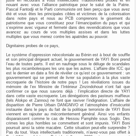
juste en recourant à vous Intellectuels Traditionnels probes et en
nouant avec vous l’alliance patriotique pour le salut de la Patrie.
Pascal Fantodji et le Parti communiste ont bien perçu que vous avez
été et vous êtes les principales cibles et victimes de la colonisation
dans notre pays et nous au PCB comprenons le gisement du
patriotisme que vous constituez pour l’émancipation du pays et qui
s’exprime avec vigueur et fermeté dans des revendications que vous
avancez au cours de vos multiples assises et dans les luttes
multiples que vous menez contre les apatrides au pouvoir.
Dignitaires probes de ce pays,
Le système d’oppression néocoloniale au Bénin est à bout de souffle
et son principal dirigeant actuel, le gouvernement de YAYI Boni prend
l’eau de toutes parts. Il est en naufrage sous le déluge de scandales
les plus rocambolesques les uns que les autres. L’affaire dite ICC qui
est le dernier en date a fini de révéler ce qu’est ce gouvernement : un
gouvernement qui se permet de livrer sa population à la plus vaste
escroquerie de l’histoire de notre pays ! Les révélations issues du
mémoire de l’ex Ministre de l’Intérieur Zinzindohoué n’ont fait que
confirmer ce que nous savons déjà : l’implication directe de YAYI
dans cette vaste escroquerie. Les dénégations des pasteurs maffieux
(tels Alokpo et Zannou) ne font que raviver l’indignation. L’affaire de
disparition de Pierre Urbain DANGNIVO et l’atmosphère d’insécurité
instaurée dans le pays du fait de la politique terroriste de YAYI Boni
viennent en rajouter au mécontentement général. Ainsi vos enfants
disparaissent comme le cas de Hessou Pamphile sous Soglo. Des
crimes les plus horribles se commettent et sont impunis. YAYI Boni
poursuit ainsi la série macabre. Cette situation peut-elle surprendre ?
Pas du tout. Vous intellectuels traditionnels, n’avez-vous pas offert à