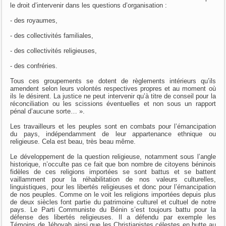
le droit d’intervenir dans les questions d’organisation :
- des royaumes,
- des collectivités familiales,
- des collectivités religieuses,
- des confréries.
Tous ces groupements se dotent de règlements intérieurs qu’ils
amendent selon leurs volontés respectives propres et au moment où
ils le désirent. La justice ne peut intervenir qu’à titre de conseil pour la
réconciliation ou les scissions éventuelles et non sous un rapport
pénal d’aucune sorte… ».
Les travailleurs et les peuples sont en combats pour l’émancipation
du pays, indépendamment de leur appartenance ethnique ou
religieuse. Cela est beau, très beau même.
Le développement de la question religieuse, notamment sous l’angle
historique, n’occulte pas ce fait que bon nombre de citoyens béninois
fidèles de ces religions importées se sont battus et se battent
vaillamment pour la réhabilitation de nos valeurs culturelles,
linguistiques, pour les libertés religieuses et donc pour l’émancipation
de nos peuples. Comme on le voit les religions importées depuis plus
de deux siècles font partie du patrimoine culturel et cultuel de notre
pays. Le Parti Communiste du Bénin s’est toujours battu pour la
défense des libertés religieuses. Il a défendu par exemple les
Témoins de Jéhovah ainsi que les Christianistes célestes en butte au