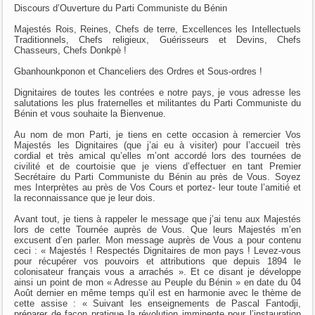
Discours d’Ouverture du Parti Communiste du Bénin
Majestés Rois, Reines, Chefs de terre, Excellences les Intellectuels
Traditionnels, Chefs religieux, Guérisseurs et Devins, Chefs
Chasseurs, Chefs Donkpè !
Gbanhounkponon et Chanceliers des Ordres et Sous-ordres !
Dignitaires de toutes les contrées e notre pays, je vous adresse les
salutations les plus fraternelles et militantes du Parti Communiste du
Bénin et vous souhaite la Bienvenue.
Au nom de mon Parti, je tiens en cette occasion à remercier Vos
Majestés les Dignitaires (que j’ai eu à visiter) pour l’accueil très
cordial et très amical qu’elles m’ont accordé lors des tournées de
civilité et de courtoisie que je viens d’effectuer en tant Premier
Secrétaire du Parti Communiste du Bénin au près de Vous. Soyez
mes Interprètes au près de Vos Cours et portez- leur toute l’amitié et
la reconnaissance que je leur dois.
Avant tout, je tiens à rappeler le message que j’ai tenu aux Majestés
lors de cette Tournée auprès de Vous. Que leurs Majestés m’en
excusent d’en parler. Mon message auprès de Vous a pour contenu
ceci : « Majestés ! Respectés Dignitaires de mon pays ! Levez-vous
pour récupérer vos pouvoirs et attributions que depuis 1894 le
colonisateur français vous a arrachés ». Et ce disant je développe
ainsi un point de mon « Adresse au Peuple du Bénin » en date du 04
Août dernier en même temps qu’il est en harmonie avec le thème de
cette assise : « Suivant les enseignements de Pascal Fantodji,
préparer de façon pratique la révolution imminente pour l’instauration