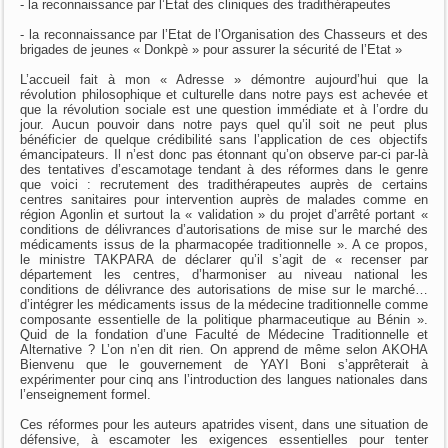
- la reconnaissance par l’Etat des cliniques des tradithérapeutes
- la reconnaissance par l’Etat de l’Organisation des Chasseurs et des
brigades de jeunes « Donkpè » pour assurer la sécurité de l’Etat »
L’accueil fait à mon « Adresse » démontre aujourd’hui que la
révolution philosophique et culturelle dans notre pays est achevée et
que la révolution sociale est une question immédiate et à l’ordre du
jour. Aucun pouvoir dans notre pays quel qu’il soit ne peut plus
bénéficier de quelque crédibilité sans l’application de ces objectifs
émancipateurs. Il n’est donc pas étonnant qu’on observe par-ci par-là
des tentatives d’escamotage tendant à des réformes dans le genre
que voici : recrutement des tradithérapeutes auprès de certains
centres sanitaires pour intervention auprès de malades comme en
région Agonlin et surtout la « validation » du projet d’arrêté portant «
conditions de délivrances d’autorisations de mise sur le marché des
médicaments issus de la pharmacopée traditionnelle ». A ce propos,
le ministre TAKPARA de déclarer qu’il s’agit de « recenser par
département les centres, d’harmoniser au niveau national les
conditions de délivrance des autorisations de mise sur le marché…
d’intégrer les médicaments issus de la médecine traditionnelle comme
composante essentielle de la politique pharmaceutique au Bénin ».
Quid de la fondation d’une Faculté de Médecine Traditionnelle et
Alternative ? L’on n’en dit rien. On apprend de même selon AKOHA
Bienvenu que le gouvernement de YAYI Boni s’apprêterait à
expérimenter pour cinq ans l’introduction des langues nationales dans
l’enseignement formel.
Ces réformes pour les auteurs apatrides visent, dans une situation de
défensive, à escamoter les exigences essentielles pour tenter