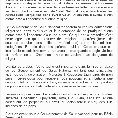
régime autocratique de Kérékou-PRPB dans les années 1980 comme
il a combattu ce même régime dans sa fameuse lutte « anti-sorcière »
au Bénin. Le Gouvernement de Salut National respectera toutes les
confessions religieuses sans exclusive et voudra que n’existe aucun
ostracisme à l’encontre d’aucune religion.
Le Gouvernement de Salut National respectera toutes les confessions
religieuses sans exclusive et leur demande de ne pratiquer aucun
ostracisme à l’encontre d’aucune autre. Ce qui est à proscrire c’est
cette agression qu’on observe des religions importées (fortes de
soutiens occultes des milieux impérialistes) contre les religions
endogènes. Et cela dans les prêches publics. Cette pratique est
intolérable et doit être combattue avec la plus grande énergie. Je leur
dis arrêtez cela ! Chez nous, nous ne voulons pas de guerre de
religion.
Dignitaires probes ! Votre tâche est importante dans la mise en place
de ce Gouvernement de Salut National en tant que principales
victimes de la colonisation. Majestés ! Respectés Dignitaires de mon
pays ! Levez-vous pour récupérer vos pouvoirs et attributions que
depuis 1894 le colonisateur français vous a arrachés ». La question
du pouvoir vous est habituelle et vous en avez le savoir-faire.
Levez-vous pour laver l’humiliation historique subie par nos illustres
ancêtres, Gbêhanzin, Kpoyizoun, Toffa, Bio Guéra, Kaba etc. et que
continuent de perpétuer au profit du colonisateur d’hier, des Fils
indignes de ce pays.
Alors en avant pour le Gouvernement de Salut National pour un Bénin
émancipé !