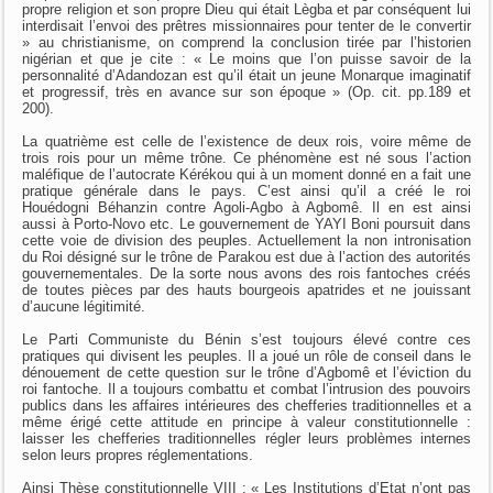
propre religion et son propre Dieu qui était Lègba et par conséquent lui
interdisait l’envoi des prêtres missionnaires pour tenter de le convertir
» au christianisme, on comprend la conclusion tirée par l’historien
nigérian et que je cite : « Le moins que l’on puisse savoir de la
personnalité d’Adandozan est qu’il était un jeune Monarque imaginatif
et progressif, très en avance sur son époque » (Op. cit. pp.189 et
200).
La quatrième est celle de l’existence de deux rois, voire même de
trois rois pour un même trône. Ce phénomène est né sous l’action
maléfique de l’autocrate Kérékou qui à un moment donné en a fait une
pratique générale dans le pays. C’est ainsi qu’il a créé le roi
Houédogni Béhanzin contre Agoli-Agbo à Agbomê. Il en est ainsi
aussi à Porto-Novo etc. Le gouvernement de YAYI Boni poursuit dans
cette voie de division des peuples. Actuellement la non intronisation
du Roi désigné sur le trône de Parakou est due à l’action des autorités
gouvernementales. De la sorte nous avons des rois fantoches créés
de toutes pièces par des hauts bourgeois apatrides et ne jouissant
d’aucune légitimité.
Le Parti Communiste du Bénin s’est toujours élevé contre ces
pratiques qui divisent les peuples. Il a joué un rôle de conseil dans le
dénouement de cette question sur le trône d’Agbomê et l’éviction du
roi fantoche. Il a toujours combattu et combat l’intrusion des pouvoirs
publics dans les affaires intérieures des chefferies traditionnelles et a
même érigé cette attitude en principe à valeur constitutionnelle :
laisser les chefferies traditionnelles régler leurs problèmes internes
selon leurs propres réglementations.
Ainsi Thèse constitutionnelle VIII : « Les Institutions d’Etat n’ont pas