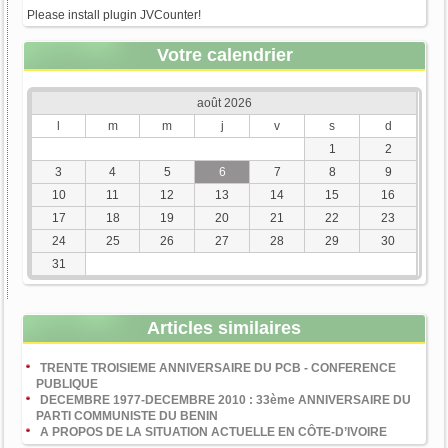
Please install plugin JVCounter!
Votre calendrier
août 2026
l
m
m
j
v
s
d
1
2
3
4
5
6
7
8
9
10
11
12
13
14
15
16
17
18
19
20
21
22
23
24
25
26
27
28
29
30
31
Articles similaires
TRENTE TROISIEME ANNIVERSAIRE DU PCB - CONFERENCE
PUBLIQUE
DECEMBRE 1977-DECEMBRE 2010 : 33ème ANNIVERSAIRE DU
PARTI COMMUNISTE DU BENIN
A PROPOS DE LA SITUATION ACTUELLE EN CÔTE-D’IVOIRE