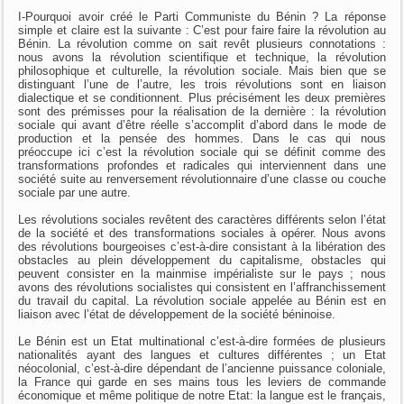
I-Pourquoi avoir créé le Parti Communiste du Bénin ? La réponse
simple et claire est la suivante : C’est pour faire faire la révolution au
Bénin. La révolution comme on sait revêt plusieurs connotations :
nous avons la révolution scientifique et technique, la révolution
philosophique et culturelle, la révolution sociale. Mais bien que se
distinguant l’une de l’autre, les trois révolutions sont en liaison
dialectique et se conditionnent. Plus précisément les deux premières
sont des prémisses pour la réalisation de la dernière : la révolution
sociale qui avant d’être réelle s’accomplit d’abord dans le mode de
production et la pensée des hommes. Dans le cas qui nous
préoccupe ici c’est la révolution sociale qui se définit comme des
transformations profondes et radicales qui interviennent dans une
société suite au renversement révolutionnaire d’une classe ou couche
sociale par une autre.
Les révolutions sociales revêtent des caractères différents selon l’état
de la société et des transformations sociales à opérer. Nous avons
des révolutions bourgeoises c’est-à-dire consistant à la libération des
obstacles au plein développement du capitalisme, obstacles qui
peuvent consister en la mainmise impérialiste sur le pays ; nous
avons des révolutions socialistes qui consistent en l’affranchissement
du travail du capital. La révolution sociale appelée au Bénin est en
liaison avec l’état de développement de la société béninoise.
Le Bénin est un Etat multinational c’est-à-dire formées de plusieurs
nationalités ayant des langues et cultures différentes ; un Etat
néocolonial, c’est-à-dire dépendant de l’ancienne puissance coloniale,
la France qui garde en ses mains tous les leviers de commande
économique et même politique de notre Etat: la langue est le français,