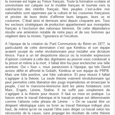
la monnaie est logée au Trésor français. Toute la formation scolaire et
universitaire est calquée sur le modèle français et tournée vers la
satisfaction des intérêts français. Nos peuples c’est-à-dire nos
nationalités sont opprimées par la culture et les coutumes françaises
et privées de leurs droits d’affirmer leurs langues, leurs us et
coutumes. C’était ainsi et demeure ainsi depuis cinquante ans. Tous
les secteurs stratégiques de production appartiennent aux monopoles
français à l’exclusion des nationaux béninois. De cette dépendance
résulte une arriération notable de notre pays et de ses hommes qui
végètent dans la misère, l’ignorance et l’inculture.
A l’époque de la création du Parti Communiste du Bénin en 1977, la
particularité de cette domination c’est que Kérékou et son équipe
avaient usurpé du verbe révolutionnaire pour installer une dictature
féroce. Face à un tel despotisme obscur où la moindre expression
d’opinion contraire à celle des dignitaires au pouvoir vous conduisait à
la prison et même à la mort, il fallait être fou pour enclencher une telle
aventure. Oui « fous », nous paraissions à l’époque, qui tels David
avions défié et affronté le Goliath, Kérékou et son équipe du PRPB.
Mais une folie positive, une folie salvatrice. Et pour réussir il fallait
s’agripper à la théorie. La seule théorie vraiment révolutionnaire qui
peut permettre cette libération des jougs impérialistes et émanciper le
peuple, c’est le marxisme-léninisme dont les pères fondateurs sont
Marx, Engels, Lénine, Staline. Il ne suffit pas simplement de
s’agripper à la théorie pour réussir. Il faut sa mise en pratique. La
liaison entre le travail théorique et le travail pratique est déterminante
comme l’atteste cette phrase de Lénine : « On ne saurait être un
dirigeant idéologique sans se livrer au travail théorique indiqué plus
haut, de même qu’on ne saurait l’être sans diriger ce travail selon les
nécessités de la cause, sans propager les résultats de cette théorie