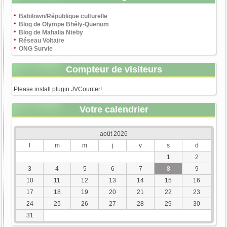
Babilown/République culturelle
Blog de Olympe Bhêly-Quenum
Blog de Mahalia Nteby
Réseau Voltaire
ONG Survie
Compteur de visiteurs
Please install plugin JVCounter!
Votre calendrier
août 2026
l
m
m
j
v
s
d
1
2
3
4
5
6
7
8
9
10
11
12
13
14
15
16
17
18
19
20
21
22
23
24
25
26
27
28
29
30
31