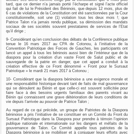
tard, que ce dernier n’a jamais porté l’écharpe et signé l’acte officiel
qui fait de lui le Président des Béninois, que depuis 12 mois, plus de
6 cas de violations de la Constitution ont été sanctionnées par la Cour
constitutionnelle, soit une (1) violation tous les deux mois !; que
Patrice Talon n’a jamais rendu publique, sa démission des mandats
sociaux de ses sociétés souvent prestataires de services de l’Etat
qu’il dirige ;
9- Considérant qu’en conclusion des débats de la Conférence publique
tenue le 16 mars 2017 au CPA de Cotonou, à l’initiative de la
Convention Patriotique des Forces de Gauches, les participants ont
lancé un appel à tous les béninois aussi bien de l’intérieur que de la
diaspora pour la création d’un vaste Front de Salut public et de
sauvegarde de la patrie en danger, que cet appel a conduit à la
création effective de ce Front dénommé « Front pour le Sursaut
Patriotique » le mardi 21 mars 2017 à Cotonou ;
10- Considérant que la diaspora béninoise a une exigence morale et
une responsabilité historique devant tant de faits de mal gouvernance
qui se déroulent au Bénin et que celle-ci est souvent sollicitée pour
faire face à des besoins urgents familiaux des parents vivant au
Bénin qui connaissent une grave détérioration de leurs conditions de
vie depuis l’arrivée au pouvoir de Patrice Talon ;
Au regard de ce qui précède, un groupe de Patriotes de la Diaspora
béninoise a pris l’initiative de se constituer en un Comité du Front du
Sursaut Patriotique dans la Diaspora pour prendre à témoin l’opinion
publique nationale et internationale sur les dangers et méfaits de la
gouvernance de Talon. Ce Comité appelle tous patriotes de la
Diaspora béninoise à se mobiliser et à conjuguer leurs efforts avec