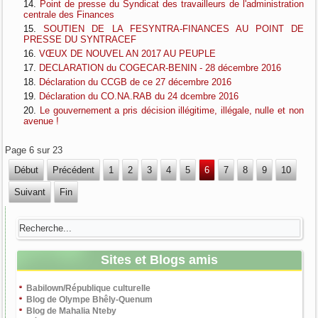
Point de presse du Syndicat des travailleurs de l'administration
centrale des Finances
SOUTIEN DE LA FESYNTRA-FINANCES AU POINT DE
PRESSE DU SYNTRACEF
VŒUX DE NOUVEL AN 2017 AU PEUPLE
DECLARATION du COGECAR-BENIN - 28 décembre 2016
Déclaration du CCGB de ce 27 décembre 2016
Déclaration du CO.NA.RAB du 24 dcembre 2016
Le gouvernement a pris décision illégitime, illégale, nulle et non
avenue !
Page 6 sur 23
Début
Précédent
1
2
3
4
5
6
7
8
9
10
Suivant
Fin
Sites et Blogs amis
Babilown/République culturelle
Blog de Olympe Bhêly-Quenum
Blog de Mahalia Nteby