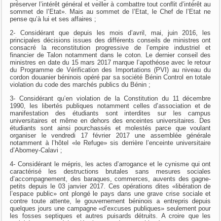
préserver l’intérêt général et veiller à combattre tout conflit d’intérêt au
sommet de l’Etat». Mais au sommet de l’Etat, le Chef de l’Etat ne
pense qu’à lui et ses affaires ;
2- Considérant que depuis les mois d’avril, mai, juin 2016, les
principales décisions issues des différents conseils de ministres ont
consacré la reconstitution progressive de l’empire industriel et
financier de Talon notamment dans le coton. Le dernier conseil des
ministres en date du 15 mars 2017 marque l’apothéose avec le retour
du Programme de Vérification des Importations (PVI) au niveau du
cordon douanier béninois opéré par sa société Bénin Control en totale
violation du code des marchés publics du Bénin ;
3- Considérant qu’en violation de la Constitution du 11 décembre
1990, les libertés publiques notamment celles d’association et de
manifestation des étudiants sont interdites sur les campus
universitaires et même en dehors des enceintes universitaires. Des
étudiants sont ainsi pourchassés et molestés parce que voulant
organiser le vendredi 17 février 2017 une assemblée générale
notamment à l’hôtel «le Refuge» sis derrière l’enceinte universitaire
d’Abomey-Calavi ;
4- Considérant le mépris, les actes d’arrogance et le cynisme qui ont
caractérisé les destructions brutales sans mesures sociales
d’accompagnement, des baraques, commerces, auvents des gagne-
petits depuis le 03 janvier 2017. Ces opérations dites «libération de
l’espace public» ont plongé le pays dans une grave crise sociale et
contre toute attente, le gouvernement béninois a entrepris depuis
quelques jours une campagne «d’excuses publiques» seulement pour
les fosses septiques et autres puisards détruits. A croire que les