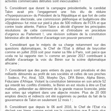
activités commerciales détruites sont inexcusables !
5- Considérant que durant la campagne présidentielle, le candidat
Talon avait pris l’engagement une fois élu de réduire
«l’hyperpuissance» du Président de la République et que fort de cette
promesse électorale, une commission pléthorique et budgétivore dite
«Djogbénou» fut mise sur pied à plus de 500 millions de FCFA et que
contre toute attente, Patrice Talon a décidé d’ignorer les principales
résolutions de cette commission et d’introduire en procédure
d’urgence au Parlement !, une révision solitaire de la constitution
béninoise afin de renforcer d’avantage son pouvoir personnel ;
6- Considérant que le mépris de sa charge notamment sur des
questions diplomatiques, le Chef de l’Etat à défaut de boycotter
comme en juillet 2016 soit pour marier sa fille à Paris, soit parce que
«cela ne lui rapporte rien !» comme en janvier 2017 contribuant à
affaiblir d’avantage la voix du Bénin sur la scène diplomatique
africaine ;
7- Considérant que des pans entiers du pays sont privatisés et des
milliards détournés au profit de ses sociétés et celles de ses proches
: Sodeco, Pvi, Atral, SDI, Morpho Dys, DFA Bénin, Alpha Bénin,
Fiduciaire d’Afrique. Violant la constitution béninoise en son article 52
qui interdit les conflits d’intérêts, le Bénin en est résolu à être un Etat
mafieux, prébendier au détriment de la grande masse licenciée, jetée
aux orties qui végètent dans une abjecte misère. Plus de 20 000
emplois directs et indirects ont été supprimés ou perdus du fait de la
gouvernance de Talon en seulement 12 mois ! ;
8- Considérant que depuis le 06 avril 2016, le Chef de l’Etat n’a
déclaré ses biens comme exigé par la constitution que 8 mois plus