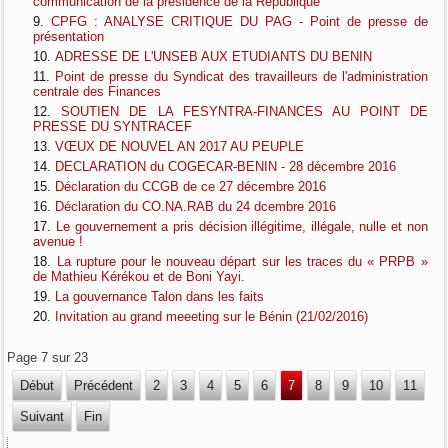
communication de la présidence de la République
CPFG : ANALYSE CRITIQUE DU PAG - Point de presse de
présentation
ADRESSE DE L'UNSEB AUX ETUDIANTS DU BENIN
Point de presse du Syndicat des travailleurs de l'administration
centrale des Finances
SOUTIEN DE LA FESYNTRA-FINANCES AU POINT DE
PRESSE DU SYNTRACEF
VŒUX DE NOUVEL AN 2017 AU PEUPLE
DECLARATION du COGECAR-BENIN - 28 décembre 2016
Déclaration du CCGB de ce 27 décembre 2016
Déclaration du CO.NA.RAB du 24 dcembre 2016
Le gouvernement a pris décision illégitime, illégale, nulle et non
avenue !
La rupture pour le nouveau départ sur les traces du « PRPB »
de Mathieu Kérékou et de Boni Yayi.
La gouvernance Talon dans les faits
Invitation au grand meeeting sur le Bénin (21/02/2016)
Page 7 sur 23
Début
Précédent
2
3
4
5
6
7
8
9
10
11
Suivant
Fin