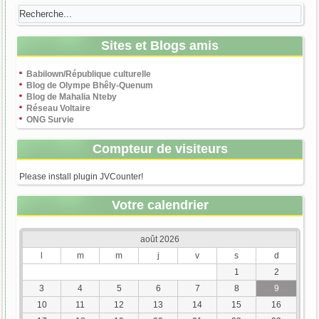
Sites et Blogs amis
Babilown/République culturelle
Blog de Olympe Bhêly-Quenum
Blog de Mahalia Nteby
Réseau Voltaire
ONG Survie
Compteur de visiteurs
Please install plugin JVCounter!
Votre calendrier
août 2026
l
m
m
j
v
s
d
1
2
3
4
5
6
7
8
9
10
11
12
13
14
15
16