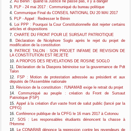
Au Bénin : quand la Justice ne passe pas, il y a danger
PLP - 24 mai 2017 : Communiqué du bureau politique
Communique Final du CONSEIL NATIONAL DU 20 MAI 2017
PLP - Appel : Redresser le Bénin
Loi PPP : Pourquoi la Cour Constitutionnelle doit rejeter certains
articles et dispositions
CHARTE DU FRONT POUR LE SURSAUT PATRIOTIQUE
Déclaration de Nicéphore Soglo après le rejet du projet de
modification de la constitution
PATRICE TALON : SON PROJET INFAME DE REVISION DE
LA CONSTITUTION EST REJETE
A PROPOS DES REVELATIONS DE ROSINE SOGLO
Déclaration de la Diaspora béninoise sur la gouvernance de Pdt
Talon
FSP : Motion de protestation adressée au président et aux
députés de l'Assemblée nationale
Révision de la constitution : l'UNAMAB exige le retrait du projet
Communiqué au peuple : création du Front de Sursaut
Patriotique (FSP)
Appel à la création d'un vaste front de salut public (lancé par la
CPFG)
Conférence publique de la CPFG le 16 mars 2017 à Cotonou
SOS : Les responsables étudiants dénoncent la chasse à
l'Homme
Le CONARAB dénonce la repression contre les revendeurs de