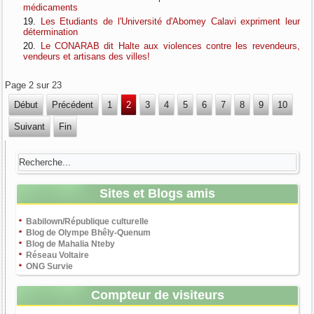
médicaments
Les Etudiants de l'Université d'Abomey Calavi expriment leur
détermination
Le CONARAB dit Halte aux violences contre les revendeurs,
vendeurs et artisans des villes!
Page 2 sur 23
Début
Précédent
1
2
3
4
5
6
7
8
9
10
Suivant
Fin
Sites et Blogs amis
Babilown/République culturelle
Blog de Olympe Bhêly-Quenum
Blog de Mahalia Nteby
Réseau Voltaire
ONG Survie
Compteur de visiteurs