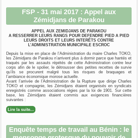
FSP - 31 mai 2017 : Appel aux
Zémidjans de Parakou
APPEL AUX ZEMIDJANS DE PARAKOU
A RESSERRER LEURS RANGS POUR DEFENDRE PIED A PIED
LEURS DROITS ET LEURS INTERÊTS CONTRE
L’ADMINISTRATION MUNICIPALE ESCROC
Depuis la mise en place de l’Administration du maire Charles TOKO,
les Zémidjans de Parakou n’arrivent plus à dormir parce que hantés et
traqués par les assauts répétés de cette Administration contre leur
corps afin de le spolier, le détrousser des petites recettes de survie
qu’ils se procurent malgré tous les risques de braquages et
l’ambiance économique morose actuelle.
Avant l’arrivée de l’Administration de la Rupture que dirige Charles
TOKO et compagnie, les Zémidjans étaient organisés en syndicats
enregistrés comme associations régies par la loi de 1901. Sur cette
base, les Zémidjans étaient commis aux exigences financières
suivantes :
Lire la suite...
Enquête temps de travail au Bénin : le
mensonge grotesque du pouvoir de