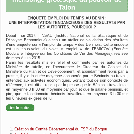
Talon
ENQUETE EMPLOI DU TEMPS AU BENIN :
UNE INTERPRETATION TENDANCIEUSE DES RESULTATS PAR
LES AUTORITES, POURQUOI ?
Début mai 2017, l’INSAE (Institut National de la Statistique et de
l’Analyse Economique) a tenu un atelier de validation des résultats
d’une enquête sur « l’emploi du temps » des Béninois. Cette enquête
est un sous-volet du volet « emploi » de l’EMICOV (Enquête
Modulaire Intégrée sur les Conditions de Vie des Ménages), réalisée
de mars à juin 2015.
Parmi les résultats mis en relief et commenté par les autorités du
Ministère de tutelle, en l’occurrence le Directeur du Cabinet du
Ministère du Plan et de Développement, et abondamment repris par la
presse, il y a la durée moyenne consacrée par le Béninois au travail,
entendez aux activités économiques. Sortant tout de son contexte de
référence, il est dit et repris par la presse que le Béninois travaillerait
en moyenne 3 h 30 en moyenne par jour, et que le salarié béninois, et
pire, que le fonctionnaire béninois travaillerait en moyenne 3 h 30 sur
les 8 heures exigées de lui.
Lire la suite...
Création du Comité Départemental du FSP du Borgou