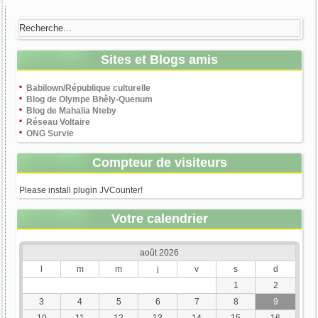
Sites et Blogs amis
Babilown/République culturelle
Blog de Olympe Bhêly-Quenum
Blog de Mahalia Nteby
Réseau Voltaire
ONG Survie
Compteur de visiteurs
Please install plugin JVCounter!
Votre calendrier
août 2026
l
m
m
j
v
s
d
1
2
3
4
5
6
7
8
9
10
11
12
13
14
15
16