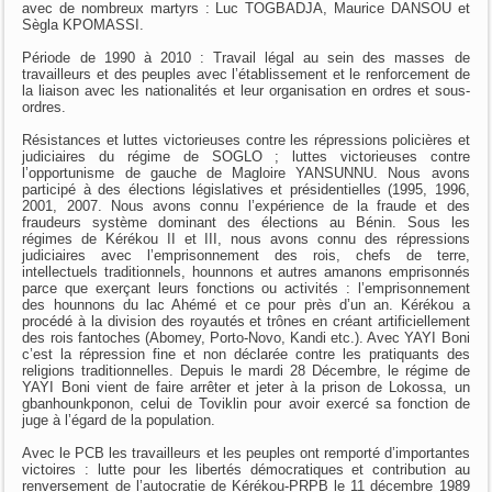
avec de nombreux martyrs : Luc TOGBADJA, Maurice DANSOU et
Sègla KPOMASSI.
Période de 1990 à 2010 : Travail légal au sein des masses de
travailleurs et des peuples avec l’établissement et le renforcement de
la liaison avec les nationalités et leur organisation en ordres et sous-
ordres.
Résistances et luttes victorieuses contre les répressions policières et
judiciaires du régime de SOGLO ; luttes victorieuses contre
l’opportunisme de gauche de Magloire YANSUNNU. Nous avons
participé à des élections législatives et présidentielles (1995, 1996,
2001, 2007. Nous avons connu l’expérience de la fraude et des
fraudeurs système dominant des élections au Bénin. Sous les
régimes de Kérékou II et III, nous avons connu des répressions
judiciaires avec l’emprisonnement des rois, chefs de terre,
intellectuels traditionnels, hounnons et autres amanons emprisonnés
parce que exerçant leurs fonctions ou activités : l’emprisonnement
des hounnons du lac Ahémé et ce pour près d’un an. Kérékou a
procédé à la division des royautés et trônes en créant artificiellement
des rois fantoches (Abomey, Porto-Novo, Kandi etc.). Avec YAYI Boni
c’est la répression fine et non déclarée contre les pratiquants des
religions traditionnelles. Depuis le mardi 28 Décembre, le régime de
YAYI Boni vient de faire arrêter et jeter à la prison de Lokossa, un
gbanhounkponon, celui de Toviklin pour avoir exercé sa fonction de
juge à l’égard de la population.
Avec le PCB les travailleurs et les peuples ont remporté d’importantes
victoires : lutte pour les libertés démocratiques et contribution au
renversement de l’autocratie de Kérékou-PRPB le 11 décembre 1989