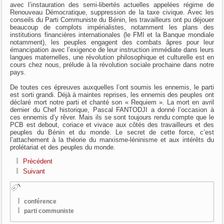
avec l’instauration des semi-libertés actuelles appelées régime de
Renouveau Démocratique, suppression de la taxe civique. Avec les
conseils du Parti Communiste du Bénin, les travailleurs ont pu déjouer
beaucoup de complots impérialistes, notamment les plans des
institutions financières internationales (le FMI et la Banque mondiale
notamment), les peuples engagent des combats âpres pour leur
émancipation avec l’exigence de leur instruction immédiate dans leurs
langues maternelles, une révolution philosophique et culturelle est en
cours chez nous, prélude à la révolution sociale prochaine dans notre
pays.
De toutes ces épreuves auxquelles l’ont soumis les ennemis, le parti
est sorti grandi. Déjà à maintes reprises, les ennemis des peuples ont
déclaré mort notre parti et chanté son « Requiem ». La mort en avril
dernier du Chef historique, Pascal FANTODJI a donné l’occasion à
ces ennemis d’y rêver. Mais ils se sont toujours rendu compte que le
PCB est debout, coriace et vivace aux côtés des travailleurs et des
peuples du Bénin et du monde. Le secret de cette force, c’est
l’attachement à la théorie du marxisme-léninisme et aux intérêts du
prolétariat et des peuples du monde.
Précédent
Suivant
conférence
parti communiste