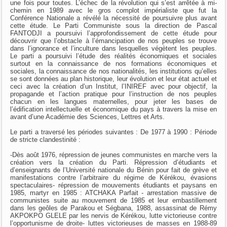
une fois pour toutes. L’échec de la révolution qui s’est arrêtée à mi-
chemin en 1989 avec le gros complot impérialiste que fut la
Conférence Nationale a révélé la nécessité de poursuivre plus avant
cette étude. Le Parti Communiste sous la direction de Pascal
FANTODJI a poursuivi l’approfondissement de cette étude pour
découvrir que l’obstacle à l’émancipation de nos peuples se trouve
dans l’ignorance et l’inculture dans lesquelles végètent les peuples.
Le parti a poursuivi l’étude des réalités économiques et sociales
surtout en la connaissance de nos formations économiques et
sociales, la connaissance de nos nationalités, les institutions qu’elles
se sont données au plan historique, leur évolution et leur état actuel et
ceci avec la création d’un Institut, l’INIREF avec pour objectif, la
propagande et l’action pratique pour l’instruction de nos peuples
chacun en les langues maternelles, pour jeter les bases de
l’édification intellectuelle et économique du pays à travers la mise en
avant d’une Académie des Sciences, Lettres et Arts.
Le parti a traversé les périodes suivantes : De 1977 à 1990 : Période
de stricte clandestinité :
-Dès août 1976, répression de jeunes communistes en marche vers la
création vers la création du Parti. Répression d’étudiants et
d’enseignants de l’Université nationale du Bénin pour fait de grève et
manifestations contre l’arbitraire du régime de Kérékou, évasions
spectaculaires- répression de mouvements étudiants et paysans en
1985, martyr en 1985 : ATCHAKA Parfait - arrestation massive de
communistes suite au mouvement de 1985 et leur embastillement
dans les geôles de Parakou et Ségbana, 1988, assassinat de Rémy
AKPOKPO GLELE par les nervis de Kérékou, lutte victorieuse contre
l’opportunisme de droite- luttes victorieuses de masses en 1988-89