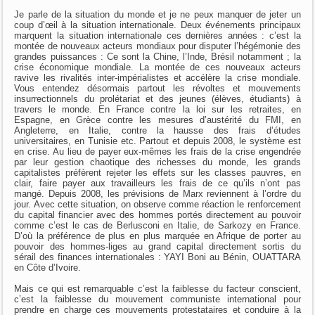
Je parle de la situation du monde et je ne peux manquer de jeter un
coup d’œil à la situation internationale. Deux événements principaux
marquent la situation internationale ces dernières années : c’est la
montée de nouveaux acteurs mondiaux pour disputer l’hégémonie des
grandes puissances : Ce sont la Chine, l’Inde, Brésil notamment ; la
crise économique mondiale. La montée de ces nouveaux acteurs
ravive les rivalités inter-impérialistes et accélère la crise mondiale.
Vous entendez désormais partout les révoltes et mouvements
insurrectionnels du prolétariat et des jeunes (élèves, étudiants) à
travers le monde. En France contre la loi sur les retraites, en
Espagne, en Grèce contre les mesures d’austérité du FMI, en
Angleterre, en Italie, contre la hausse des frais d’études
universitaires, en Tunisie etc. Partout et depuis 2008, le système est
en crise. Au lieu de payer eux-mêmes les frais de la crise engendrée
par leur gestion chaotique des richesses du monde, les grands
capitalistes préfèrent rejeter les effets sur les classes pauvres, en
clair, faire payer aux travailleurs les frais de ce qu’ils n’ont pas
mangé. Depuis 2008, les prévisions de Marx reviennent à l’ordre du
jour. Avec cette situation, on observe comme réaction le renforcement
du capital financier avec des hommes portés directement au pouvoir
comme c’est le cas de Berlusconi en Italie, de Sarkozy en France.
D’où la préférence de plus en plus marquée en Afrique de porter au
pouvoir des hommes-liges au grand capital directement sortis du
sérail des finances internationales : YAYI Boni au Bénin, OUATTARA
en Côte d’Ivoire.
Mais ce qui est remarquable c’est la faiblesse du facteur conscient,
c’est la faiblesse du mouvement communiste international pour
prendre en charge ces mouvements protestataires et conduire à la