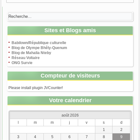
Sites et Blogs amis
Babilown/République culturelle
Blog de Olympe Bhêly-Quenum
Blog de Mahalia Nteby
Réseau Voltaire
ONG Survie
Compteur de visiteurs
Please install plugin JVCounter!
Votre calendrier
août 2026
l
m
m
j
v
s
d
1
2
3
4
5
6
7
8
9