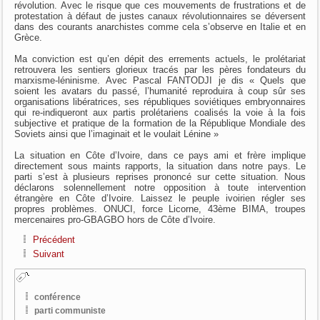
révolution. Avec le risque que ces mouvements de frustrations et de
protestation à défaut de justes canaux révolutionnaires se déversent
dans des courants anarchistes comme cela s’observe en Italie et en
Grèce.
Ma conviction est qu’en dépit des errements actuels, le prolétariat
retrouvera les sentiers glorieux tracés par les pères fondateurs du
marxisme-léninisme. Avec Pascal FANTODJI je dis « Quels que
soient les avatars du passé, l’humanité reproduira à coup sûr ses
organisations libératrices, ses républiques soviétiques embryonnaires
qui re-indiqueront aux partis prolétariens coalisés la voie à la fois
subjective et pratique de la formation de la République Mondiale des
Soviets ainsi que l’imaginait et le voulait Lénine »
La situation en Côte d’Ivoire, dans ce pays ami et frère implique
directement sous maints rapports, la situation dans notre pays. Le
parti s’est à plusieurs reprises prononcé sur cette situation. Nous
déclarons solennellement notre opposition à toute intervention
étrangère en Côte d’Ivoire. Laissez le peuple ivoirien régler ses
propres problèmes. ONUCI, force Licorne, 43ème BIMA, troupes
mercenaires pro-GBAGBO hors de Côte d’Ivoire.
Précédent
Suivant
conférence
parti communiste