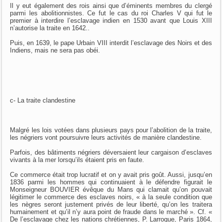
Il y eut également des rois ainsi que d’éminents membres du clergé
parmi les abolitionnistes. Ce fut le cas du roi Charles V qui fut le
premier à interdire l’esclavage indien en 1530 avant que Louis XIII
n’autorise la traite en 1642..
Puis, en 1639, le pape Urbain VIII interdit l’esclavage des Noirs et des
Indiens, mais ne sera pas obéi.
c- La traite clandestine
Malgré les lois votées dans plusieurs pays pour l’abolition de la traite,
les négriers vont poursuivre leurs activités de manière clandestine.
Parfois, des bâtiments négriers déversaient leur cargaison d’esclaves
vivants à la mer lorsqu’ils étaient pris en faute.
Ce commerce était trop lucratif et on y avait pris goût. Aussi, jusqu’en
1836 parmi les hommes qui continuaient à le défendre figurait le
Monseigneur BOUVIER évêque du Mans qui clamait qu’on pouvait
légitimer le commerce des esclaves noirs, « à la seule condition que
les nègres seront justement privés de leur liberté, qu’on les traitera
humainement et qu’il n’y aura point de fraude dans le marché ». Cf. «
De l’esclavage chez les nations chrétiennes, P. Larroque, Paris 1864,