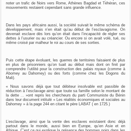
noter un trafic de Noirs vers Rome, Athènes Bagdad et Téhéran, ces
mouvements restaient cependant sans grande influence.
Dans les pays africains aussi, la société suivait le même schéma de
développement, mais n’en était qu’au début de l’esclavagisme. On
devenait esclave dès lors qu’on était dans l’incapacité de régler ses
dettes à l’usurier ou au créancier. Ou encore si on avait volé, tué, ou
même croisé par malheur le roi au cours de ses sorties.
Puis cette étape évoluant, les guerres de territoires faisaient de plus
en plus de prisonniers qu’on tuait au début mais dont on finit par
comprendre l’utilité pour la construction des palais royaux (comme à
Abomey au Dahomey) ou des forts (comme chez les Dogons du
Mali).
« Nous savons déjà que tout débiteur insolvable est passible de
réduction à l’esclavage ainsi que toute sa famille selon le montant de
la dette … »ont repris les chercheurs du parti Communiste du Bénin
dans leur document intitulé « Les réalités économiques et sociales au
Dahomey » à la page 244 en citant le père LABAT ( en 1725.)
L’esclavage, ainsi que la vente des esclaves existaient donc déjà
partout dans le monde, aussi bien en Europe, qu’en Asie et en
Afrique. C’est ce qui explique la présence des hommes noirs dans les