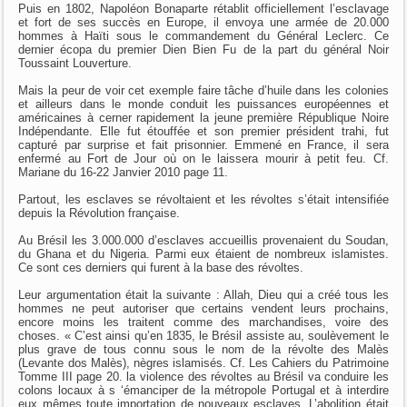
Puis en 1802, Napoléon Bonaparte rétablit officiellement l’esclavage
et fort de ses succès en Europe, il envoya une armée de 20.000
hommes à Haïti sous le commandement du Général Leclerc. Ce
dernier écopa du premier Dien Bien Fu de la part du général Noir
Toussaint Louverture.
Mais la peur de voir cet exemple faire tâche d’huile dans les colonies
et ailleurs dans le monde conduit les puissances européennes et
américaines à cerner rapidement la jeune première République Noire
Indépendante. Elle fut étouffée et son premier président trahi, fut
capturé par surprise et fait prisonnier. Emmené en France, il sera
enfermé au Fort de Jour où on le laissera mourir à petit feu. Cf.
Mariane du 16-22 Janvier 2010 page 11.
Partout, les esclaves se révoltaient et les révoltes s’était intensifiée
depuis la Révolution française.
Au Brésil les 3.000.000 d’esclaves accueillis provenaient du Soudan,
du Ghana et du Nigeria. Parmi eux étaient de nombreux islamistes.
Ce sont ces derniers qui furent à la base des révoltes.
Leur argumentation était la suivante : Allah, Dieu qui a créé tous les
hommes ne peut autoriser que certains vendent leurs prochains,
encore moins les traitent comme des marchandises, voire des
choses. « C’est ainsi qu’en 1835, le Brésil assiste au, soulèvement le
plus grave de tous connu sous le nom de la révolte des Malès
(Levante dos Malès), nègres islamisés. Cf. Les Cahiers du Patrimoine
Tomme III page 20. la violence des révoltes au Brésil va conduire les
colons locaux à s ‘émanciper de la métropole Portugal et à interdire
eux mêmes toute importation de nouveaux esclaves. L’abolition était