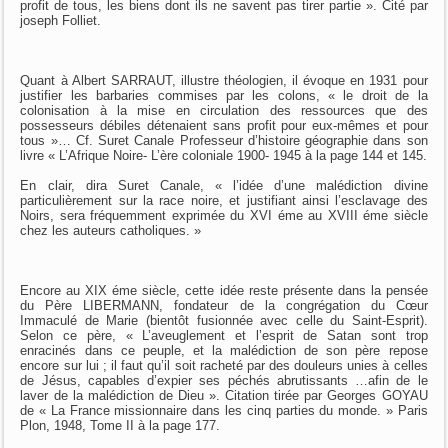
profit de tous, les biens dont ils ne savent pas tirer partie ». Cité par
joseph Folliet.
Quant à Albert SARRAUT, illustre théologien, il évoque en 1931 pour
justifier les barbaries commises par les colons, « le droit de la
colonisation à la mise en circulation des ressources que des
possesseurs débiles détenaient sans profit pour eux-mêmes et pour
tous »… Cf. Suret Canale Professeur d’histoire géographie dans son
livre « L’Afrique Noire- L’ère coloniale 1900- 1945 à la page 144 et 145.
En clair, dira Suret Canale, « l’idée d’une malédiction divine
particulièrement sur la race noire, et justifiant ainsi l’esclavage des
Noirs, sera fréquemment exprimée du XVI éme au XVIII éme siècle
chez les auteurs catholiques. »
Encore au XIX éme siècle, cette idée reste présente dans la pensée
du Père LIBERMANN, fondateur de la congrégation du Cœur
Immaculé de Marie (bientôt fusionnée avec celle du Saint-Esprit).
Selon ce père, « L’aveuglement et l’esprit de Satan sont trop
enracinés dans ce peuple, et la malédiction de son père repose
encore sur lui ; il faut qu’il soit racheté par des douleurs unies à celles
de Jésus, capables d’expier ses péchés abrutissants …afin de le
laver de la malédiction de Dieu ». Citation tirée par Georges GOYAU
de « La France missionnaire dans les cinq parties du monde. » Paris
Plon, 1948, Tome II à la page 177.