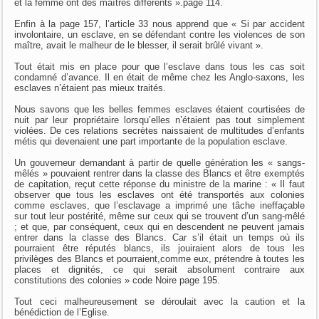
et la femme ont des maîtres différents ».page 114.
Enfin à la page 157, l’article 33 nous apprend que « Si par accident
involontaire, un esclave, en se défendant contre les violences de son
maître, avait le malheur de le blesser, il serait brûlé vivant ».
Tout était mis en place pour que l’esclave dans tous les cas soit
condamné d’avance. Il en était de même chez les Anglo-saxons, les
esclaves n’étaient pas mieux traités.
Nous savons que les belles femmes esclaves étaient courtisées de
nuit par leur propriétaire lorsqu’elles n’étaient pas tout simplement
violées. De ces relations secrètes naissaient de multitudes d’enfants
métis qui devenaient une part importante de la population esclave.
Un gouverneur demandant à partir de quelle génération les « sangs-
mêlés » pouvaient rentrer dans la classe des Blancs et être exemptés
de capitation, reçut cette réponse du ministre de la marine : « Il faut
observer que tous les esclaves ont été transportés aux colonies
comme esclaves, que l’esclavage a imprimé une tâche ineffaçable
sur tout leur postérité, même sur ceux qui se trouvent d’un sang-mêlé
; et que, par conséquent, ceux qui en descendent ne peuvent jamais
entrer dans la classe des Blancs. Car s’il était un temps où ils
pourraient être réputés blancs, ils jouiraient alors de tous les
privilèges des Blancs et pourraient,comme eux, prétendre à toutes les
places et dignités, ce qui serait absolument contraire aux
constitutions des colonies » code Noire page 195.
Tout ceci malheureusement se déroulait avec la caution et la
bénédiction de l’Eglise.