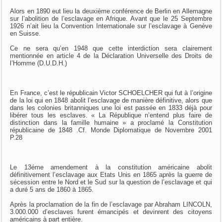
Alors en 1890 eut lieu la deuxième conférence de Berlin en Allemagne
sur l’abolition de l’esclavage en Afrique. Avant que le 25 Septembre
1926 n’ait lieu la Convention Internationale sur l’esclavage à Genève
en Suisse.
Ce ne sera qu’en 1948 que cette interdiction sera clairement
mentionnée en article 4 de la Déclaration Universelle des Droits de
l’Homme (D.U.D.H.)
En France, c’est le républicain Victor SCHOELCHER qui fut à l’origine
de la loi qui en 1848 abolit l’esclavage de manière définitive, alors que
dans les colonies britanniques une loi est passée en 1833 déjà pour
libérer tous les esclaves. « La République n’entend plus faire de
distinction dans la famille humaine » a proclamé la Constitution
républicaine de 1848 .Cf. Monde Diplomatique de Novembre 2001
P.28
Le 13éme amendement à la constitution américaine abolit
définitivement l’esclavage aux Etats Unis en 1865 après la guerre de
sécession entre le Nord et le Sud sur la question de l’esclavage et qui
a duré 5 ans de 1860 à 1865.
Après la proclamation de la fin de l’esclavage par Abraham LINCOLN,
3.000.000 d’esclaves furent émancipés et devinrent des citoyens
américains à part entière.