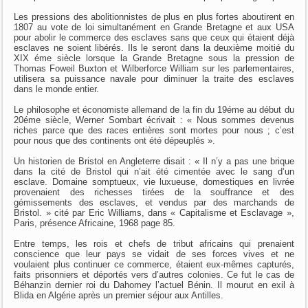
Les pressions des abolitionnistes de plus en plus fortes aboutirent en
1807 au vote de loi simultanément en Grande Bretagne et aux USA
pour abolir le commerce des esclaves sans que ceux qui étaient déjà
esclaves ne soient libérés. Ils le seront dans la deuxième moitié du
XIX éme siècle lorsque la Grande Bretagne sous la pression de
Thomas Foweil Buxton et Wilberforce William sur les parlementaires,
utilisera sa puissance navale pour diminuer la traite des esclaves
dans le monde entier.
Le philosophe et économiste allemand de la fin du 19éme au début du
20éme siècle, Werner Sombart écrivait : « Nous sommes devenus
riches parce que des races entières sont mortes pour nous ; c’est
pour nous que des continents ont été dépeuplés ».
Un historien de Bristol en Angleterre disait : « Il n’y a pas une brique
dans la cité de Bristol qui n’ait été cimentée avec le sang d’un
esclave. Domaine somptueux, vie luxueuse, domestiques en livrée
provenaient des richesses tirées de la souffrance et des
gémissements des esclaves, et vendus par des marchands de
Bristol. » cité par Eric Williams, dans « Capitalisme et Esclavage »,
Paris, présence Africaine, 1968 page 85.
Entre temps, les rois et chefs de tribut africains qui prenaient
conscience que leur pays se vidait de ses forces vives et ne
voulaient plus continuer ce commerce, étaient eux-mêmes capturés,
faits prisonniers et déportés vers d’autres colonies. Ce fut le cas de
Béhanzin dernier roi du Dahomey l’actuel Bénin. Il mourut en exil à
Blida en Algérie après un premier séjour aux Antilles.