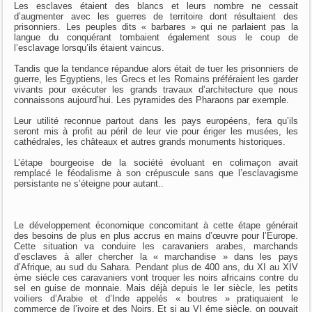
Les esclaves étaient des blancs et leurs nombre ne cessait
d’augmenter avec les guerres de territoire dont résultaient des
prisonniers. Les peuples dits « barbares » qui ne parlaient pas la
langue du conquérant tombaient également sous le coup de
l’esclavage lorsqu’ils étaient vaincus.
Tandis que la tendance répandue alors était de tuer les prisonniers de
guerre, les Egyptiens, les Grecs et les Romains préféraient les garder
vivants pour exécuter les grands travaux d’architecture que nous
connaissons aujourd’hui. Les pyramides des Pharaons par exemple.
Leur utilité reconnue partout dans les pays européens, fera qu’ils
seront mis à profit au péril de leur vie pour ériger les musées, les
cathédrales, les châteaux et autres grands monuments historiques.
L’étape bourgeoise de la société évoluant en colimaçon avait
remplacé le féodalisme à son crépuscule sans que l’esclavagisme
persistante ne s’éteigne pour autant..
Le développement économique concomitant à cette étape générait
des besoins de plus en plus accrus en mains d’œuvre pour l’Europe.
Cette situation va conduire les caravaniers arabes, marchands
d’esclaves à aller chercher la « marchandise » dans les pays
d’Afrique, au sud du Sahara. Pendant plus de 400 ans, du XI au XIV
ème siécle ces caravaniers vont troquer les noirs africains contre du
sel en guise de monnaie. Mais déjà depuis le Ier siècle, les petits
voiliers d’Arabie et d’Inde appelés « boutres » pratiquaient le
commerce de l’ivoire et des Noirs. Et si au VI éme siècle, on pouvait