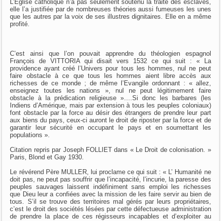
L’Eglise catholique n’a pas seulement soutenu la traite des esclaves,
elle l’a justifiée par de nombreuses théories aussi fumeuses les unes
que les autres par la voix de ses illustres dignitaires. Elle en a même
profité.
C’est ainsi que l’on pouvait apprendre du théologien espagnol
François de VITTORIA qui disait vers 1532 ce qui suit : « La
providence ayant créé l’Univers pour tous les hommes, nul ne peut
faire obstacle à ce que tous les hommes aient libre accès aux
richesses de ce monde ; de même l’Evangile ordonnant : « allez,
enseignez toutes les nations », nul ne peut légitimement faire
obstacle à la prédication religieuse »….Si donc les barbares (les
Indiens d’Amérique, mais par extension à tous les peuples coloniaux)
font obstacle par la force au désir des étrangers de prendre leur part
aux biens du pays, ceux-ci auront le droit de riposter par la force et de
garantir leur sécurité en occupant le pays et en soumettant les
populations ».
Citation repris par Joseph FOLLIET dans « Le Droit de colonisation. »
Paris, Blond et Gay 1930.
Le révérend Père MULLER, lui proclame ce qui suit : « L’ Humanité ne
doit pas, ne peut pas souffrir que l’incapacité, l’incurie, la paresse des
peuples sauvages laissent indéfiniment sans emploi les richesses
que Dieu leur a confiées avec la mission de les faire servir au bien de
tous. S’il se trouve des territoires mal gérés par leurs propriétaires,
c’est le droit des sociétés lésées par cette défectueuse administration
de prendre la place de ces régisseurs incapables et d’exploiter au