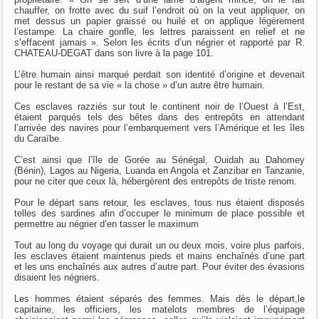
chauffer, on frotte avec du suif l’endroit où on la veut appliquer, on
met dessus un papier graissé ou huilé et on applique légèrement
l’estampe. La chaire gonfle, les lettres paraissent en relief et ne
s’effacent jamais ». Selon les écrits d’un négrier et rapporté par R.
CHATEAU-DEGAT dans son livre à la page 101.
L’être humain ainsi marqué perdait son identité d’origine et devenait
pour le restant de sa vie « la chose » d’un autre être humain.
Ces esclaves razziés sur tout le continent noir de l’Ouest à l’Est,
étaient parqués tels des bêtes dans des entrepôts en attendant
l’arrivée des navires pour l’embarquement vers l’Amérique et les îles
du Caraïbe.
C’est ainsi que l’île de Gorée au Sénégal, Ouidah au Dahomey
(Bénin), Lagos au Nigeria, Luanda en Angola et Zanzibar en Tanzanie,
pour ne citer que ceux là, hébergèrent des entrepôts de triste renom.
Pour le départ sans retour, les esclaves, tous nus étaient disposés
telles des sardines afin d’occuper le minimum de place possible et
permettre au négrier d’en tasser le maximum
Tout au long du voyage qui durait un ou deux mois, voire plus parfois,
les esclaves étaient maintenus pieds et mains enchaînés d’une part
et les uns enchaînés aux autres d’autre part. Pour éviter des évasions
disaient les négriers.
Les hommes étaient séparés des femmes. Mais dès le départ,le
capitaine, les officiers, les matelots membres de l’équipage