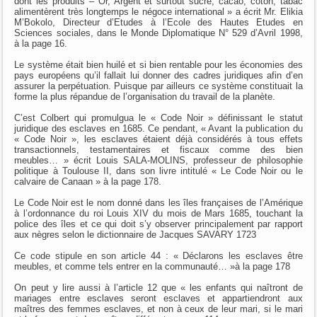
dont les produits – Or, Argent et surtout sucre, cacao, coton, tabac
alimentèrent très longtemps le négoce international » a écrit Mr. Elikia
M’Bokolo, Directeur d’Etudes à l’Ecole des Hautes Etudes en
Sciences sociales, dans le Monde Diplomatique N° 529 d’Avril 1998,
à la page 16.
Le système était bien huilé et si bien rentable pour les économies des
pays européens qu’il fallait lui donner des cadres juridiques afin d’en
assurer la perpétuation. Puisque par ailleurs ce système constituait la
forme la plus répandue de l’organisation du travail de la planète.
C’est Colbert qui promulgua le « Code Noir » définissant le statut
juridique des esclaves en 1685. Ce pendant, « Avant la publication du
« Code Noir », les esclaves étaient déjà considérés à tous effets
transactionnels, testamentaires et fiscaux comme des bien
meubles… » écrit Louis SALA-MOLINS, professeur de philosophie
politique à Toulouse II, dans son livre intitulé « Le Code Noir ou le
calvaire de Canaan » à la page 178.
Le Code Noir est le nom donné dans les îles françaises de l’Amérique
à l’ordonnance du roi Louis XIV du mois de Mars 1685, touchant la
police des îles et ce qui doit s’y observer principalement par rapport
aux nègres selon le dictionnaire de Jacques SAVARY 1723
Ce code stipule en son article 44 : « Déclarons les esclaves être
meubles, et comme tels entrer en la communauté… »à la page 178
On peut y lire aussi à l’article 12 que « les enfants qui naîtront de
mariages entre esclaves seront esclaves et appartiendront aux
maîtres des femmes esclaves, et non à ceux de leur mari, si le mari