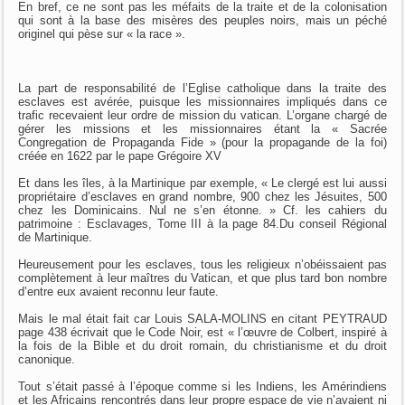
En bref, ce ne sont pas les méfaits de la traite et de la colonisation
qui sont à la base des misères des peuples noirs, mais un péché
originel qui pèse sur « la race ».
La part de responsabilité de l’Eglise catholique dans la traite des
esclaves est avérée, puisque les missionnaires impliqués dans ce
trafic recevaient leur ordre de mission du vatican. L’organe chargé de
gérer les missions et les missionnaires étant la « Sacrée
Congregation de Propaganda Fide » (pour la propagande de la foi)
créée en 1622 par le pape Grégoire XV
Et dans les îles, à la Martinique par exemple, « Le clergé est lui aussi
propriétaire d’esclaves en grand nombre, 900 chez les Jésuites, 500
chez les Dominicains. Nul ne s’en étonne. » Cf. les cahiers du
patrimoine : Esclavages, Tome III à la page 84.Du conseil Régional
de Martinique.
Heureusement pour les esclaves, tous les religieux n’obéissaient pas
complètement à leur maîtres du Vatican, et que plus tard bon nombre
d’entre eux avaient reconnu leur faute.
Mais le mal était fait car Louis SALA-MOLINS en citant PEYTRAUD
page 438 écrivait que le Code Noir, est « l’œuvre de Colbert, inspiré à
la fois de la Bible et du droit romain, du christianisme et du droit
canonique.
Tout s’était passé à l’époque comme si les Indiens, les Amérindiens
et les Africains rencontrés dans leur propre espace de vie n’avaient ni