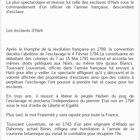
La plus spectaculaire et réussie fut celle des esclaves d’Haïti sous le
commandement d’un officier de l’armée française, descendant
d’esclave.
Les esclaves d’Haïti
Après le triomphe de la révolution française en 1789, la convention
décréta l’abolition de l’esclavage le 4 Février 1794.La constituante en
débattant des colonies du 7 au 15 Mai 1791 reconnut et accorda les
mêmes droits politiques aux Noirs, au même titre qu’aux Blancs.
Toussaint Louverture, officier dans l’armée française fut envoyé à
Haïti pour aller y veiller. Le spectacle affligeant qu’il y découvrit et la
volonté affichée des propriétaires d’esclaves ainsi que des colons à
perpétuer l’esclavage l’ont poussé à prendre fait et cause pour les
esclaves.
En trois ans, il réussit à libérer le peuple Haïtien du joug de
l’esclavage et proclama l’indépendance du premier Etat noir en 1794
sous le mot d’ordre de Liberté et Egalité.
Plus tard, le mot Fraternité y sera rajouté pour toute la France.
Toussaint Louverture, né en 1743 d’un père originaire d’Allada au
Dahomey actuel Bénin, infligea une humiliation à l’armée de la
couronne britannique qui venait le combattre pour récupérer l’île.