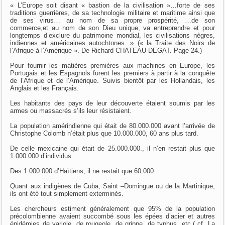
« L’Europe soit disant « bastion de la civilisation »…forte de ses
traditions guerrières, de sa technologie militaire et maritime ainsi que
de ses virus… au nom de sa propre prospérité, …de son
commerce,et au nom de son Dieu unique, va entreprendre et pour
longtemps d’exclure du patrimoine mondial, les civilisations nègres,
indiennes et américaines autochtones. » (« la Traite des Noirs de
l’Afrique à l’Amérique ». De Richard CHATEAU-DEGAT. Page 24.)
Pour fournir les matières premières aux machines en Europe, les
Portugais et les Espagnols furent les premiers à partir à la conquête
de l’Afrique et de l’Amérique. Suivis bientôt par les Hollandais, les
Anglais et les Français.
Les habitants des pays de leur découverte étaient soumis par les
armes ou massacrés s’ils leur résistaient.
La population amérindienne qui était de 80.000.000 avant l’arrivée de
Christophe Colomb n’était plus que 10.000.000, 60 ans plus tard.
De celle mexicaine qui était de 25.000.000., il n’en restait plus que
1.000.000 d’individus.
Des 1.000.000 d’Haïtiens, il ne restait que 60.000.
Quant aux indigènes de Cuba, Saint –Domingue ou de la Martinique,
ils ont été tout simplement exterminés.
Les chercheurs estiment généralement que 95% de la population
précolombienne avaient succombé sous les épées d’acier et autres
épidémies de variole, de rougeole, de grippe, de typhus, etc.( cf. La