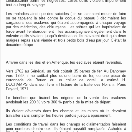
choisissaient parmi les négresses, celles qu’ils violaient impunément
tout au long du voyage.
Les maladies ainsi que des suicides ( ils se laissaient mourir de faim
ou se tapaient la tête contre la coque du bateau ) décimaient les
cargaisons des esclaves qui étaient accompagnés à chaque voyage
par des médecins, des chirurgiens. Les prêtres qui les baptisaient de
force avant l’embarquement , les accompagnaient également dans le
calvaire qu’ils vivaient jusqu’à destination. Ils n’avaient droit qu’a deux
maigres repas sans viande et trois petits bols d’eau par jour. C’était la
deuxième étape.
Arrivée dans les îles et en Amérique, les esclaves étaient revendus.
Vers 1762 au Sénégal, un Noir coûtait 35 barres de fer. Au Dahomey
vers 1789, il ne coûtait plus qu’une barre de fer, ou une pièce de
cotonnade de Rouen…ou un collier de corail, a estimé H.
DECHAMPS dans son livre « Histoire de la traite des Noirs », Paris
Fayard, 1971.
Le bénéfice que tiraient les négriers de la vente des esclaves
avoisinait les 200 % voire 300 % parfois de la mise de départ.
Ils étaient déversés dans les champs et les mines où ils devaient
travailler sans compter les heures parfois jusqu’à épuisement.
Les conditions de travail dans les champs et d’alimentation faisaient
périr nombres d’entre eux. Ils étaient aussitôt remplacés. Achetés à