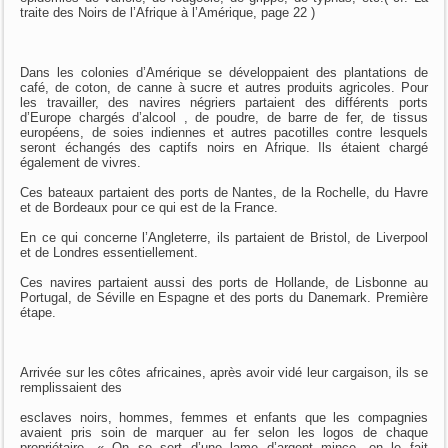
traite des Noirs de l’Afrique à l’Amérique, page 22 )
Dans les colonies d’Amérique se développaient des plantations de
café, de coton, de canne à sucre et autres produits agricoles. Pour
les travailler, des navires négriers partaient des différents ports
d’Europe chargés d’alcool , de poudre, de barre de fer, de tissus
européens, de soies indiennes et autres pacotilles contre lesquels
seront échangés des captifs noirs en Afrique. Ils étaient chargé
également de vivres.
Ces bateaux partaient des ports de Nantes, de la Rochelle, du Havre
et de Bordeaux pour ce qui est de la France.
En ce qui concerne l’Angleterre, ils partaient de Bristol, de Liverpool
et de Londres essentiellement.
Ces navires partaient aussi des ports de Hollande, de Lisbonne au
Portugal, de Séville en Espagne et des ports du Danemark. Première
étape.
Arrivée sur les côtes africaines, après avoir vidé leur cargaison, ils se
remplissaient des
esclaves noirs, hommes, femmes et enfants que les compagnies
avaient pris soin de marquer au fer selon les logos de chaque
propriétaire. « On se sert d’une lame d’argent mince, on le fait