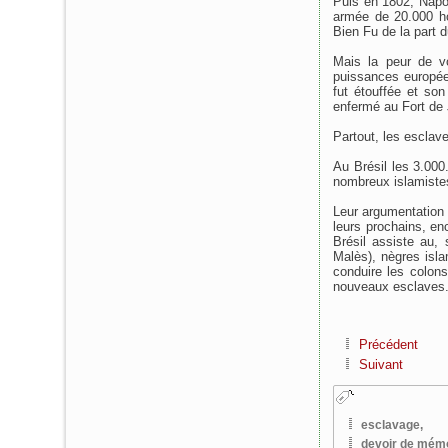
Puis en 1802, Napol
armée de 20.000 h
Bien Fu de la part 
Mais la peur de vo
puissances europée
fut étouffée et son
enfermé au Fort de 
Partout, les esclave
Au Brésil les 3.000
nombreux islamistes
Leur argumentation 
leurs prochains, en
Brésil assiste au,
Malès), nègres isl
conduire les colon
nouveaux esclaves. L
Précédent
Suivant
esclavage,
devoir de mém