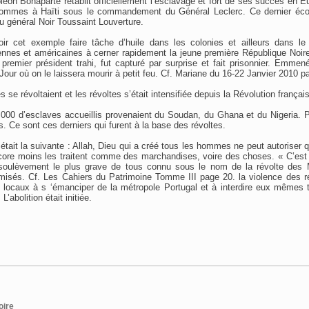
éon Bonaparte rétablit officiellement l’esclavage et fort de ses succès en E
ommes à Haïti sous le commandement du Général Leclerc. Ce dernier éco
du général Noir Toussaint Louverture.
ir cet exemple faire tâche d’huile dans les colonies et ailleurs dans l
nnes et américaines à cerner rapidement la jeune première République Noire
 premier président trahi, fut capturé par surprise et fait prisonnier. Emmen
Jour où on le laissera mourir à petit feu. Cf. Mariane du 16-22 Janvier 2010 p
s se révoltaient et les révoltes s’était intensifiée depuis la Révolution françai
.000 d’esclaves accueillis provenaient du Soudan, du Ghana et du Nigeria. 
. Ce sont ces derniers qui furent à la base des révoltes.
était la suivante : Allah, Dieu qui a créé tous les hommes ne peut autoriser 
core moins les traitent comme des marchandises, voire des choses. « C’est 
 soulèvement le plus grave de tous connu sous le nom de la révolte des
amisés. Cf. Les Cahiers du Patrimoine Tomme III page 20. la violence des ré
s locaux à s ‘émanciper de la métropole Portugal et à interdire eux mêmes t
’abolition était initiée.
oire