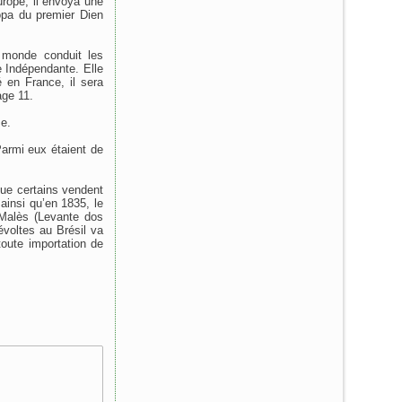
urope, il envoya une
pa du premier Dien
e monde conduit les
 Indépendante. Elle
é en France, il sera
age 11.
se.
Parmi eux étaient de
que certains vendent
ainsi qu’en 1835, le
 Malès (Levante dos
voltes au Brésil va
oute importation de