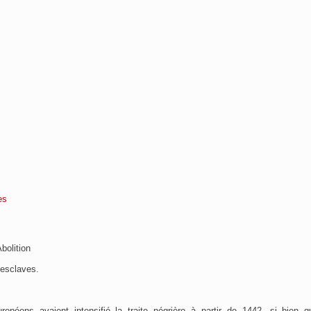
es
Abolition
 esclaves.
ropéens avaient intensifié la traite négrière à partir de 1442. si bien 