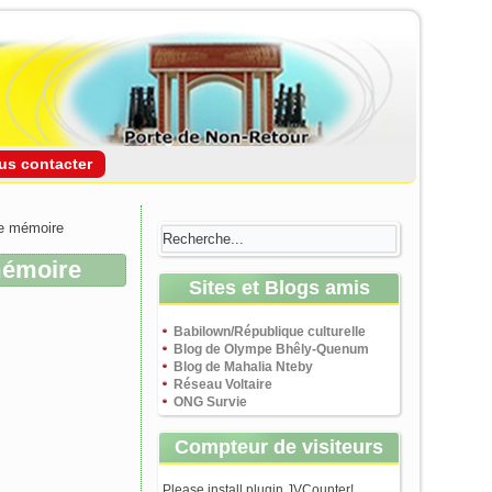
us contacter
de mémoire
mémoire
Sites et Blogs amis
Babilown/République culturelle
Blog de Olympe Bhêly-Quenum
Blog de Mahalia Nteby
Réseau Voltaire
ONG Survie
Compteur de visiteurs
Please install plugin JVCounter!