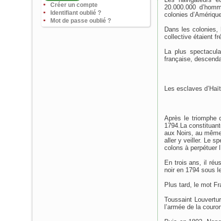
Créer un compte
20.000.000 d’homme
Identifiant oublié ?
colonies d’Amérique
Mot de passe oublié ?
Dans les colonies, 
collective étaient 
La plus spectacula
française, descenda
Les esclaves d’Haït
Après le triomphe d
1794.La constituant
aux Noirs, au même 
aller y veiller. Le s
colons à perpétuer l
En trois ans, il réu
noir en 1794 sous le
Plus tard, le mot Fr
Toussaint Louvertur
l’armée de la couron