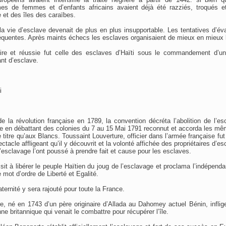
s de femmes et d’enfants africains avaient déjà été razziés, troqués e
 et des îles des caraïbes.
la vie d’esclave devenait de plus en plus insupportable. Les tentatives d’éva
fréquentes. Après maints échecs les esclaves organisaient de mieux en mieux l
ire et réussie fut celle des esclaves d’Haïti sous le commandement d’un 
nt d’esclave.
i
e la révolution française en 1789, la convention décréta l’abolition de l’es
e en débattant des colonies du 7 au 15 Mai 1791 reconnut et accorda les mêm
titre qu’aux Blancs. Toussaint Louverture, officier dans l’armée française fut
pectacle affligeant qu’il y découvrit et la volonté affichée des propriétaires d’
’esclavage l’ont poussé à prendre fait et cause pour les esclaves.
ssit à libérer le peuple Haïtien du joug de l’esclavage et proclama l’indépen
 mot d’ordre de Liberté et Egalité.
aternité y sera rajouté pour toute la France.
e, né en 1743 d’un père originaire d’Allada au Dahomey actuel Bénin, inflig
ne britannique qui venait le combattre pour récupérer l’île.