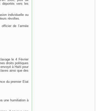
t déportés vers les
sion individuelle ou
eurs révoltes.
officier de l’armée
clavage le 4 Février
es droits politiques
 envoyé à Haïti pour
esclaves ainsi que des
dance du premier Etat
ea une humiliation à