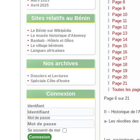
Mars 2025
Page 8
Avril 2025
Page 9
Page 10
Sites relatifs au Bénin
Page 11
Page 12
Le Bénin sur Wikipédia
Page 13
Le musée historique d'Abomey
Page 14
Baobab - Hôtels et Gîtes
Le village béninois
Page 15
Langues africaines
Page 16
Page 17
Nos archives
Page 18
Page 19
Dossiers et Lectures
Page 20
Spéciale Côte-d'Ivoire
Page 21
Toutes les pag
Connexion
Page 6 sur 21
Identifiant
II – Historique de l’
Mot de passe
a- Les révoltes des
Se souvenir de moi
Connexion
Les navigateurs eu