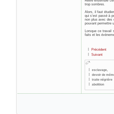
Relire ensemble ces
trop sombres.
Alors, il faut étud
qui s’est passé à p
non plus avec des 
pouvant permettre un
Lorsque ce travail 
faits et les évèneme
Précédent
Suivant
esclavage,
devoir de mém
traite négrière
abolition