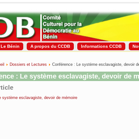
Le Bénin
A propos du CCDB
Informations CCDB
No
eil
Dossiers et Lectures
Conférence : Le système esclavagiste, devoir 
ence : Le système esclavagiste, devoir de 
ticle
e système esclavagiste, devoir de mémoire