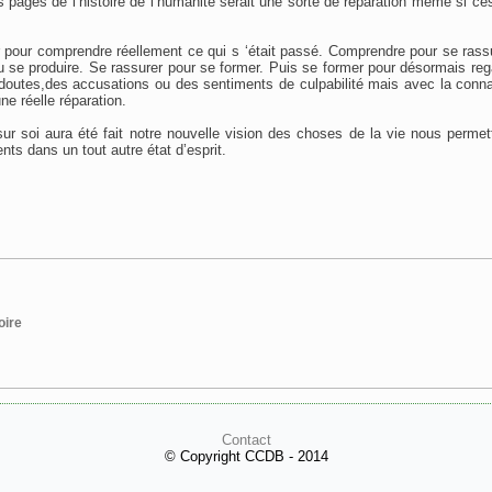
 pages de l’histoire de l’humanité serait une sorte de réparation même si c
ier pour comprendre réellement ce qui s ‘était passé. Comprendre pour se rass
u se produire. Se rassurer pour se former. Puis se former pour désormais rega
doutes,des accusations ou des sentiments de culpabilité mais avec la conn
e réelle réparation.
sur soi aura été fait notre nouvelle vision des choses de la vie nous permet
nts dans un tout autre état d’esprit.
oire
Contact
© Copyright CCDB - 2014