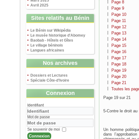
Mars 2025
Page 8
Avril 2025
Page 9
Page 10
Sites relatifs au Bénin
Page 11
Page 12
Le Bénin sur Wikipédia
Page 13
Le musée historique d'Abomey
Page 14
Baobab - Hôtels et Gîtes
Le village béninois
Page 15
Langues africaines
Page 16
Page 17
Nos archives
Page 18
Page 19
Dossiers et Lectures
Page 20
Spéciale Côte-d'Ivoire
Page 21
Toutes les pag
Connexion
Page 19 sur 21
Identifiant
5-Contre le droit au
Mot de passe
Se souvenir de moi
Un homme politique 
dans l’approbation
Connexion
chimpanzés et au d