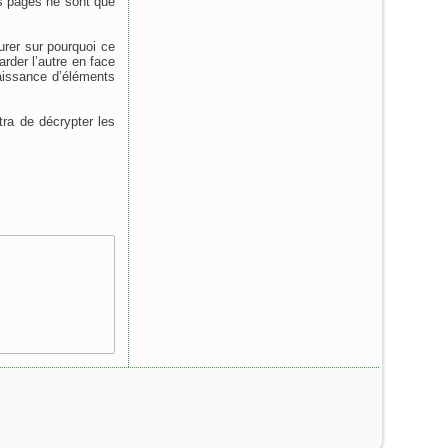
es pages ne sont que
urer sur pourquoi ce
rder l’autre en face
aissance d’éléments
tra de décrypter les