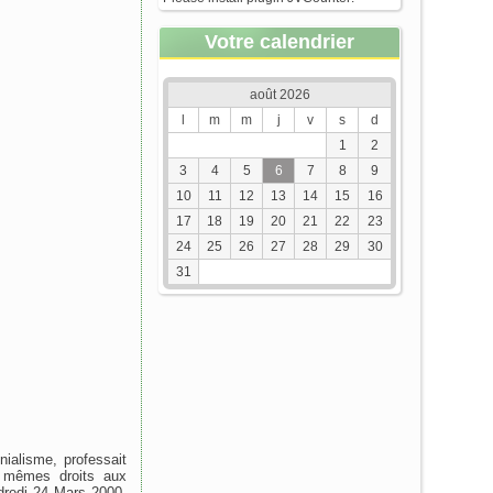
Votre calendrier
août 2026
l
m
m
j
v
s
d
1
2
3
4
5
6
7
8
9
10
11
12
13
14
15
16
17
18
19
20
21
22
23
24
25
26
27
28
29
30
31
nialisme, professait
es mêmes droits aux
dredi 24 Mars 2000.