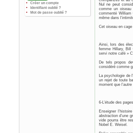
Créer un compte
Nul ne peut consid
Identifiant oublié ?
comme un oiseau e
Mot de passe oublié ?
commenté William O
même dans l’intimit
Cet oiseau en cage 
Ainsi, lors des él
femme Hillary, Bil
servi notre café » 
De tels propos dev
considéré comme ga
La psychologie de l
un rejet de toute b
moment que l’autre
6-L’étude des pages 
Enseigner l’histoir
abstraction d’une gr
vide pourra être re
Nobel E. Weisel.