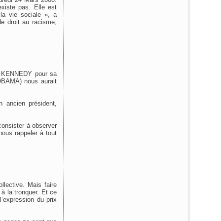
xiste pas. Elle est
a vie sociale », a
e droit au racisme,
Ted KENNEDY pour sa
(OBAMA) nous aurait
n ancien président,
consister à observer
nous rappeler à tout
llective. Mais faire
 à la tronquer. Et ce
l’expression du prix