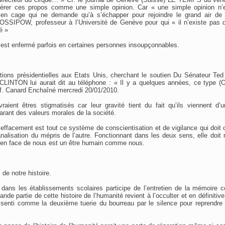
érer ces propos comme une simple opinion. Car « une simple opinion n’e
n cage qui ne demande qu’à s’échapper pour rejoindre le grand air de l
SSIPOW, professeur à l’Université de Genève pour qui « il n’existe pas d
é »
est enfermé parfois en certaines personnes insoupçonnables.
ections présidentielles aux Etats Unis, cherchant le soutien Du Sénateur 
l CLINTON lui aurait dit au téléphone : « Il y a quelques années, ce type 
Cf. Canard Enchaîné mercredi 20/01/2010.
raient êtres stigmatisés car leur gravité tient du fait qu’ils viennent d’u
rant des valeurs morales de la société.
’effacement est tout ce système de conscientisation et de vigilance qui doit 
analisation du mépris de l’autre. Fonctionnant dans les deux sens, elle doit 
 en face de nous est un être humain comme nous.
de notre histoire.
e dans les établissements scolaires participe de l’entretien de la mémoire co
ande partie de cette histoire de l’humanité revient à l’occulter et en définitive
ssenti comme la deuxième tuerie du bourreau par le silence pour reprendre 