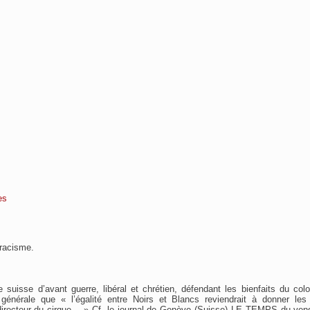
es
 racisme.
suisse d’avant guerre, libéral et chrétien, défendant les bienfaits du colo
 générale que « l’égalité entre Noirs et Blancs reviendrait à donner l
irecteur du cirque… » Cf. le journal de Genève (Suisse) LE TEMPS du ven