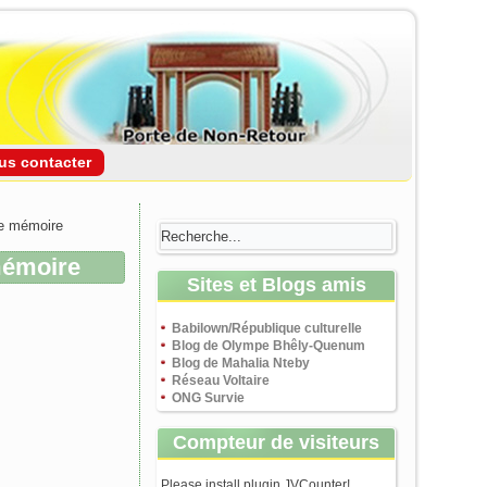
us contacter
de mémoire
mémoire
Sites et Blogs amis
Babilown/République culturelle
Blog de Olympe Bhêly-Quenum
Blog de Mahalia Nteby
Réseau Voltaire
ONG Survie
Compteur de visiteurs
Please install plugin JVCounter!