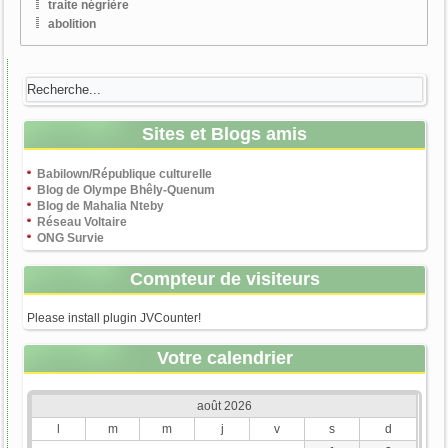
traite négrière
abolition
Sites et Blogs amis
Babilown/République culturelle
Blog de Olympe Bhêly-Quenum
Blog de Mahalia Nteby
Réseau Voltaire
ONG Survie
Compteur de visiteurs
Please install plugin JVCounter!
Votre calendrier
août 2026
l
m
m
j
v
s
d