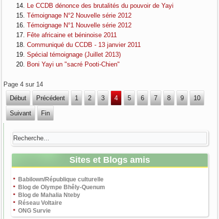
Le CCDB dénonce des brutalités du pouvoir de Yayi
Témoignage N°2 Nouvelle série 2012
Témoignage N°1 Nouvelle série 2012
Fête africaine et béninoise 2011
Communiqué du CCDB - 13 janvier 2011
Spécial témoignage (Juillet 2013)
Boni Yayi un "sacré Pooti-Chien"
Page 4 sur 14
Début
Précédent
1
2
3
4
5
6
7
8
9
10
Suivant
Fin
Sites et Blogs amis
Babilown/République culturelle
Blog de Olympe Bhêly-Quenum
Blog de Mahalia Nteby
Réseau Voltaire
ONG Survie