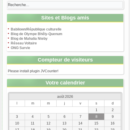
Sites et Blogs amis
Babilown/République culturelle
Blog de Olympe Bhêly-Quenum
Blog de Mahalia Nteby
Réseau Voltaire
ONG Survie
Compteur de visiteurs
Please install plugin JVCounter!
Votre calendrier
août 2026
l
m
m
j
v
s
d
1
2
3
4
5
6
7
8
9
10
11
12
13
14
15
16
17
18
19
20
21
22
23