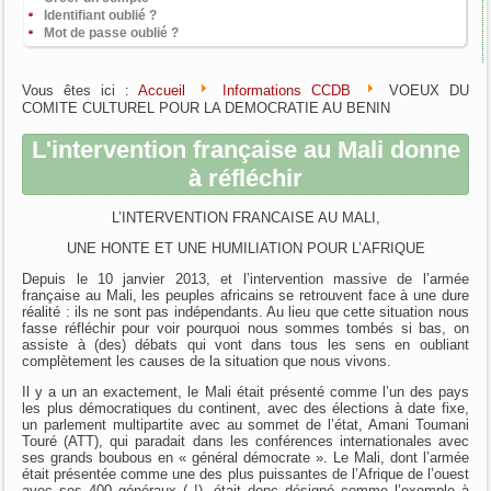
Identifiant oublié ?
Mot de passe oublié ?
Vous êtes ici :
Accueil
Informations CCDB
VOEUX DU
COMITE CULTUREL POUR LA DEMOCRATIE AU BENIN
L'intervention française au Mali donne
à réfléchir
L’INTERVENTION FRANCAISE AU MALI,
UNE HONTE ET UNE HUMILIATION POUR L’AFRIQUE
Depuis le 10 janvier 2013, et l’intervention massive de l’armée
française au Mali, les peuples africains se retrouvent face à une dure
réalité : ils ne sont pas indépendants. Au lieu que cette situation nous
fasse réfléchir pour voir pourquoi nous sommes tombés si bas, on
assiste à (des) débats qui vont dans tous les sens en oubliant
complètement les causes de la situation que nous vivons.
Il y a un an exactement, le Mali était présenté comme l’un des pays
les plus démocratiques du continent, avec des élections à date fixe,
un parlement multipartite avec au sommet de l’état, Amani Toumani
Touré (ATT), qui paradait dans les conférences internationales avec
ses grands boubous en « général démocrate ». Le Mali, dont l’armée
était présentée comme une des plus puissantes de l’Afrique de l’ouest
avec ses 400 généraux ( !), était donc désigné comme l’exemple à