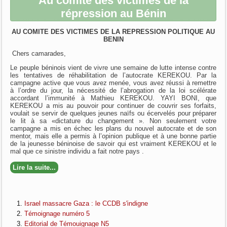
Au comité des victimes de la
répression au Bénin
AU COMITE DES VICTIMES DE LA REPRESSION POLITIQUE AU
BENIN
Chers camarades,
Le peuple béninois vient de vivre une semaine de lutte intense contre
les tentatives de réhabilitation de l’autocrate KEREKOU. Par la
campagne active que vous avez menée, vous avez réussi à remettre
à l’ordre du jour, la nécessité de l’abrogation de la loi scélérate
accordant l’immunité à Mathieu KEREKOU. YAYI BONI, que
KEREKOU a mis au pouvoir pour continuer de couvrir ses forfaits,
voulait se servir de quelques jeunes naïfs ou écervelés pour préparer
le lit à sa «dictature du changement ». Non seulement votre
campagne a mis en échec les plans du nouvel autocrate et de son
mentor, mais elle a permis à l’opinion publique et à une bonne partie
de la jeunesse béninoise de savoir qui est vraiment KEREKOU et le
mal que ce sinistre individu a fait notre pays .
Lire la suite...
Israel massacre Gaza : le CCDB s'indigne
Témoignage numéro 5
Editorial de Témouignage N5