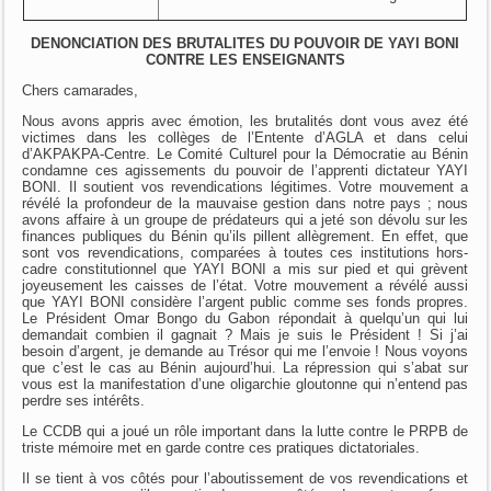
DENONCIATION DES BRUTALITES DU POUVOIR DE YAYI BONI
CONTRE LES ENSEIGNANTS
Chers camarades,
Nous avons appris avec émotion, les brutalités dont vous avez été
victimes dans les collèges de l’Entente d’AGLA et dans celui
d’AKPAKPA-Centre. Le Comité Culturel pour la Démocratie au Bénin
condamne ces agissements du pouvoir de l’apprenti dictateur YAYI
BONI. Il soutient vos revendications légitimes. Votre mouvement a
révélé la profondeur de la mauvaise gestion dans notre pays ; nous
avons affaire à un groupe de prédateurs qui a jeté son dévolu sur les
finances publiques du Bénin qu’ils pillent allègrement. En effet, que
sont vos revendications, comparées à toutes ces institutions hors-
cadre constitutionnel que YAYI BONI a mis sur pied et qui grèvent
joyeusement les caisses de l’état. Votre mouvement a révélé aussi
que YAYI BONI considère l’argent public comme ses fonds propres.
Le Président Omar Bongo du Gabon répondait à quelqu’un qui lui
demandait combien il gagnait ? Mais je suis le Président ! Si j’ai
besoin d’argent, je demande au Trésor qui me l’envoie ! Nous voyons
que c’est le cas au Bénin aujourd’hui. La répression qui s’abat sur
vous est la manifestation d’une oligarchie gloutonne qui n’entend pas
perdre ses intérêts.
Le CCDB qui a joué un rôle important dans la lutte contre le PRPB de
triste mémoire met en garde contre ces pratiques dictatoriales.
Il se tient à vos côtés pour l’aboutissement de vos revendications et