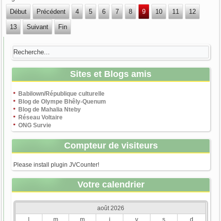
Début
Précédent
4
5
6
7
8
9
10
11
12
13
Suivant
Fin
Sites et Blogs amis
Babilown/République culturelle
Blog de Olympe Bhêly-Quenum
Blog de Mahalia Nteby
Réseau Voltaire
ONG Survie
Compteur de visiteurs
Please install plugin JVCounter!
Votre calendrier
août 2026
l
m
m
j
v
s
d